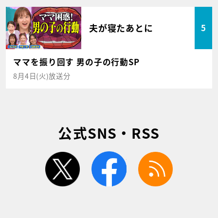
夫が寝たあとに
5
ママを振り回す 男の子の行動SP
8月4日(火)放送分
公式SNS・RSS
twitter
facebook
rss