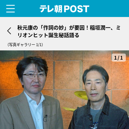
menu
テレ朝POST
秋元康の「作詞の妙」が要因！稲垣潤一、ミ
リオンヒット誕生秘話語る
（写真ギャラリー 1/1）
1/1