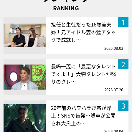
RANKING
1
担任と生徒だった16歳差夫
婦！元アイドル妻の猛アタッ
クで成就し…
2026.08.03
2
長嶋一茂に「最悪なタレント
ですよ！」大物タレントが怒
りのクレ…
2026.07.26
3
20年前のパワハラ疑惑が浮
上！SNSで告発…怒声が公開
され大炎上の…
2026.08.04