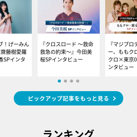
ブ！げーみん
『クロスロード ～救命
『マジプロ
E齋藤樹愛羅
救急の約束～』今田美
ー、ももク
香SPインタ
桜SPインタビュー
クロ×東京0
ンタビュー
ピックアップ記事をもっと見る
ランキング