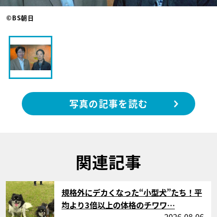
©BS朝日
写真の記事を読む
関連記事
サムネイル
規格外にデカくなった“小型犬”たち！平
均より3倍以上の体格のチワワ…
2026.08.06