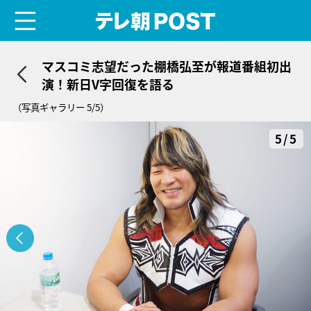
menu
テレ朝POST
マスコミ志望だった棚橋弘至が報道番組初出
演！新日V字回復を語る
（写真ギャラリー 5/5）
5/5