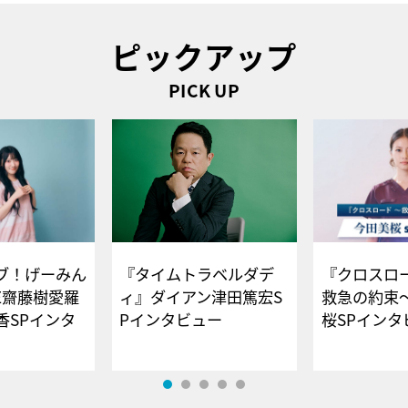
ピックアップ
PICK UP
ブ！げーみん
『タイムトラベルダデ
『クロスロー
E齋藤樹愛羅
ィ』ダイアン津田篤宏S
救急の約束
香SPインタ
Pインタビュー
桜SPイ