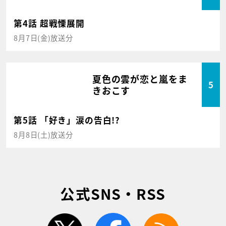
第4話 超戦慄展開
8月7日(金)放送分
夏色の雲が恋と嵐をま
5
きおこす
第5話 「好き」涙の告白!?
8月8日(土)放送分
公式SNS・RSS
twitter
facebook
rss