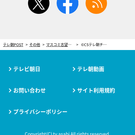
テレ朝POST
その他
マスコミ志望だった棚橋弘至が報道番組初出演！新日V字回復を語る
©CSテレ朝チャンネル2
テレビ朝日
テレ朝動画
お問い合わせ
サイト利用規約
プライバシーポリシー
Copyright(C) tv asahi All rights reserved.