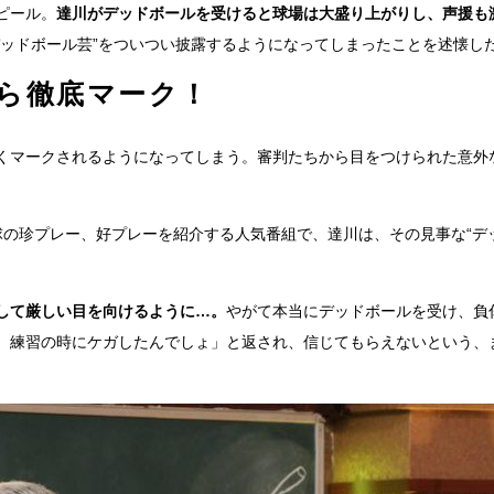
ピール。
達川がデッドボールを受けると球場は大盛り上がりし、声援も
デッドボール芸”をついつい披露するようになってしまったことを述懐し
ら徹底マーク！
くマークされるようになってしまう。審判たちから目をつけられた意外
球の珍プレー、好プレーを紹介する人気番組で、達川は、その見事な“デ
して厳しい目を向けるように…。
やがて本当にデッドボールを受け、負
、練習の時にケガしたんでしょ」と返され、信じてもらえないという、