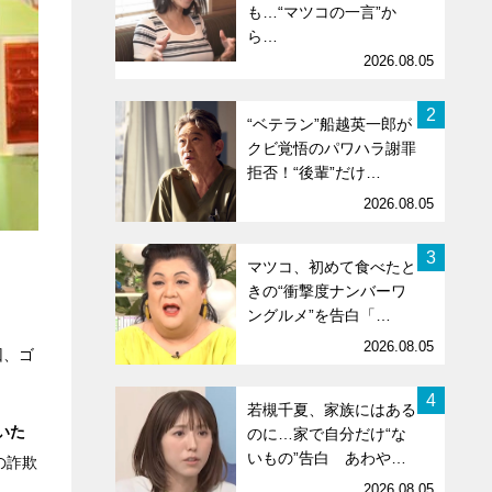
も…“マツコの一言”か
ら…
2026.08.05
2
“ベテラン”船越英一郎が
クビ覚悟のパワハラ謝罪
拒否！“後輩”だけ…
2026.08.05
3
マツコ、初めて食べたと
きの“衝撃度ナンバーワ
ングルメ”を告白「…
2026.08.05
回、ゴ
4
若槻千夏、家族にはある
いた
のに…家で自分だけ“な
いもの”告白 あわや…
の詐欺
2026.08.05