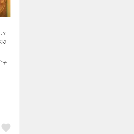
して
切さ
“子
ア
はてブ
スキボタン