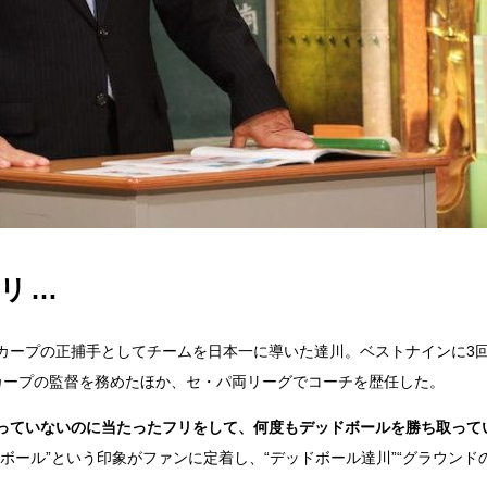
リ…
カープの正捕手としてチームを日本一に導いた達川。ベストナインに3
カープの監督を務めたほか、セ・パ両リーグでコーチを歴任した。
っていないのに当たったフリをして、何度もデッドボールを勝ち取って
ボール”という印象がファンに定着し、“デッドボール達川”“グラウンド