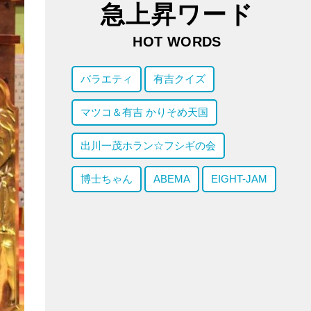
急上昇ワード
HOT WORDS
バラエティ
有吉クイズ
マツコ＆有吉 かりそめ天国
出川一茂ホラン☆フシギの会
博士ちゃん
ABEMA
EIGHT-JAM