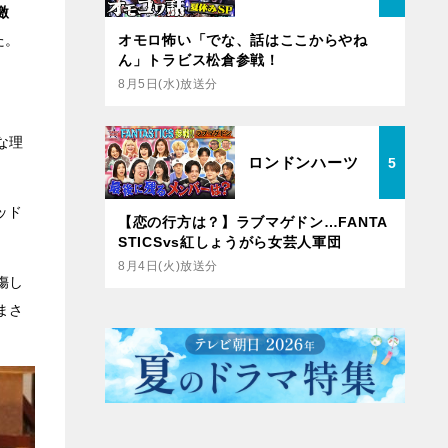
激
オモロ怖い「でな、話はここからやね
た。
ん」トラビス松倉参戦！
8月5日(水)放送分
な理
ロンドンハーツ
5
ッド
【恋の行方は？】ラブマゲドン…FANTA
STICSvs紅しょうがら女芸人軍団
8月4日(火)放送分
傷し
まさ