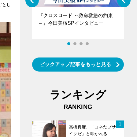
”とし
ぐ』＝LOV
『クロスロード ～救命救急の約束
『
香SPインタ
～』今田美桜SPインタビュー
ロ
タ
ピックアップ記事をもっと見る
ランキング
RANKING
1
高橋真麻、「コネだブサ
イクだ」と叩かれる