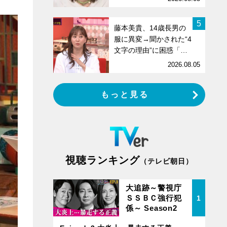
5
藤本美貴、14歳長男の
服に異変→聞かされた“4
文字の理由”に困惑「…
2026.08.05
もっと見る
視聴ランキング
（テレビ朝日）
大追跡～警視庁
ＳＳＢＣ強行犯
1
係～ Season2