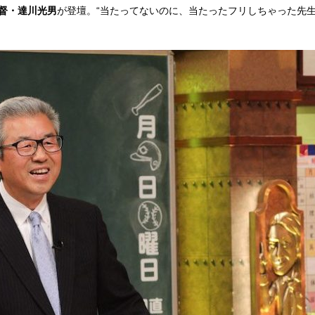
督・達川光男
が登壇。“当たってないのに、当たったフリしちゃった先生
『アイ＝ラブ！げーみん
E齋藤樹愛羅＆佐々木舞
ビュー