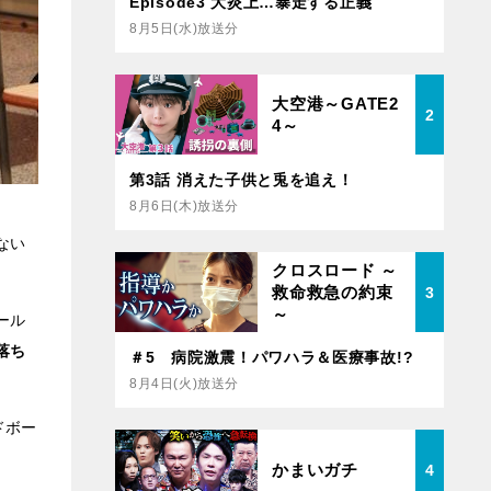
Episode3 大炎上…暴走する正義
8月5日(水)放送分
大空港～GATE2
2
4～
第3話 消えた子供と兎を追え！
8月6日(木)放送分
ない
クロスロード ～
救命救急の約束
3
～
ール
落ち
＃5 病院激震！パワハラ＆医療事故!?
8月4日(火)放送分
ドボー
かまいガチ
4