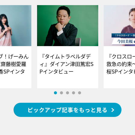
ブ！げーみん
『タイムトラベルダデ
『クロスロー
E齋藤樹愛羅
ィ』ダイアン津田篤宏S
救急の約束
香SPインタ
Pインタビュー
桜SPイ
ピックアップ記事をもっと見る