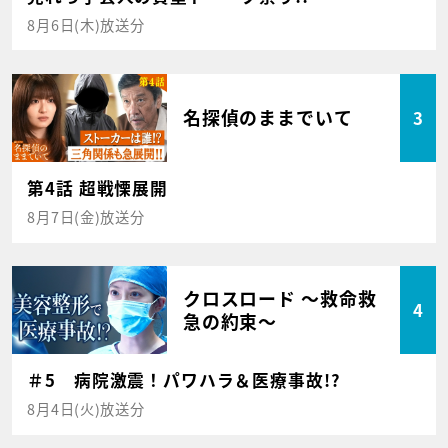
8月6日(木)放送分
名探偵のままでいて
3
第4話 超戦慄展開
8月7日(金)放送分
クロスロード ～救命救
4
急の約束～
＃5 病院激震！パワハラ＆医療事故!?
8月4日(火)放送分