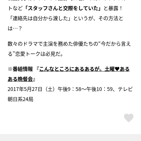
トなど
「スタッフさんと交際をしていた」
と暴露！
「連絡先は自分から渡した」というが、その方法と
は…？
数々のドラマで主演を務めた俳優たちの“今だから言え
る”恋愛トークは必見だ。
※番組情報 『
こんなところにあるあるが。土曜♥ある
ある晩餐会
』
2017年5月27日（土）午後9：58～午後10：59、テレビ
朝日系24局
ス