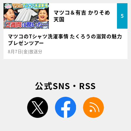
マツコ＆有吉 かりそめ
5
天国
マツコのTシャツ洗濯事情 たくろうの滋賀の魅力
プレゼンツアー
8月7日(金)放送分
公式SNS・RSS
twitter
facebook
rss