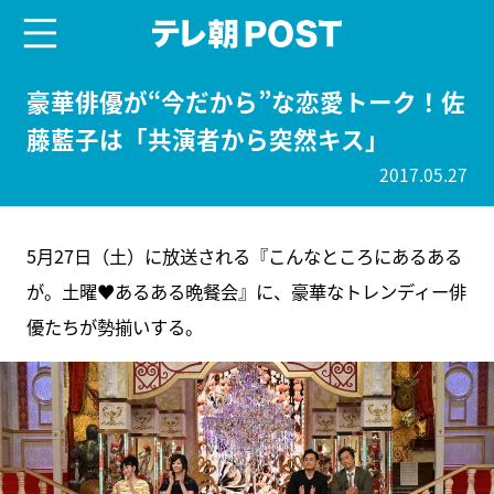
menu
テレ朝POST
豪華俳優が“今だから”な恋愛トーク！佐
藤藍子は「共演者から突然キス」
2017.05.27
5月27日（土）に放送される『こんなところにあるある
が。土曜♥あるある晩餐会』に、豪華なトレンディー俳
優たちが勢揃いする。