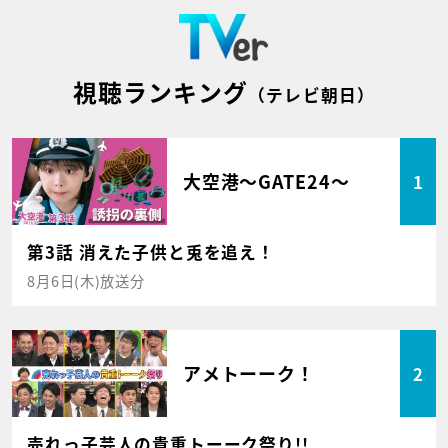
視聴ランキング
（テレビ朝日）
大空港～GATE24～
1
第3話 消えた子供と兎を追え！
8月6日(木)放送分
アメトーーク！
2
売れっ子芸人の貴重トーーク祭り!!