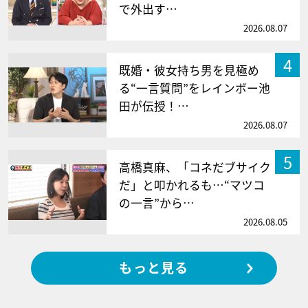
で外出す…
2026.08.07
4
既婚・彼女持ち男を見極め
る“一言質問”をレインボー池
田が伝授！…
2026.08.07
5
高橋真麻、「コネだブサイク
だ」と叩かれるも…“マツコ
の一言”から…
2026.08.05
もっと見る