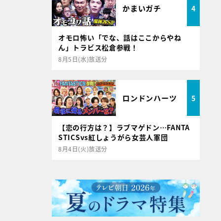
かまいガチ
4
オモロ怖い「でな、話はここからやね
ん」トラビス松倉参戦！
8月5日(水)放送分
ロンドンハーツ
5
【恋の行方は？】ラブマゲドン…FANTA
STICSvs紅しょうがら女芸人軍団
8月4日(火)放送分