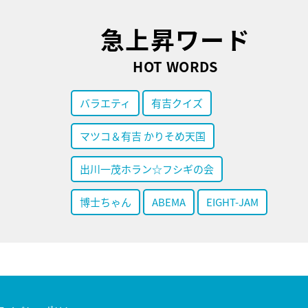
急上昇ワード
HOT WORDS
バラエティ
有吉クイズ
マツコ＆有吉 かりそめ天国
出川一茂ホラン☆フシギの会
博士ちゃん
ABEMA
EIGHT-JAM