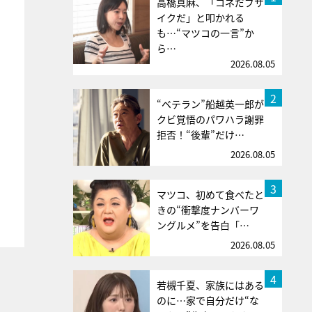
高橋真麻、「コネだブサ
イクだ」と叩かれる
も…“マツコの一言”か
ら…
2026.08.05
2
“ベテラン”船越英一郎が
クビ覚悟のパワハラ謝罪
拒否！“後輩”だけ…
2026.08.05
3
マツコ、初めて食べたと
きの“衝撃度ナンバーワ
ングルメ”を告白「…
2026.08.05
4
若槻千夏、家族にはある
のに…家で自分だけ“な