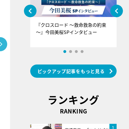
ぐ』＝LOV
『クロスロード ～救命救急の約束
『
香SPインタ
～』今田美桜SPインタビュー
ロ
ン
ピックアップ記事をもっと見る
ランキング
RANKING
1