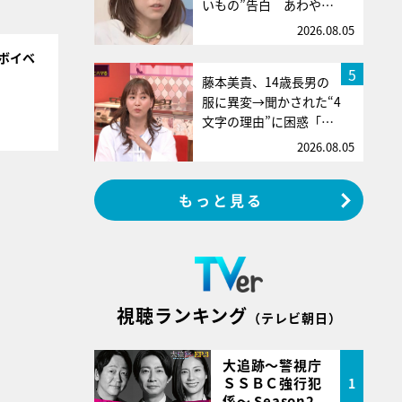
いもの”告白 あわや…
2026.08.05
ボイベ
5
藤本美貴、14歳長男の
服に異変→聞かされた“4
文字の理由”に困惑「…
2026.08.05
もっと見る
視聴ランキング
（テレビ朝日）
大追跡～警視庁
ＳＳＢＣ強行犯
1
係～ Season2