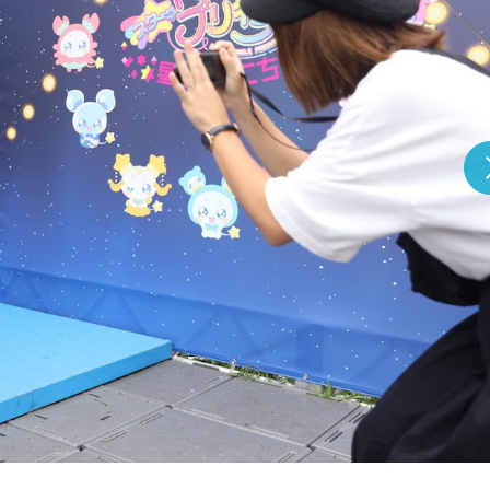
『アイ＝ラブ！げーみん
E齋藤樹愛羅＆佐々木舞
ビュー