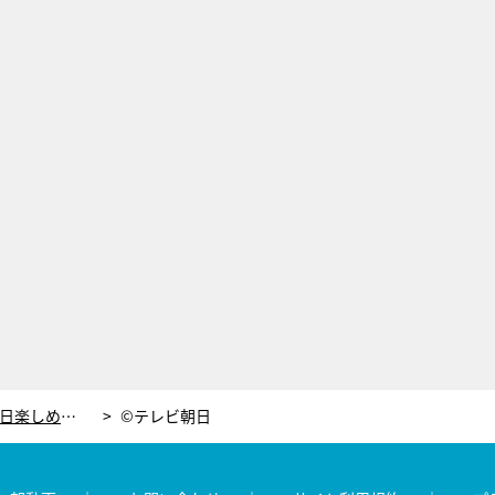
子供と楽しめる！テレ朝夏祭りで1日楽しめる「家族大満足コース」を写真13枚で紹介
©テレビ朝日