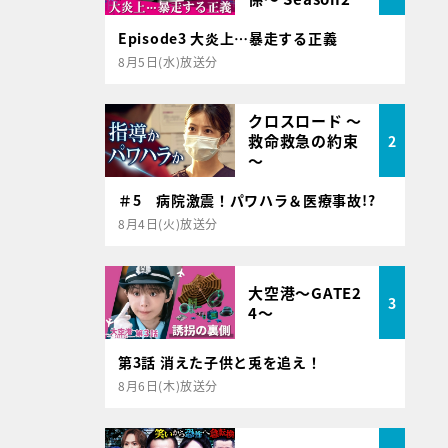
Episode3 大炎上…暴走する正義
8月5日(水)放送分
クロスロード ～
救命救急の約束
2
～
＃5 病院激震！パワハラ＆医療事故!?
8月4日(火)放送分
大空港～GATE2
3
4～
第3話 消えた子供と兎を追え！
8月6日(木)放送分