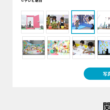
©テレビ朝日
写