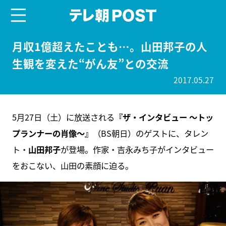
menu
テレ朝POST
月収1億超えたことも…。山田邦子の人
生観を変えた“がん友”との交流
2017.05.27
5月27日（土）に放送される
『ザ・インタビュー ～トッ
プランナーの肖像～』
（BS朝日）のゲストに、タレン
ト・
山田邦子
が登場。作家・吉永みち子がインタビュー
をおこない、山田の素顔に迫る。