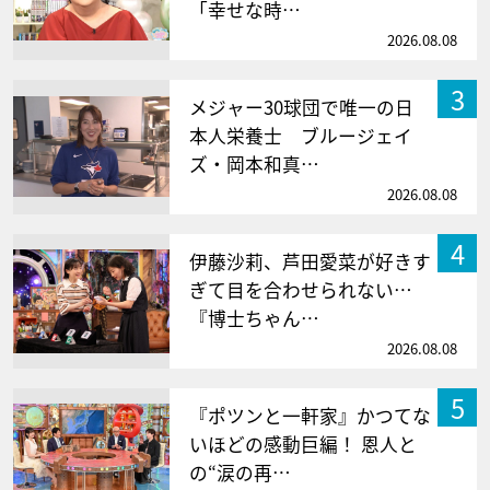
「幸せな時…
2026.08.08
3
メジャー30球団で唯一の日
本人栄養士 ブルージェイ
ズ・岡本和真…
2026.08.08
4
伊藤沙莉、芦田愛菜が好きす
ぎて目を合わせられない…
『博士ちゃん…
2026.08.08
5
『ポツンと一軒家』かつてな
いほどの感動巨編！ 恩人と
の“涙の再…