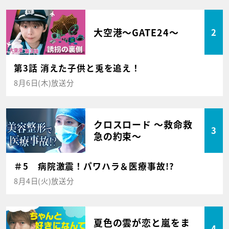
大空港～GATE24～
2
第3話 消えた子供と兎を追え！
8月6日(木)放送分
クロスロード ～救命救
3
急の約束～
＃5 病院激震！パワハラ＆医療事故!?
8月4日(火)放送分
夏色の雲が恋と嵐をま
4