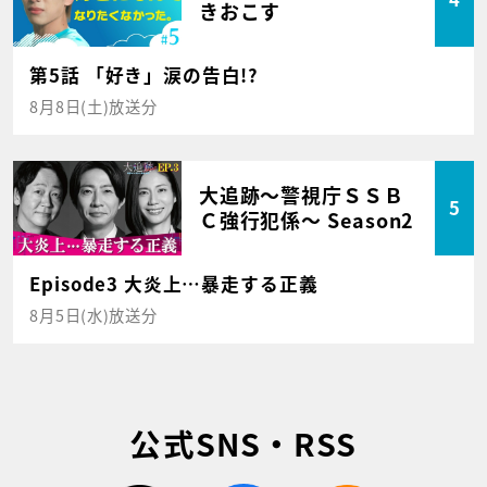
きおこす
第5話 「好き」涙の告白!?
8月8日(土)放送分
大追跡～警視庁ＳＳＢ
5
Ｃ強行犯係～ Season2
Episode3 大炎上…暴走する正義
8月5日(水)放送分
公式SNS・RSS