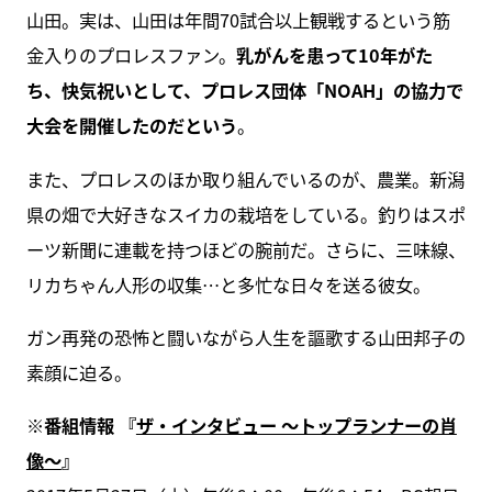
山田。実は、山田は年間70試合以上観戦するという筋
金入りのプロレスファン。
乳がんを患って10年がた
ち、快気祝いとして、プロレス団体「NOAH」の協力で
大会を開催したのだという
。
また、プロレスのほか取り組んでいるのが、農業。新潟
県の畑で大好きなスイカの栽培をしている。釣りはスポ
ーツ新聞に連載を持つほどの腕前だ。さらに、三味線、
リカちゃん人形の収集…と多忙な日々を送る彼女。
ガン再発の恐怖と闘いながら人生を謳歌する山田邦子の
素顔に迫る。
※番組情報 『
ザ・インタビュー ～トップランナーの肖
像～
』