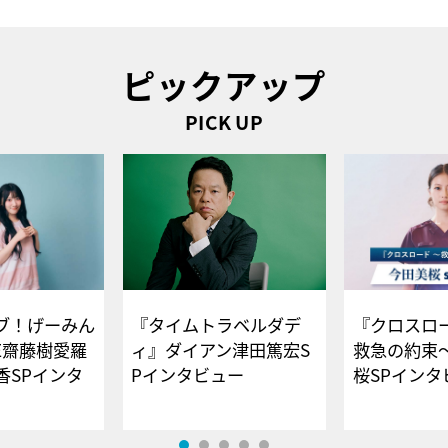
ピックアップ
PICK UP
ブ！げーみん
『タイムトラベルダデ
『クロスロー
E齋藤樹愛羅
ィ』ダイアン津田篤宏S
救急の約束
香SPインタ
Pインタビュー
桜SPイ