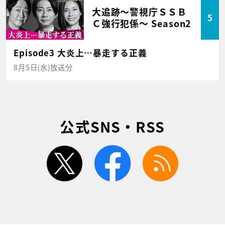
大追跡～警視庁ＳＳＢ
5
Ｃ強行犯係～ Season2
Episode3 大炎上…暴走する正義
8月5日(水)放送分
公式SNS・RSS
twitter
facebook
rss