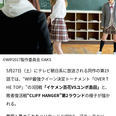
©WIP2017製作委員会 ©AKS
5月27日（土）にテレビ朝日系に放送される同作の第19
話では、“WIP最強クイーン決定トーナメント「OVER T
HE TOP」”の3回戦
「イケメン百花VSユンボ島田」
と、
敗者復活戦
“CLIFF HANGER”第2ラウンド
の様子が描か
れる。
教室へ集められたハリウッドJURINA、ブラックベリー