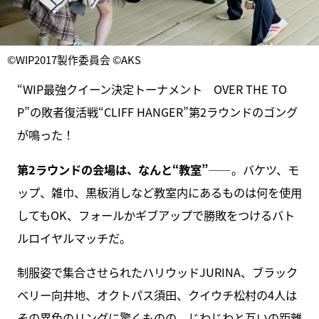
©WIP2017製作委員会 ©AKS
“WIP最強クイーン決定トーナメント OVER THE TO
P”の敗者復活戦“CLIFF HANGER”第2ラウンドのゴング
が鳴った！
第2ラウンドの会場は、なんと“教室”
――。バケツ、モ
ップ、雑巾、黒板消しなど教室内にあるものは何を使用
してもOK、フォールかギブアップで勝敗をつけるバト
ルロイヤルマッチだ。
制服姿で集合させられたハリウッドJURINA、ブラック
ベリー向井地、オクトパス須田、クイウチ松村の4人は
その異色のリングに驚くものの、じわじわと互いの距離