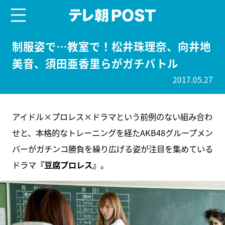
menu
テレ朝POST
制服姿で…教室で！松井珠理奈、向井地
美音、須田亜香里らがガチバトル
2017.05.27
アイドル×プロレス×ドラマという前例のない組み合わ
せと、本格的なトレーニングを経たAKB48グループメン
バーがガチンコ勝負を繰り広げる姿が注目を集めている
ドラマ
『豆腐プロレス』
。