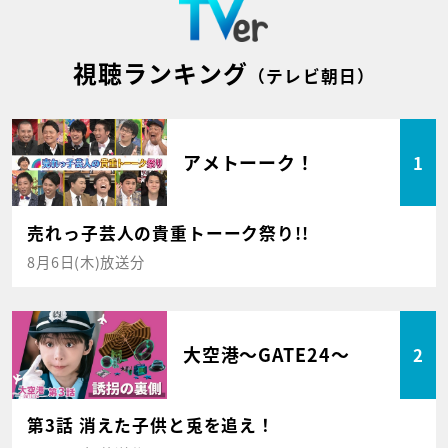
視聴ランキング
（テレビ朝日）
アメトーーク！
1
売れっ子芸人の貴重トーーク祭り!!
8月6日(木)放送分
大空港～GATE24～
2
第3話 消えた子供と兎を追え！