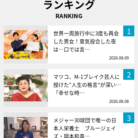
ランキング
RANKING
1
世界一周旅行中に3度も再会
した男女！意気投合した夜
は…口では言…
2026.08.09
2
マツコ、M-1ブレイク芸人に
授けた“人生の格言”が深い…
「幸せな時…
2026.08.08
3
メジャー30球団で唯一の日
本人栄養士 ブルージェイ
ズ・岡本和真…