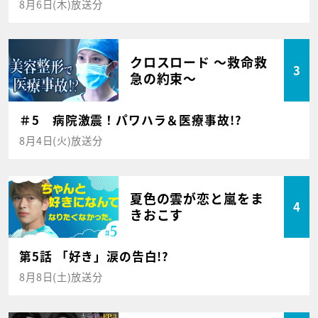
8月6日(木)放送分
クロスロード ～救命救
3
急の約束～
＃5 病院激震！パワハラ＆医療事故!?
8月4日(火)放送分
夏色の雲が恋と嵐をま
4
きおこす
第5話 「好き」涙の告白!?
8月8日(土)放送分