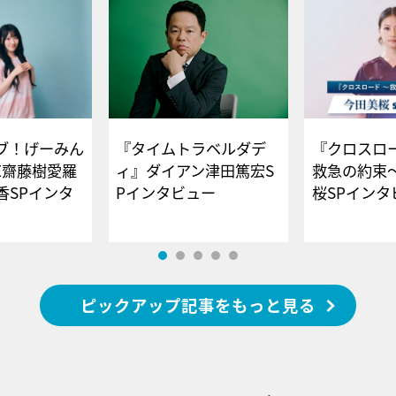
ブ！げーみん
『タイムトラベルダデ
『クロスロー
E齋藤樹愛羅
ィ』ダイアン津田篤宏S
救急の約束
香SPインタ
Pインタビュー
桜SPイ
ピックアップ記事をもっと見る