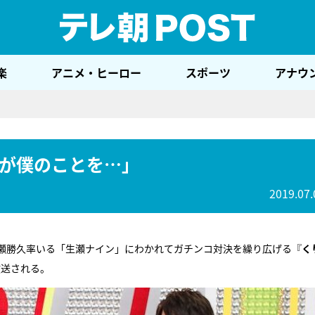
テレ
楽
アニメ・ヒーロー
スポーツ
アナウ
が僕のことを…」
2019.07.
瀬勝久率いる「生瀬ナイン」にわかれてガチンコ対決を繰り広げる『
く
放送される。