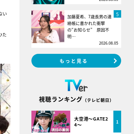
5
ない
加藤夏希、7歳長男の連
絡帳に書かれた衝撃
の“お知らせ” 原因不
ひた
明…
2026.08.05
もっと見る
視聴ランキング
（テレビ朝日）
大空港～GATE2
1
4～