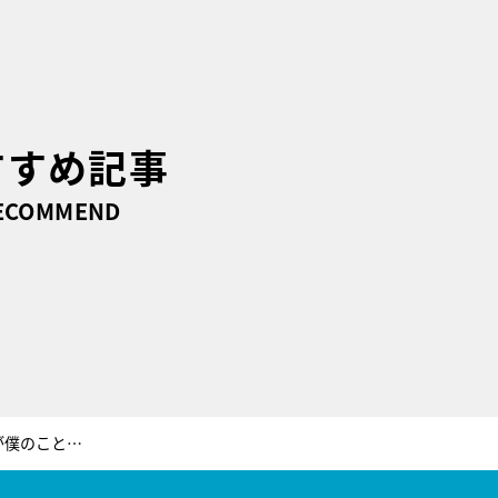
すすめ記事
ECOMMEND
阿部亮平、名前の由来を告白「母が僕のことを…」