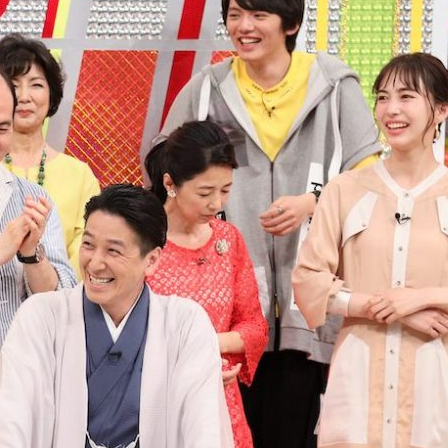
『アイ＝ラブ！げーみん
E齋藤樹愛羅＆佐々木舞
ビュー