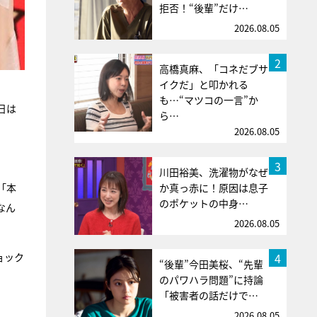
拒否！“後輩”だけ…
2026.08.05
2
高橋真麻、「コネだブサ
イクだ」と叩かれる
も…“マツコの一言”か
日は
ら…
2026.08.05
3
川田裕美、洗濯物がなぜ
「本
か真っ赤に！原因は息子
のポケットの中身…
なん
2026.08.05
4
ョック
“後輩”今田美桜、“先輩
のパワハラ問題”に持論
「被害者の話だけで…
2026.08.05