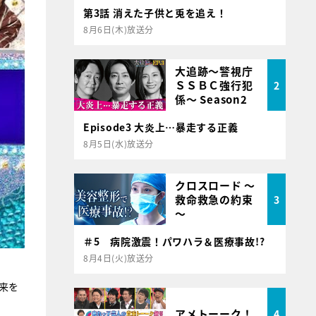
第3話 消えた子供と兎を追え！
8月6日(木)放送分
大追跡～警視庁
ＳＳＢＣ強行犯
2
係～ Season2
Episode3 大炎上…暴走する正義
8月5日(水)放送分
クロスロード ～
救命救急の約束
3
～
＃5 病院激震！パワハラ＆医療事故!?
8月4日(火)放送分
来を
アメトーーク！
4