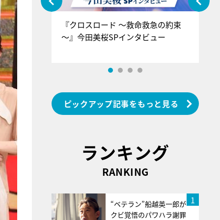
ぐ』＝LOV
『クロスロード ～救命救急の約束
『
香SPインタ
～』今田美桜SPインタビュー
ロ
ン
ピックアップ記事をもっと見る
ランキング
RANKING
1
“ベテラン”船越英一郎が
クビ覚悟のパワハラ謝罪