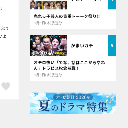
ほ
売れっ子芸人の貴重トーーク祭り!!
8月6日(木)放送分
年ぶり
いよ
かまいガチ
5
オモロ怖い「でな、話はここからやね
ん」トラビス松倉参戦！
8月5日(水)放送分
ア
はてブ
スキボタン