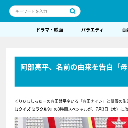
ドラマ・映画
バラエティ
音
阿部亮平、名前の由来を告白「母
くりぃむしちゅーの有田哲平率いる「有田ナイン」と俳優の生
むクイズ ミラクル9
』の3時間スペシャルが、7月3日（水）に