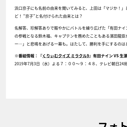
浜口京子にも名前の由来を聞いてみると、上田は「マジか！」
ど！ “京子”と名付けられた由来とは？
名解答、珍解答ありで賑やかにバトルを繰り広げた「有田ナイ
の参戦となる鈴木福、キャプテンを務めたこともある濱田龍臣
ー…」と悲鳴をあげる一幕も。はたして、勝利を手にするのは
※番組情報：『
くりぃむクイズ ミラクル9
』有田ナイン VS 
2019年7月3日（水）よる７：００〜９：４８、テレビ朝日24
フォ