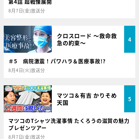
第4話 超戦慄展開
8月7日(金)放送分
クロスロード ～救命救
4
急の約束～
＃5 病院激震！パワハラ＆医療事故!?
8月4日(火)放送分
マツコ＆有吉 かりそめ
5
天国
マツコのTシャツ洗濯事情 たくろうの滋賀の魅力
プレゼンツアー
8月7日(金)放送分