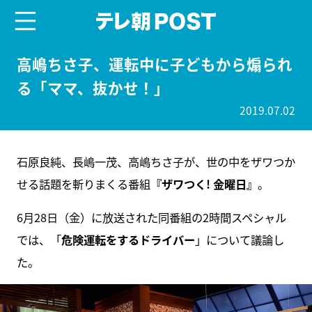
menu
テレ朝POST
高嶋ちさ子、運転中に子どもから煽られ
る「ママ、抜かせ！」
2019.07.02
石原良純、長嶋一茂、高嶋ちさ子が、世の中をザワつか
せる話題を斬りまくる番組
『ザワつく! 金曜日』
。
6月28日（金）に放送された同番組の2時間スペシャル
では、「
危険運転をするドライバー
」について議論し
た。