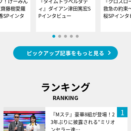
ブ！げーみん
『タイムトラベルダデ
『クロスロー
E齋藤樹愛羅
ィ』ダイアン津田篤宏S
救急の約束
香SPインタ
Pインタビュー
桜SPイ
ピックアップ記事をもっと見る
ランキング
RANKING
1
『Mステ』豪華8組が登場！2
3年ぶりに披露される“ミリオ
ンセラー達…