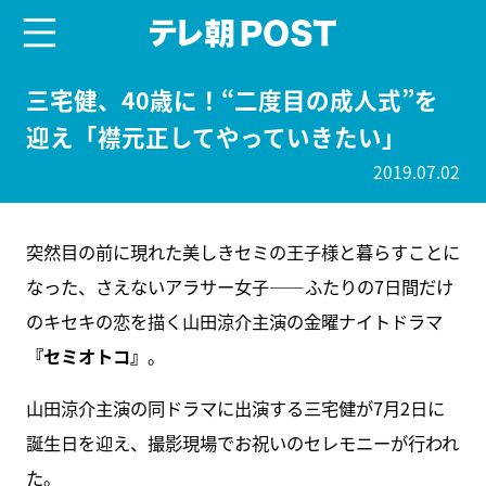
menu
テレ朝POST
三宅健、40歳に！“二度目の成人式”を
迎え「襟元正してやっていきたい」
2019.07.02
突然目の前に現れた美しきセミの王子様と暮らすことに
なった、さえないアラサー女子――ふたりの7日間だけ
のキセキの恋を描く山田涼介主演の金曜ナイトドラマ
『セミオトコ』
。
山田涼介主演の同ドラマに出演する三宅健が7月2日に
誕生日を迎え、撮影現場でお祝いのセレモニーが行われ
た。