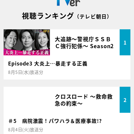
視聴ランキング
（テレビ朝日）
大追跡～警視庁ＳＳＢ
1
Ｃ強行犯係～ Season2
Episode3 大炎上…暴走する正義
8月5日(水)放送分
クロスロード ～救命救
2
急の約束～
＃5 病院激震！パワハラ＆医療事故!?
8月4日(火)放送分