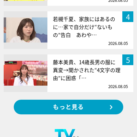
2026.08.05
4
若槻千夏、家族にはあるの
に…家で自分だけ“ないも
の”告白 あわや…
2026.08.05
5
藤本美貴、14歳長男の服に
異変→聞かされた“4文字の理
由”に困惑「…
2026.08.05
もっと見る