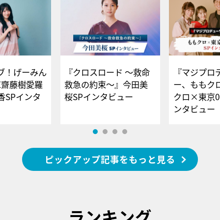
ブ！げーみん
『クロスロード ～救命
『マジプロ
E齋藤樹愛羅
救急の約束～』今田美
ー、ももク
香SPインタ
桜SPインタビュー
クロ×東京0
ンタビュー
ピックアップ記事をもっと見る
ランキング