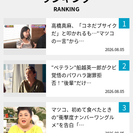
RANKING
1
高橋真麻、「コネだブサイク
だ」と叩かれるも…“マツコ
の一言”から…
2026.08.05
2
“ベテラン”船越英一郎がクビ
覚悟のパワハラ謝罪拒
否！“後輩”だけ…
2026.08.05
3
マツコ、初めて食べたとき
の“衝撃度ナンバーワングル
メ”を告白「…