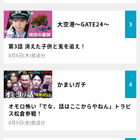
大空港～GATE24～
3
第3話 消えた子供と兎を追え！
8月6日(木)放送分
かまいガチ
4
オモロ怖い「でな、話はここからやねん」トラビ
ス松倉参戦！
8月5日(水)放送分