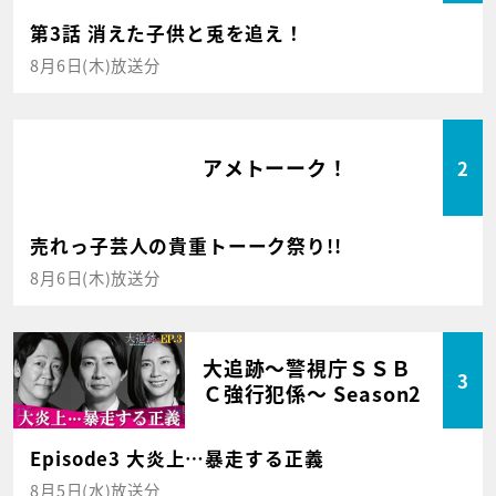
第3話 消えた子供と兎を追え！
8月6日(木)放送分
アメトーーク！
2
売れっ子芸人の貴重トーーク祭り!!
8月6日(木)放送分
大追跡～警視庁ＳＳＢ
3
Ｃ強行犯係～ Season2
Episode3 大炎上…暴走する正義
8月5日(水)放送分