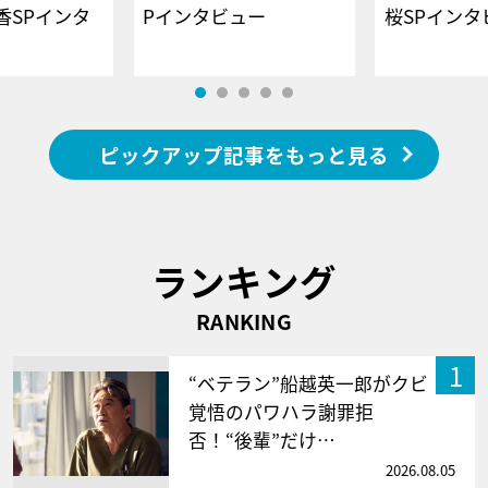
香SPインタ
Pインタビュー
桜SPイ
ピックアップ記事をもっと見る
ランキング
RANKING
1
“ベテラン”船越英一郎がクビ
覚悟のパワハラ謝罪拒
否！“後輩”だけ…
2026.08.05