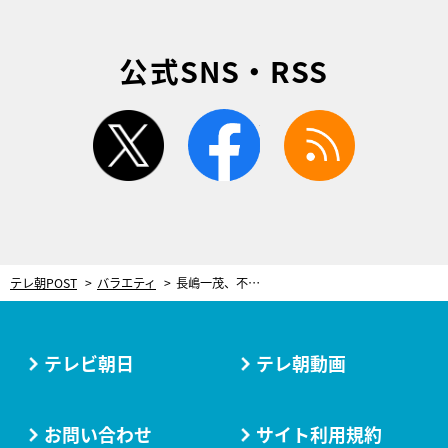
公式SNS・RSS
twitter
facebook
rss
テレ朝POST
バラエティ
長嶋一茂、不満爆発！転売で“最終値引き”された自身のサインボールの価格に「どういうこと？」
テレビ朝日
テレ朝動画
お問い合わせ
サイト利用規約