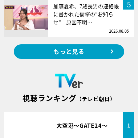
5
加藤夏希、7歳長男の連絡帳
に書かれた衝撃の“お知ら
せ” 原因不明…
2026.08.05
もっと見る
視聴ランキング
（テレビ朝日）
大空港～GATE24～
1