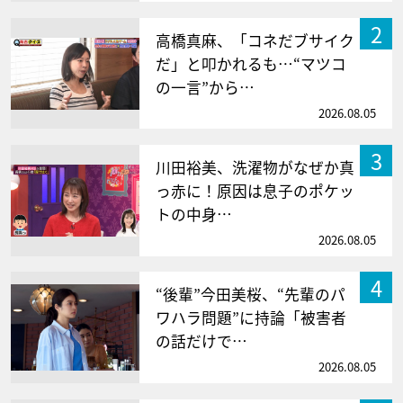
2
高橋真麻、「コネだブサイク
だ」と叩かれるも…“マツコ
の一言”から…
2026.08.05
3
川田裕美、洗濯物がなぜか真
っ赤に！原因は息子のポケッ
トの中身…
2026.08.05
4
“後輩”今田美桜、“先輩のパ
ワハラ問題”に持論「被害者
の話だけで…
2026.08.05