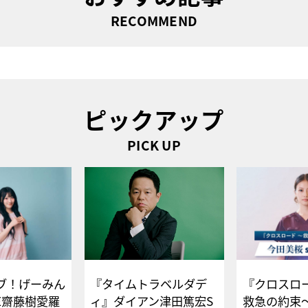
RECOMMEND
ピックアップ
PICK UP
ブ！げーみん
『タイムトラベルダデ
『クロスロー
E齋藤樹愛羅
ィ』ダイアン津田篤宏S
救急の約束