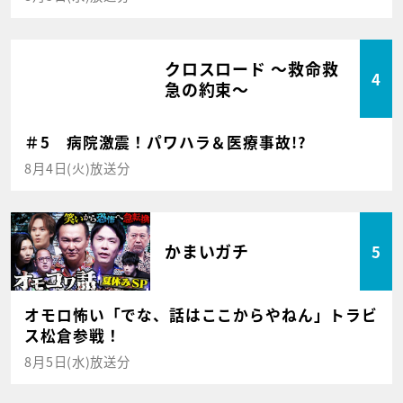
クロスロード ～救命救
4
急の約束～
＃5 病院激震！パワハラ＆医療事故!?
8月4日(火)放送分
かまいガチ
5
オモロ怖い「でな、話はここからやねん」トラビ
ス松倉参戦！
8月5日(水)放送分