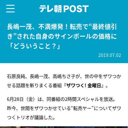
menu
テレ朝POST
長嶋一茂、不満爆発！転売で“最終値引
き”された自身のサインボールの価格に
「どういうこと？」
2019.07.02
石原良純、長嶋一茂、高嶋ちさ子が、世の中をザワつか
せる話題を斬りまくる番組
『ザワつく! 金曜日』
。
6月28日（金）は、同番組の2時間スペシャルを放送。
昨今、世間をザワつかせている“転売ヤー”についてザワ
つくトリオが議論した。