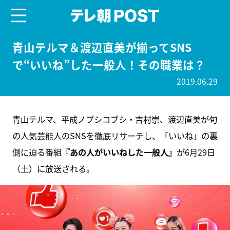
menu
テレ朝POST
青山テルマ＆渡辺直美が揃ってSNS
で“いいね”した一般人！その職業は？
2019.06.29
青山テルマ、平成ノブシコブシ・吉村崇、渡辺直美が旬
の人気芸能人のSNSを徹底リサーチし、「いいね」の裏
側に迫る番組
『あの人がいいねした一般人』
が6月29日
（土）に放送される。