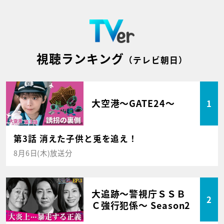
視聴ランキング
（テレビ朝日）
大空港～GATE24～
1
第3話 消えた子供と兎を追え！
8月6日(木)放送分
大追跡～警視庁ＳＳＢ
2
Ｃ強行犯係～ Season2