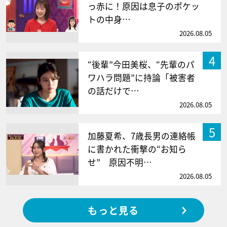
っ赤に！原因は息子のポケッ
トの中身…
2026.08.05
4
“後輩”今田美桜、“先輩のパ
ワハラ問題”に持論「被害者
の話だけで…
2026.08.05
5
加藤夏希、7歳長男の連絡帳
に書かれた衝撃の“お知ら
せ” 原因不明…
2026.08.05
もっと見る