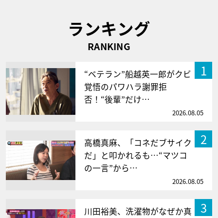
ランキング
RANKING
1
“ベテラン”船越英一郎がクビ
覚悟のパワハラ謝罪拒
否！“後輩”だけ…
2026.08.05
2
高橋真麻、「コネだブサイク
だ」と叩かれるも…“マツコ
の一言”から…
2026.08.05
3
川田裕美、洗濯物がなぜか真