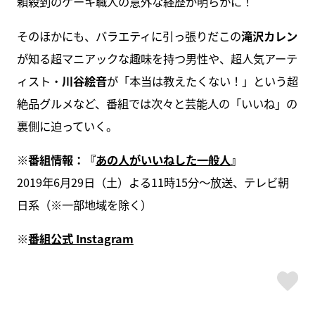
頼殺到のケーキ職人の意外な経歴が明らかに！
そのほかにも、バラエティに引っ張りだこの
滝沢カレン
が知る超マニアックな趣味を持つ男性や、超人気アーテ
ィスト・
川谷絵音
が「本当は教えたくない！」という超
絶品グルメなど、番組では次々と芸能人の「いいね」の
裏側に迫っていく。
※番組情報：『
あの人がいいねした一般人
』
2019年6月29日（土）よる11時15分～放送、テレビ朝
日系（※一部地域を除く）
※
番組公式 Instagram
ス