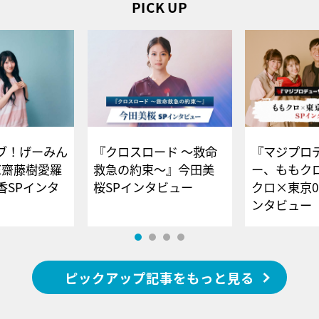
PICK UP
ブ！げーみん
『クロスロード ～救命
『マジプロ
E齋藤樹愛羅
救急の約束～』今田美
ー、ももク
香SPインタ
桜SPインタビュー
クロ×東京0
ンタビュー
ピックアップ記事をもっと見る