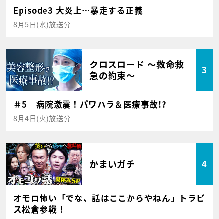
Episode3 大炎上…暴走する正義
8月5日(水)放送分
クロスロード ～救命救
3
急の約束～
＃5 病院激震！パワハラ＆医療事故!?
8月4日(火)放送分
かまいガチ
4
オモロ怖い「でな、話はここからやねん」トラビ
ス松倉参戦！