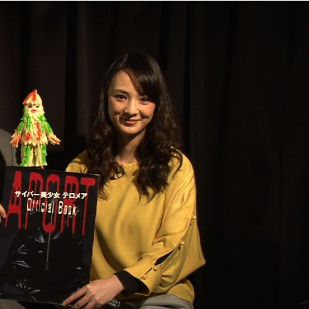
『アイ＝ラブ！げーみん
E齋藤樹愛羅＆佐々木舞
ビュー