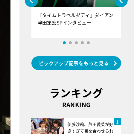
ぐ』＝LOV
『タイムトラベルダディ』ダイアン
『
香SPインタ
津田篤宏SPインタビュー
～
ピックアップ記事をもっと見る
ランキング
RANKING
1
伊藤沙莉、芦田愛菜が好
きすぎて目を合わせられ