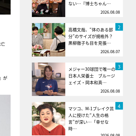
ない…『博士ちゃん…
2026.08.08
2
高橋文哉、“体のある部
。
分”のサイズが規格外？
黒柳徹子も目を見張…
未亡
2026.08.07
3
メジャー30球団で唯一の
日本人栄養士 ブルージ
』
が
ェイズ・岡本和真…
2026.08.08
4
マツコ、M-1ブレイク芸
人に授けた“人生の格
言”が深い…「幸せな
時…
2026.08.08