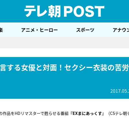
テレ
楽
アニメ・ヒーロー
スポーツ
アナウ
言する女優と対面！セクシー衣装の苦労
2017.05.
の作品をHDリマスターで甦らせる番組
『EXまにあっくす』
（CSテレ朝