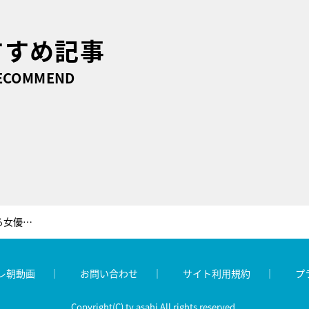
すすめ記事
ECOMMEND
塚地武雄が「一番好きです」と公言する女優と対面！セクシー衣装の苦労話も
レ朝動画
お問い合わせ
サイト利用規約
プ
Copyright(C) tv asahi All rights reserved.