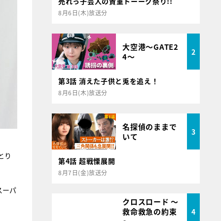
売れっ子芸人の貴重トーーク祭り!!
8月6日(木)放送分
大空港～GATE2
2
4～
第3話 消えた子供と兎を追え！
8月6日(木)放送分
名探偵のままで
3
いて
とり
第4話 超戦慄展開
8月7日(金)放送分
スーパ
クロスロード ～
救命救急の約束
4