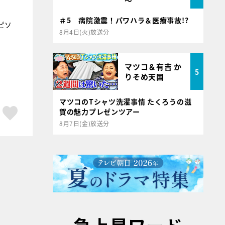
～
＃5 病院激震！パワハラ＆医療事故!?
ピソ
8月4日(火)放送分
マツコ＆有吉 か
5
りそめ天国
マツコのTシャツ洗濯事情 たくろうの滋
ア
はてブ
スキボタン
賀の魅力プレゼンツアー
8月7日(金)放送分