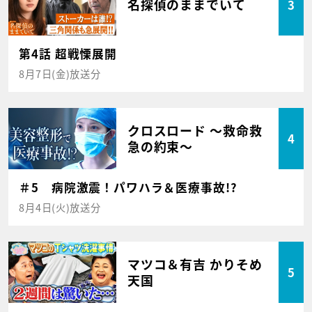
名探偵のままでいて
3
第4話 超戦慄展開
8月7日(金)放送分
クロスロード ～救命救
4
急の約束～
＃5 病院激震！パワハラ＆医療事故!?
8月4日(火)放送分
マツコ＆有吉 かりそめ
5
天国