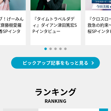
ブ！げーみん
『タイムトラベルダデ
『クロスロー
E齋藤樹愛羅
ィ』ダイアン津田篤宏S
救急の約束
香SPインタ
Pインタビュー
桜SPイ
ピックアップ記事をもっと見る
ランキング
RANKING