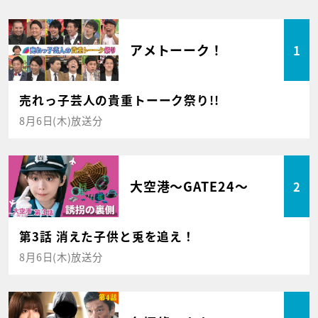
アメトーーク！
1
売れっ子芸人の貴重トーーク祭り!!
8月6日(木)放送分
大空港～GATE24～
2
第3話 消えた子供と兎を追え！
8月6日(木)放送分