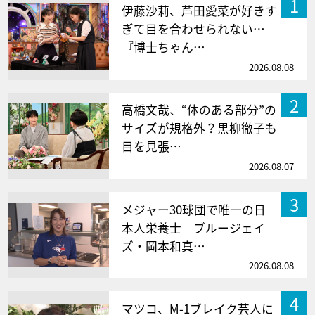
1
伊藤沙莉、芦田愛菜が好きす
ぎて目を合わせられない…
『博士ちゃん…
2026.08.08
2
高橋文哉、“体のある部分”の
サイズが規格外？黒柳徹子も
目を見張…
2026.08.07
3
メジャー30球団で唯一の日
本人栄養士 ブルージェイ
ズ・岡本和真…
2026.08.08
4
マツコ、M-1ブレイク芸人に