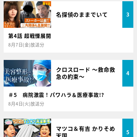
名探偵のままでいて
3
第4話 超戦慄展開
8月7日(金)放送分
クロスロード ～救命救
4
急の約束～
＃5 病院激震！パワハラ＆医療事故!?
8月4日(火)放送分
マツコ＆有吉 かりそめ
5
天国