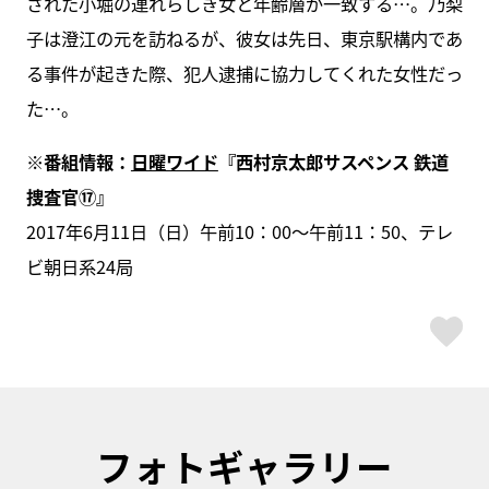
された小堀の連れらしき女と年齢層が一致する…。乃梨
子は澄江の元を訪ねるが、彼女は先日、東京駅構内であ
る事件が起きた際、犯人逮捕に協力してくれた女性だっ
た…。
※番組情報：
日曜ワイド
『西村京太郎サスペンス 鉄道
捜査官⑰』
2017年6月11日（日）午前10：00～午前11：50、テレ
ビ朝日系24局
ス
フォトギャラリー