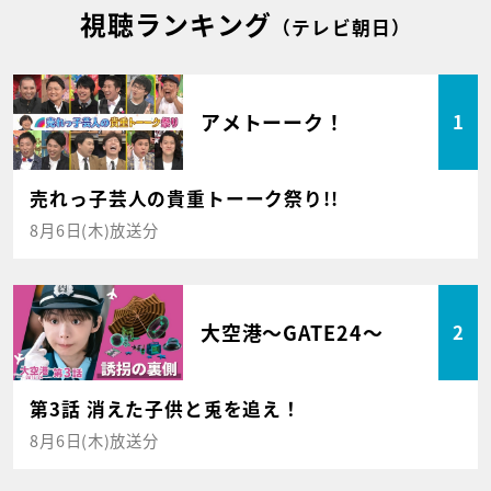
視聴ランキング
（テレビ朝日）
アメトーーク！
1
売れっ子芸人の貴重トーーク祭り!!
8月6日(木)放送分
大空港～GATE24～
2
第3話 消えた子供と兎を追え！
8月6日(木)放送分