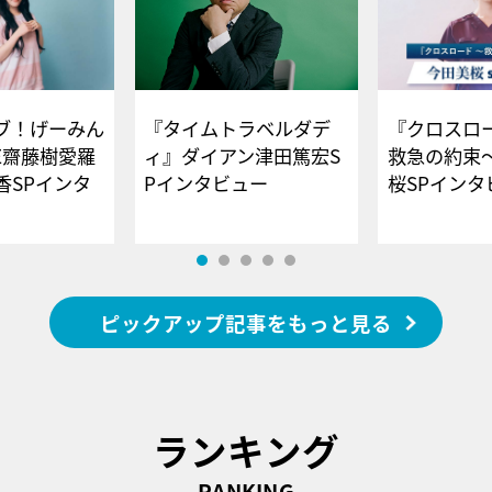
ブ！げーみん
『タイムトラベルダデ
『クロスロー
E齋藤樹愛羅
ィ』ダイアン津田篤宏S
救急の約束
香SPインタ
Pインタビュー
桜SPイ
ピックアップ記事をもっと見る
ランキング
RANKING