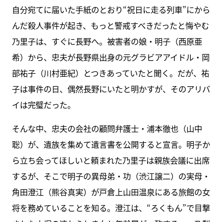
自分宛てに届いた手紙のとおり“祝日に走る列車”にから
んだ殺人事件が起き、もっと警戒すべきだったと悔やむ
乃里子は、すぐに長野へ。被害者の娘・明子（西原亜
希）から、忠夫が長野県出身の元グラビアアイドル・岡
部祐子（川村亜紀）とつきあっていたと聞く。だが、祐
子は事件の日、偶然長野にいたと明かすが、そのアリバ
イは完璧だった。
そんな中、忠夫の会社の顧問弁護士・浦本徹也（山中
聡）が、遺族を集めて遺言書を公開すると宣言。明子か
ら立ち会ってほしいと頼まれた乃里子は親族会議に出席
するが、そこで明子の異母弟・功（渋江譲二）の実母・
角田澄江（熊谷真実）が戸倉上山田温泉にある旅館の女
将を務めていることを知る。澄江は、“ろくもん”で目撃