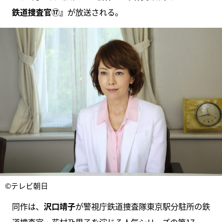
鉄道捜査官⑰』
が放送される。
©テレビ朝日
同作は、
沢口靖子
が警視庁鉄道捜査隊東京駅分駐所の鉄