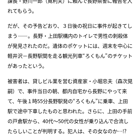
課長・野川一郎（筧利夫）に頼んで長野県警に報告を入
れてもらう。
だが、その予告どおり、３日後の祝日に事件が起きてし
まう――。長野・上田駅構内のトイレで男性の刺殺体
が発見されたのだ。遺体のポケットには、週末を中心に
軽井沢－長野駅間を走る観光列車“ろくもん”のチケット
があったという。
被害者は、貸しビル業を営む資産家・小堀忠夫（森次晃
嗣）で、事件当日の朝、都内自宅から長野にやって来
て、午後１時55分長野駅発の“ろくもん”に乗車、上田
駅で途中下車したものと思われた。さらに、上田の手前
の戸倉駅から、40代～50代の女性が乗り込んで合流し
たらしいことが判明する。犯人は、その女なのか…!?