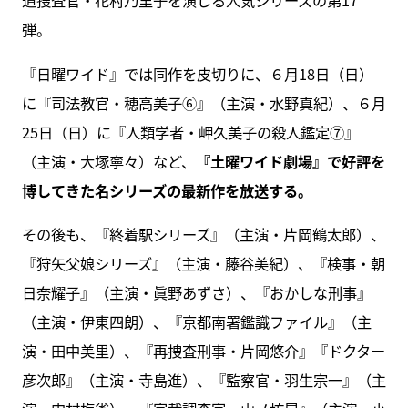
道捜査官・花村乃里子を演じる人気シリーズの第17
弾。
『日曜ワイド』では同作を皮切りに、６月18日（日）
に『司法教官・穂高美子⑥』（主演・水野真紀）、６月
25日（日）に『人類学者・岬久美子の殺人鑑定⑦』
（主演・大塚寧々）など、
『土曜ワイド劇場』で好評を
博してきた名シリーズの最新作を放送する。
その後も、『終着駅シリーズ』（主演・片岡鶴太郎）、
『狩矢父娘シリーズ』（主演・藤谷美紀）、『検事・朝
日奈耀子』（主演・眞野あずさ）、『おかしな刑事』
（主演・伊東四朗）、『京都南署鑑識ファイル』（主
演・田中美里）、『再捜査刑事・片岡悠介』『ドクター
彦次郎』（主演・寺島進）、『監察官・羽生宗一』（主