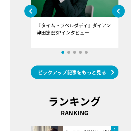
ぐ』＝LOV
『タイムトラベルダディ』ダイアン
『
香SPインタ
津田篤宏SPインタビュー
～
ピックアップ記事をもっと見る
ランキング
RANKING
1