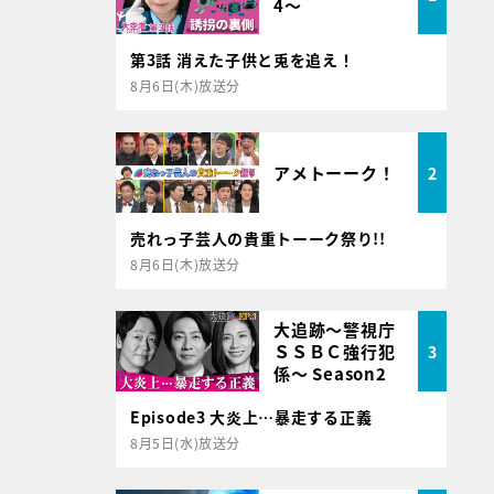
4～
第3話 消えた子供と兎を追え！
8月6日(木)放送分
アメトーーク！
2
売れっ子芸人の貴重トーーク祭り!!
8月6日(木)放送分
大追跡～警視庁
ＳＳＢＣ強行犯
3
係～ Season2
Episode3 大炎上…暴走する正義
8月5日(水)放送分