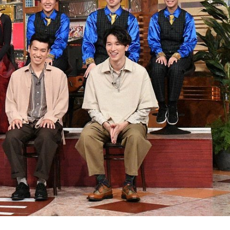
『アイ＝ラブ！げーみん
E齋藤樹愛羅＆佐々木舞
ビュー