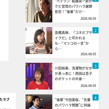
“ベテラン”船越英一郎が
クビ覚悟のパワハラ謝罪
拒否！“後輩”だけ…
2026.08.05
2
高橋真麻、「コネだブサ
イクだ」と叩かれる
も…“マツコの一言”か
ら…
2026.08.05
3
川田裕美、洗濯物がなぜ
か真っ赤に！原因は息子
のポケットの中身…
2026.08.05
4
したラブ
“後輩”今田美桜、“先輩
のパワハラ問題”に持論