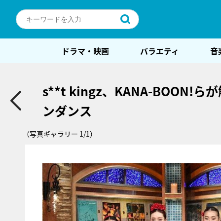
ドラマ・映画
バラエティ
音
s**t kingz、KANA-BO
ンダンス
（写真ギャラリー 1/1）