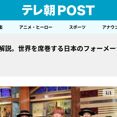
テレ
楽
アニメ・ヒーロー
スポーツ
アナウ
ON!らが解説。世界を席巻する日本のフォーメ
1/1