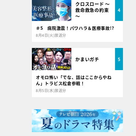
クロスロード ～
救命救急の約束
4
～
＃5 病院激震！パワハラ＆医療事故!?
8月4日(火)放送分
かまいガチ
5
オモロ怖い「でな、話はここからやね
ん」トラビス松倉参戦！
8月5日(水)放送分