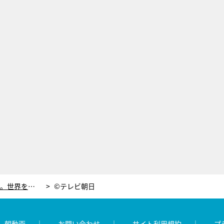
s**t kingz、KANA-BOON!らが解説。世界を席巻する日本のフォーメーションダンス
©テレビ朝日
レ朝動画
お問い合わせ
サイト利用規約
プ