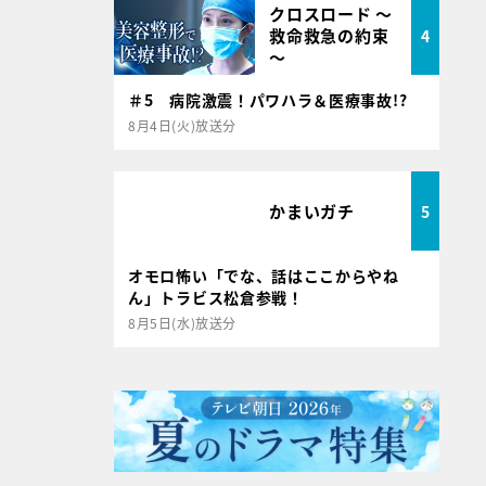
クロスロード ～
救命救急の約束
4
～
＃5 病院激震！パワハラ＆医療事故!?
8月4日(火)放送分
かまいガチ
5
オモロ怖い「でな、話はここからやね
ん」トラビス松倉参戦！
8月5日(水)放送分