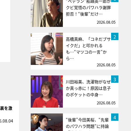
“ベテラン”船越英一郎が
クビ覚悟のパワハラ謝罪
拒否！“後輩”だけ…
2026.08.05
2
高橋真麻、「コネだブサ
イクだ」と叩かれる
も…“マツコの一言”か
ら…
2026.08.05
3
川田裕美、洗濯物がなぜ
か真っ赤に！原因は息子
のポケットの中身…
2026.08.05
台裏を激
4
“後輩”今田美桜、“先輩
6.08.04
のパワハラ問題”に持論