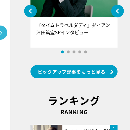
ぐ』＝LOV
『タイムトラベルダディ』ダイアン
『
香SPインタ
津田篤宏SPインタビュー
～
ピックアップ記事をもっと見る
ランキング
RANKING
1