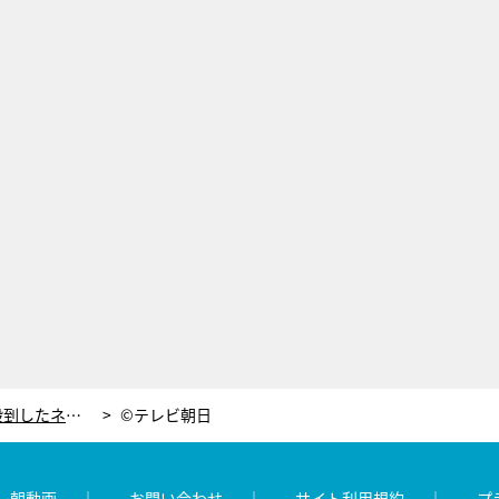
横山由依、アルコ＆ピースの苦情殺到したネタ“受精”にシビアな感想
©テレビ朝日
レ朝動画
お問い合わせ
サイト利用規約
プ