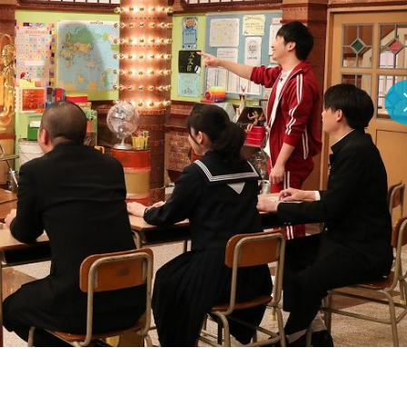
『アイ＝ラブ！げーみん
E齋藤樹愛羅＆佐々木舞
ビュー