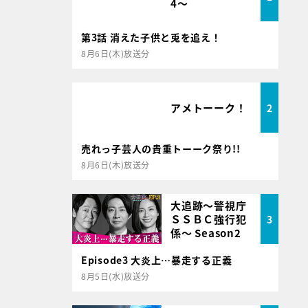
4～
第3話 消えた子供と兎を追え！
8月6日(木)放送分
アメトーーク！
2
売れっ子芸人の貴重トーーク祭り!!
8月6日(木)放送分
大追跡～警視庁
ＳＳＢＣ強行犯
3
係～ Season2
Episode3 大炎上…暴走する正義
8月5日(水)放送分