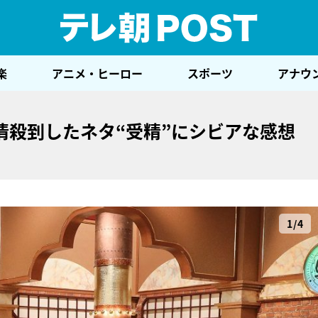
テレ
楽
アニメ・ヒーロー
スポーツ
アナウ
情殺到したネタ“受精”にシビアな感想
1/4