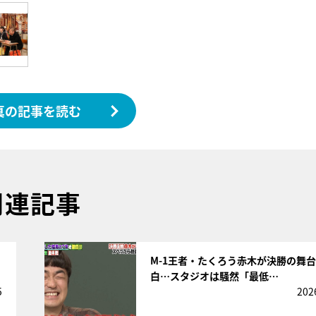
真の記事を読む
関連記事
サムネイル
M-1王者・たくろう赤木が決勝の舞
白…スタジオは騒然「最低…
5
202