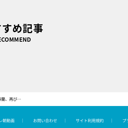
すすめ記事
ECOMMEND
キャンディーズ解散から41年。伊藤蘭、再び歌手デビューに夫・水谷豊の反応は？
レ朝動画
お問い合わせ
サイト利用規約
プ