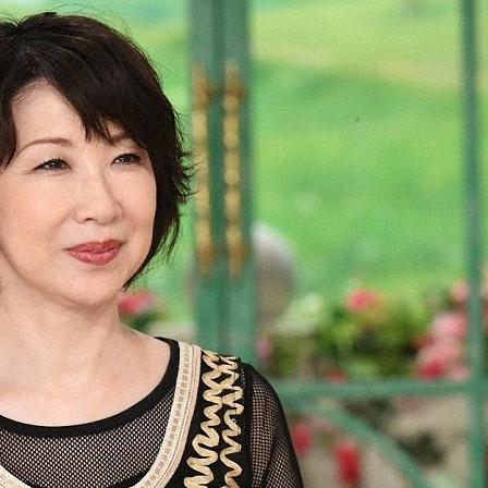
『アイ＝ラブ！げーみん
E齋藤樹愛羅＆佐々木舞
ビュー