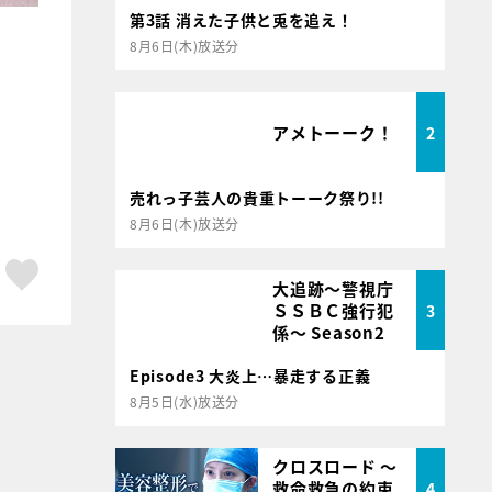
第3話 消えた子供と兎を追え！
8月6日(木)放送分
アメトーーク！
2
売れっ子芸人の貴重トーーク祭り!!
8月6日(木)放送分
ア
はてブ
スキボタン
大追跡～警視庁
ＳＳＢＣ強行犯
3
係～ Season2
Episode3 大炎上…暴走する正義
8月5日(水)放送分
クロスロード ～
救命救急の約束
4