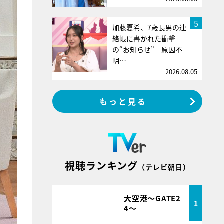
5
加藤夏希、7歳長男の連
絡帳に書かれた衝撃
の“お知らせ” 原因不
明…
2026.08.05
もっと見る
視聴ランキング
（テレビ朝日）
大空港～GATE2
1
4～