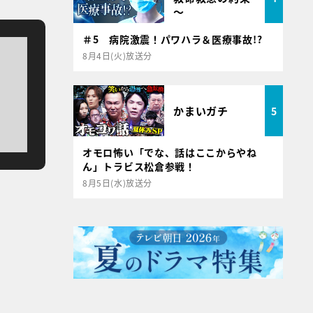
～
＃5 病院激震！パワハラ＆医療事故!?
8月4日(火)放送分
かまいガチ
5
オモロ怖い「でな、話はここからやね
ん」トラビス松倉参戦！
8月5日(水)放送分