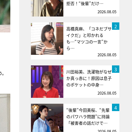
拒否！“後輩”だけ…
2026.08.05
2
高橋真麻、「コネだブサ
イクだ」と叩かれる
も…“マツコの一言”か
ら…
2026.08.05
3
川田裕美、洗濯物がなぜ
う。
か真っ赤に！原因は息子
のポケットの中身…
2026.08.05
4
“後輩”今田美桜、“先輩
のパワハラ問題”に持論
「被害者の話だけで…
2026.08.05