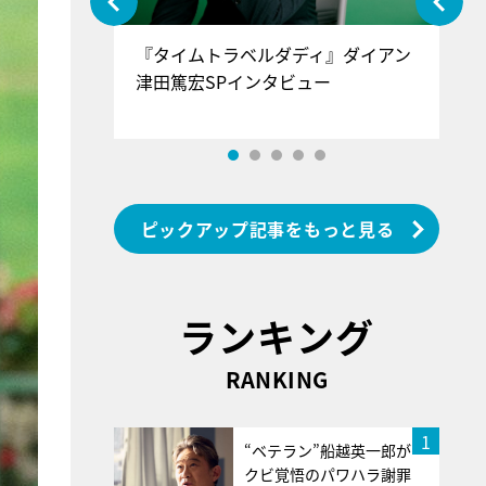
ぐ』＝LOV
『タイムトラベルダディ』ダイアン
『
香SPインタ
津田篤宏SPインタビュー
～
ピックアップ記事をもっと見る
ランキング
RANKING
1
“ベテラン”船越英一郎が
クビ覚悟のパワハラ謝罪