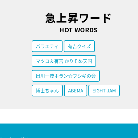
急上昇ワード
HOT WORDS
バラエティ
有吉クイズ
マツコ＆有吉 かりそめ天国
出川一茂ホラン☆フシギの会
博士ちゃん
ABEMA
EIGHT-JAM