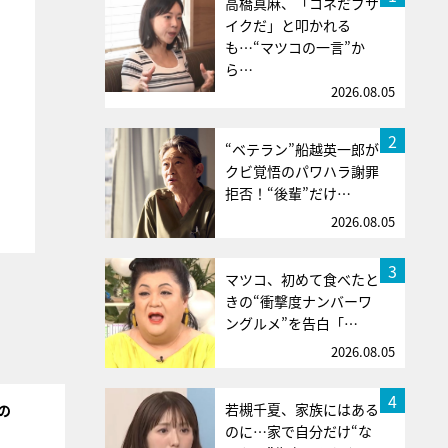
高橋真麻、「コネだブサ
イクだ」と叩かれる
も…“マツコの一言”か
ら…
2026.08.05
2
“ベテラン”船越英一郎が
クビ覚悟のパワハラ謝罪
拒否！“後輩”だけ…
2026.08.05
3
マツコ、初めて食べたと
きの“衝撃度ナンバーワ
ングルメ”を告白「…
2026.08.05
4
若槻千夏、家族にはある
の
のに…家で自分だけ“な