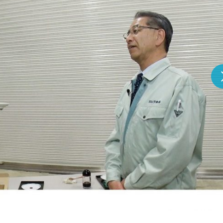
『アイ＝ラブ！げーみん
E齋藤樹愛羅＆佐々木舞
ビュー