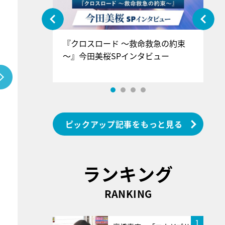
ぐ』＝LOV
『クロスロード ～救命救急の約束
『
香SPインタ
～』今田美桜SPインタビュー
ロ
ン
ピックアップ記事をもっと見る
ランキング
RANKING
1