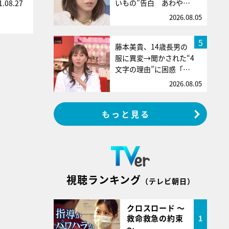
いもの”告白 あわや…
1.08.27
2026.08.05
5
藤本美貴、14歳長男の
服に異変→聞かされた“4
文字の理由”に困惑「…
2026.08.05
もっと見る
視聴ランキング
（テレビ朝日）
クロスロード ～
救命救急の約束
1
～