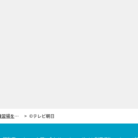
元選手の社長、工場にフェンシング練習場を“自費”で開設。日本代表選手の輩出も
©テレビ朝日