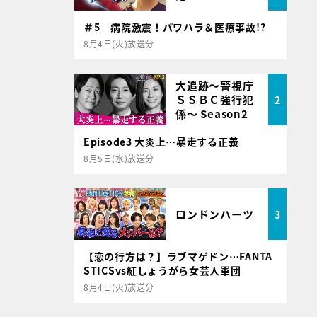
＃5 病院激震！パワハラ＆医療事故!?
8月4日(火)放送分
大追跡～警視庁
ＳＳＢＣ強行犯
2
係～ Season2
Episode3 大炎上…暴走する正義
8月5日(水)放送分
ロンドンハーツ
3
【恋の行方は？】ラブマゲドン…FANTA
STICSvs紅しょうがら女芸人軍団
8月4日(火)放送分