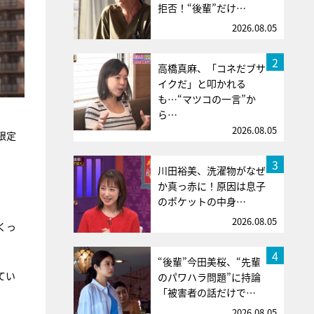
拒否！“後輩”だけ…
2026.08.05
2
高橋真麻、「コネだブサ
イクだ」と叩かれる
も…“マツコの一言”か
ら…
2026.08.05
限定
3
川田裕美、洗濯物がなぜ
か真っ赤に！原因は息子
のポケットの中身…
2026.08.05
くっ
4
“後輩”今田美桜、“先輩
てい
のパワハラ問題”に持論
「被害者の話だけで…
2026.08.05