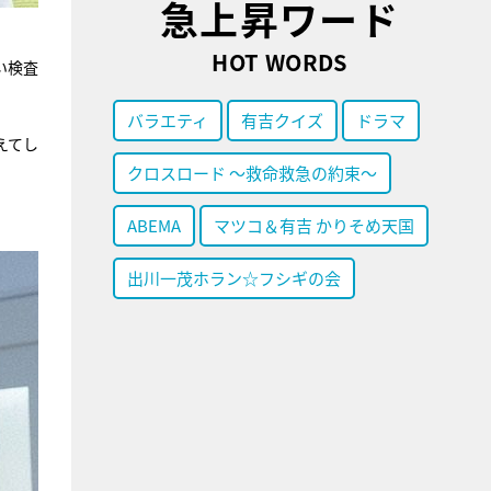
急上昇ワード
HOT WORDS
い検査
バラエティ
有吉クイズ
ドラマ
えてし
クロスロード ～救命救急の約束～
ABEMA
マツコ＆有吉 かりそめ天国
出川一茂ホラン☆フシギの会