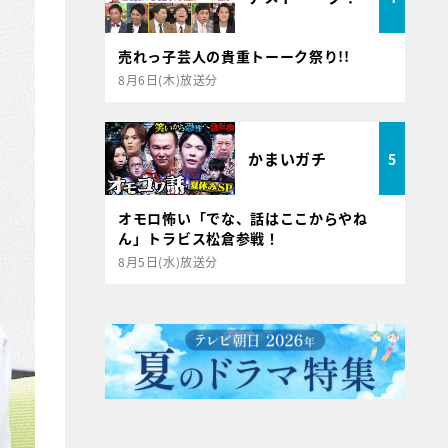
売れっ子芸人の貴重トーーク祭り!!
8月6日(木)放送分
かまいガチ
5
オモロ怖い「でな、話はここからやね
ん」トラビス松倉参戦！
8月5日(水)放送分