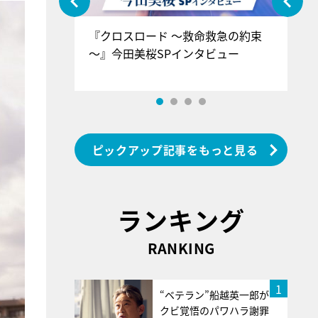
ぐ』＝LOV
『クロスロード ～救命救急の約束
『
香SPインタ
～』今田美桜SPインタビュー
ロ
ン
ピックアップ記事をもっと見る
ランキング
RANKING
1
“ベテラン”船越英一郎が
クビ覚悟のパワハラ謝罪