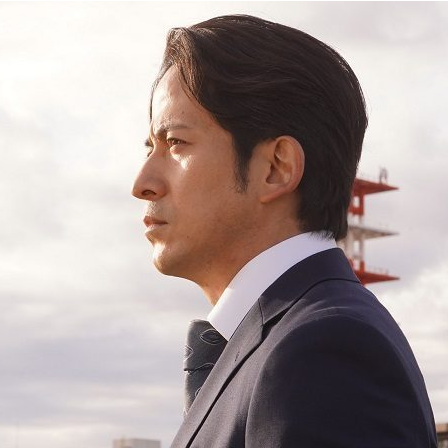
『アイ＝ラブ！げーみん
E齋藤樹愛羅＆佐々木舞
ビュー