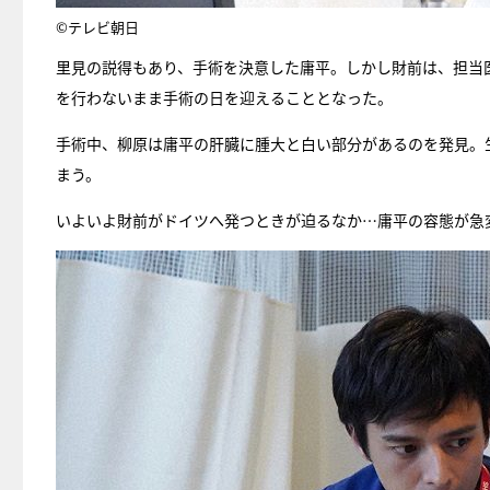
©テレビ朝日
里見の説得もあり、手術を決意した庸平。しかし財前は、担当
を行わないまま手術の日を迎えることとなった。
手術中、柳原は庸平の肝臓に腫大と白い部分があるのを発見。
まう。
いよいよ財前がドイツへ発つときが迫るなか…庸平の容態が急