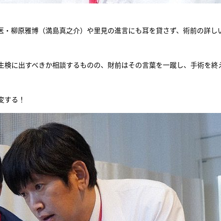
医・柳原雅博（満島真之介）や里見の進言にも耳を貸さず、術前の詳し
生検に出すべきか相談するものの、財前はその言葉を一蹴し、手術を終
変する！