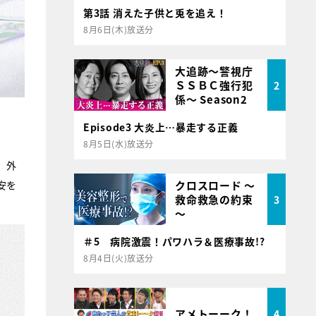
第3話 消えた子供と兎を追え！
8月6日(木)放送分
大追跡～警視庁
ＳＳＢＣ強行犯
2
係～ Season2
Episode3 大炎上…暴走する正義
8月5日(水)放送分
、外
クロスロード ～
安を
救命救急の約束
3
～
＃5 病院激震！パワハラ＆医療事故!?
8月4日(火)放送分
アメトーーク！
4