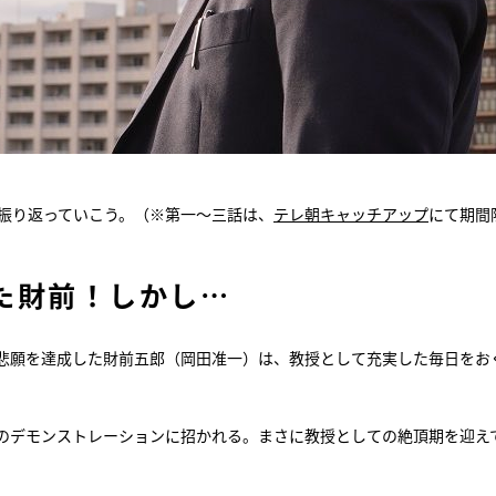
を振り返っていこう。（※第一～三話は、
テレ朝キャッチアップ
にて期間
た財前！しかし…
う悲願を達成した財前五郎（岡田准一）は、教授として充実した毎日をお
のデモンストレーションに招かれる。まさに教授としての絶頂期を迎え