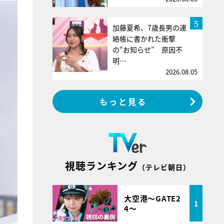
5
加藤夏希、7歳長男の連
絡帳に書かれた衝撃
の“お知らせ” 原因不
明…
2026.08.05
もっと見る
視聴ランキング
（テレビ朝日）
大空港～GATE2
1
4～