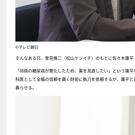
©テレビ朝日
そんなある日、里見脩二（松山ケンイチ）のもとに佐々木庸平
「持病の糖尿病が悪化したため、薬を見直したい」という庸平
科医として全幅の信頼を置く財前に執刀を依頼するが、庸平と
募らせる。