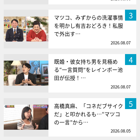
3
マツコ、みずからの洗濯事情
を明かし有吉おどろき！私服
で外出す…
2026.08.07
4
既婚・彼女持ち男を見極め
る“一言質問”をレインボー池
田が伝授！…
2026.08.07
5
高橋真麻、「コネだブサイク
だ」と叩かれるも…“マツコ
の一言”から…
2026.08.05