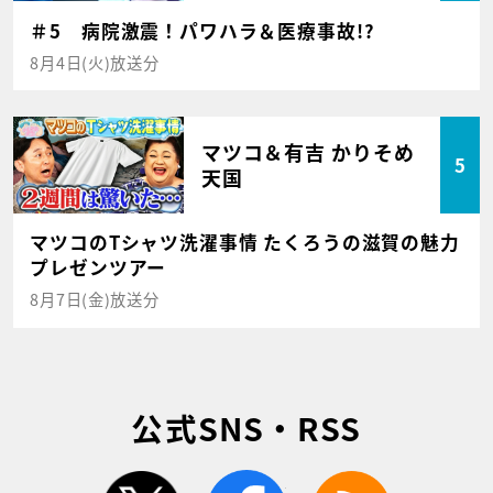
＃5 病院激震！パワハラ＆医療事故!?
8月4日(火)放送分
マツコ＆有吉 かりそめ
5
天国
マツコのTシャツ洗濯事情 たくろうの滋賀の魅力
プレゼンツアー
8月7日(金)放送分
公式SNS・RSS
twitter
facebook
rss