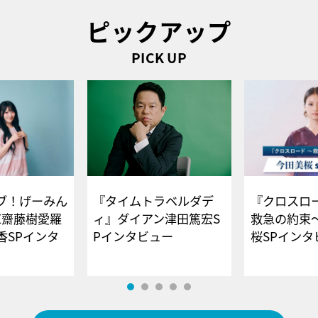
ピックアップ
PICK UP
ブ！げーみん
『タイムトラベルダデ
『クロスロー
E齋藤樹愛羅
ィ』ダイアン津田篤宏S
救急の約束
香SPインタ
Pインタビュー
桜SPイ