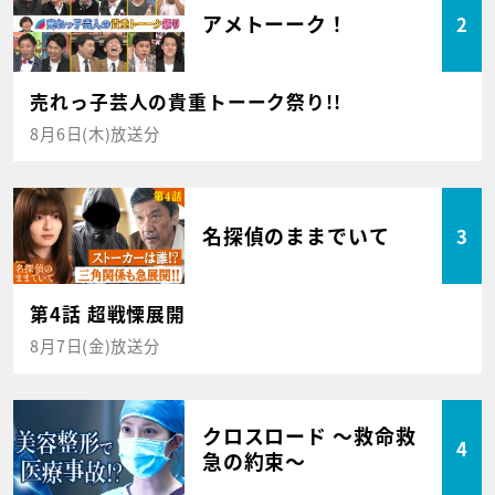
アメトーーク！
2
売れっ子芸人の貴重トーーク祭り!!
8月6日(木)放送分
名探偵のままでいて
3
第4話 超戦慄展開
8月7日(金)放送分
クロスロード ～救命救
4
急の約束～