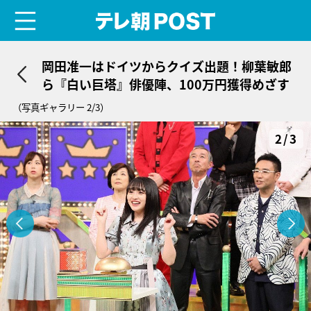
menu
テレ朝POST
岡田准一はドイツからクイズ出題！柳葉敏郎
ら『白い巨塔』俳優陣、100万円獲得めざす
（写真ギャラリー 2/3）
2/3