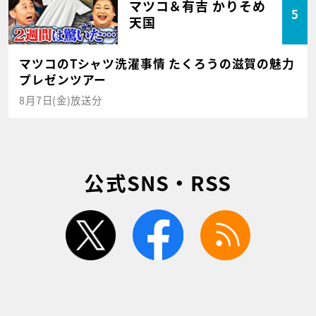
マツコ＆有吉 かりそめ
5
天国
マツコのTシャツ洗濯事情 たくろうの滋賀の魅力
プレゼンツアー
8月7日(金)放送分
公式SNS・RSS
twitter
facebook
rss