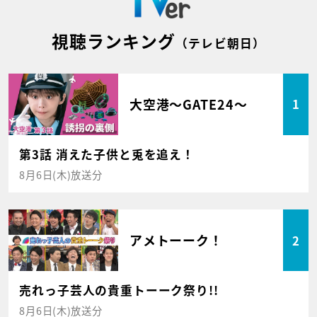
視聴ランキング
（テレビ朝日）
大空港～GATE24～
1
第3話 消えた子供と兎を追え！
8月6日(木)放送分
アメトーーク！
2
売れっ子芸人の貴重トーーク祭り!!
8月6日(木)放送分