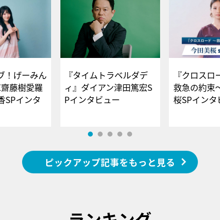
ブ！げーみん
『タイムトラベルダデ
『クロスロー
E齋藤樹愛羅
ィ』ダイアン津田篤宏S
救急の約束
香SPインタ
Pインタビュー
桜SPイ
ピックアップ記事をもっと見る
ランキング