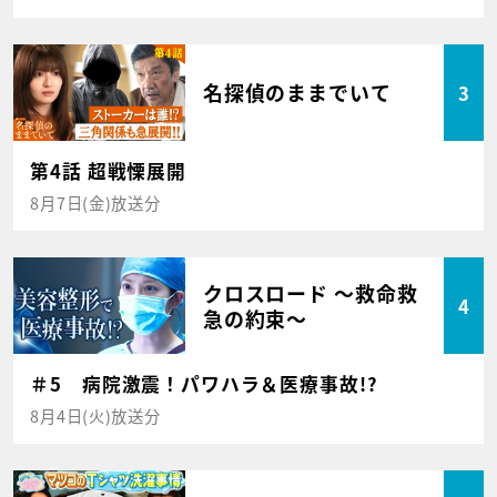
名探偵のままでいて
3
第4話 超戦慄展開
8月7日(金)放送分
クロスロード ～救命救
4
急の約束～
＃5 病院激震！パワハラ＆医療事故!?
8月4日(火)放送分