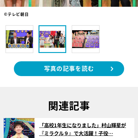
©テレビ朝日
写真の記事を読む
関連記事
サムネイル
「高校1年生になりました」村山輝星が
『ミラクル９』で大活躍！子役…