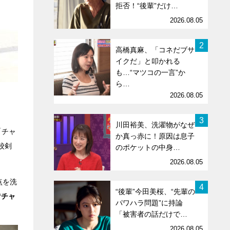
拒否！“後輩”だけ…
2026.08.05
2
高橋真麻、「コネだブサ
イクだ」と叩かれる
も…“マツコの一言”か
ら…
2026.08.05
3
川田裕美、洗濯物がなぜ
「チャ
か真っ赤に！原因は息子
校剣
のポケットの中身…
2026.08.05
点を洗
4
“後輩”今田美桜、“先輩の
“チャ
パワハラ問題”に持論
「被害者の話だけで…
2026.08.05