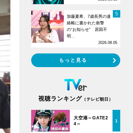
5
加藤夏希、7歳長男の連
絡帳に書かれた衝撃
の“お知らせ” 原因不
明…
2026.08.05
もっと見る
視聴ランキング
（テレビ朝日）
大空港～GATE2
1
4～