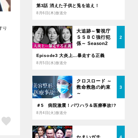
第3話 消えた子供と兎を追え！
8月6日(木)放送分
すり
大追跡～警視庁
ＳＳＢＣ強行犯
2
係～ Season2
Episode3 大炎上…暴走する正義
8月5日(水)放送分
クロスロード ～
救命救急の約束
3
～
＃5 病院激震！パワハラ＆医療事故!?
8月4日(火)放送分
ア
はてブ
スキボタン
かまいガチ
4