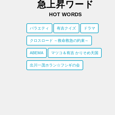
急上昇ワード
HOT WORDS
バラエティ
有吉クイズ
ドラマ
クロスロード ～救命救急の約束～
ABEMA
マツコ＆有吉 かりそめ天国
出川一茂ホラン☆フシギの会