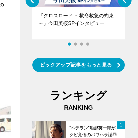
の
ぐ』＝LOV
『クロスロード ～救命救急の約束
『
香SPインタ
～』今田美桜SPインタビュー
ロ
タ
ピックアップ記事をもっと見る
ランキング
RANKING
1
“ベテラン”船越英一郎が
クビ覚悟のパワハラ謝罪