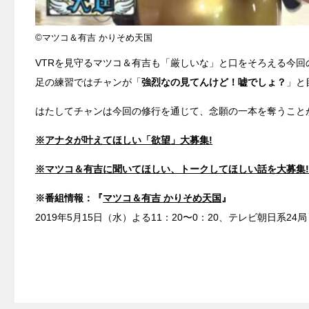
©マツコ＆有吉 かりそめ天国
VTRを見守るマツコ＆有吉も「厳しいな」と口をそろえる今
足の練習ではチャンが「
強烈なの見てんけど！嘘でしょ？
」と
はたしてチャンは今回の修行を通じて、念願の一本を奪うこと
※アナタが叶えてほしい「欲望」大募集!
※マツコ＆有吉に聞いてほしい、トークしてほしい話を大募集!
※番組情報：『
マツコ＆有吉 かりそめ天国
』
2019年5月15日（水）よる11：20〜0：20、テレビ朝日系