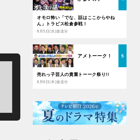
オモロ怖い「でな、話はここからやね
ん」トラビス松倉参戦！
8月5日(水)放送分
アメトーーク！
5
売れっ子芸人の貴重トーーク祭り!!
8月6日(木)放送分