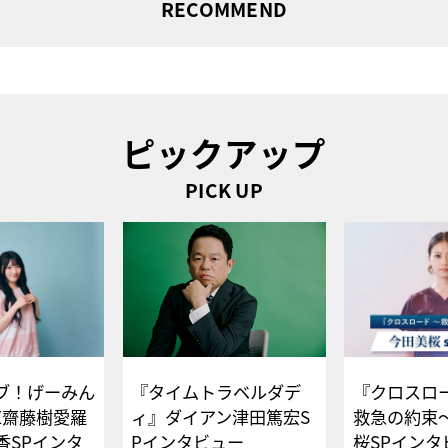
RECOMMEND
ピックアップ
PICK UP
ブ！げーみん
『タイムトラベルダデ
『クロスロー
E齋藤樹愛羅
ィ』ダイアン津田篤宏S
救急の約束
香SPインタ
Pインタビュー
桜SPイ