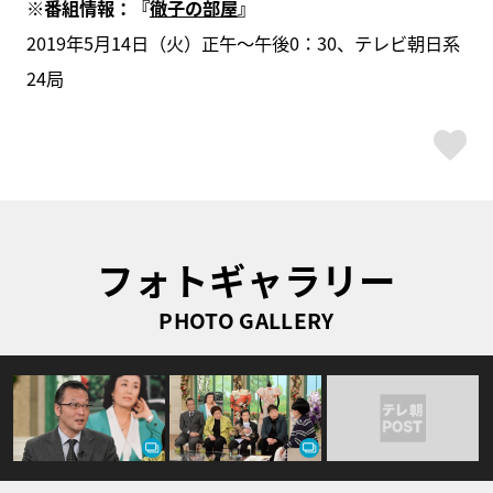
※番組情報：『
徹子の部屋
』
2019年5月14日（火）正午～午後0：30、テレビ朝日系
24局
ス
フォトギャラリー
PHOTO GALLERY