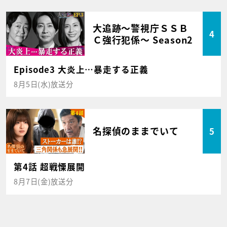
大追跡～警視庁ＳＳＢ
4
Ｃ強行犯係～ Season2
Episode3 大炎上…暴走する正義
8月5日(水)放送分
名探偵のままでいて
5
第4話 超戦慄展開
8月7日(金)放送分