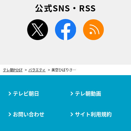
公式SNS・RSS
twitter
facebook
rss
テレ朝POST
バラエティ
美空ひばりさんの家政婦3人、現在も“ひばり御殿”で生活。没後30年で語る真実
テレビ朝日
テレ朝動画
お問い合わせ
サイト利用規約