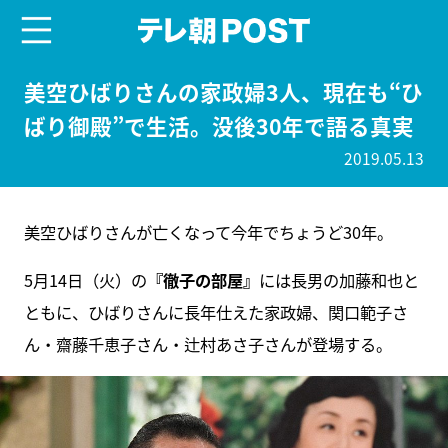
menu
テレ朝POST
美空ひばりさんの家政婦3人、現在も“ひ
ばり御殿”で生活。没後30年で語る真実
2019.05.13
美空ひばりさんが亡くなって今年でちょうど30年。
5月14日（火）の
『徹子の部屋』
には長男の加藤和也と
ともに、ひばりさんに長年仕えた家政婦、関口範子さ
ん・齋藤千恵子さん・辻村あさ子さんが登場する。