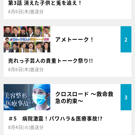
第3話 消えた子供と兎を追え！
8月6日(木)放送分
アメトーーク！
2
売れっ子芸人の貴重トーーク祭り!!
8月6日(木)放送分
クロスロード ～救命救
3
急の約束～
＃5 病院激震！パワハラ＆医療事故!?
8月4日(火)放送分