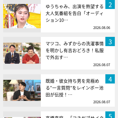
2
ゆうちゃみ、出演を熱望する
大人気番組を告白「オーディ
ション10…
2026.08.06
3
マツコ、みずからの洗濯事情
を明かし有吉おどろき！私服
で外出す…
2026.08.07
4
既婚・彼女持ち男を見極め
る“一言質問”をレインボー池
田が伝授！…
2026.08.07
5
高橋真麻、「コネだブサイク