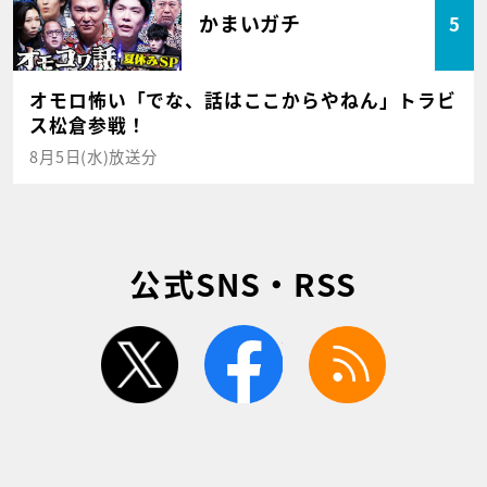
かまいガチ
5
オモロ怖い「でな、話はここからやねん」トラビ
ス松倉参戦！
8月5日(水)放送分
公式SNS・RSS
twitter
facebook
rss