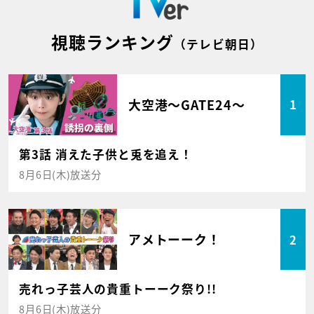
視聴ランキング
（テレビ朝日）
大空港～GATE24～
1
第3話 消えた子供と兎を追え！
8月6日(木)放送分
アメトーーク！
2
売れっ子芸人の貴重トーーク祭り!!
8月6日(木)放送分