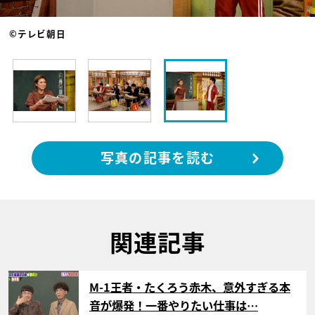
©テレビ朝日
写真の記事を読む
関連記事
サムネイル
M-1王者・たくろう赤木、意外すぎる本
音が爆発！一番やりたい仕事は…