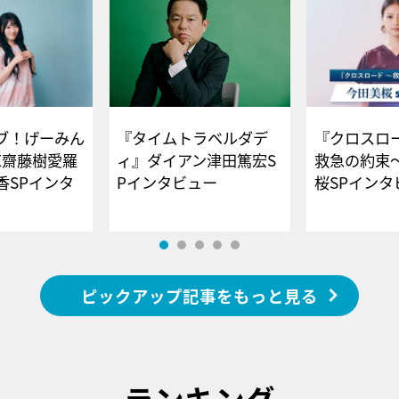
ブ！げーみん
『タイムトラベルダデ
『クロスロー
E齋藤樹愛羅
ィ』ダイアン津田篤宏S
救急の約束
香SPインタ
Pインタビュー
桜SPイ
ピックアップ記事をもっと見る
ランキング