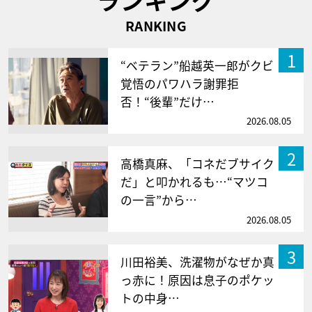
RANKING
1
“ベテラン”船越英一郎がクビ
覚悟のパワハラ謝罪拒
否！“後輩”だけ…
2026.08.05
2
高橋真麻、「コネだブサイク
だ」と叩かれるも…“マツコ
の一言”から…
2026.08.05
3
川田裕美、洗濯物がなぜか真
っ赤に！原因は息子のポケッ
トの中身…