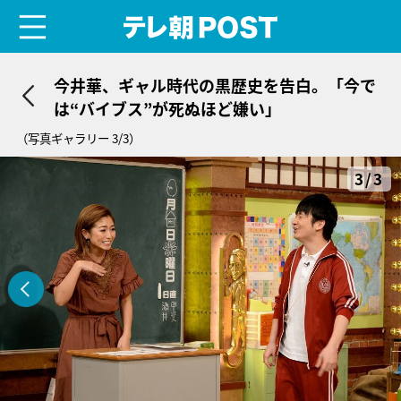
menu
テレ朝POST
今井華、ギャル時代の黒歴史を告白。「今で
は“バイブス”が死ぬほど嫌い」
（写真ギャラリー 3/3）
3/3