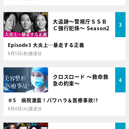
大追跡～警視庁ＳＳＢ
3
Ｃ強行犯係～ Season2
Episode3 大炎上…暴走する正義
8月5日(水)放送分
クロスロード ～救命救
4
急の約束～
＃5 病院激震！パワハラ＆医療事故!?
8月4日(火)放送分