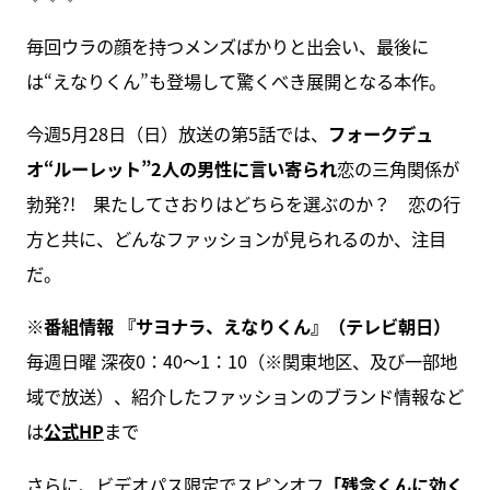
毎回ウラの顔を持つメンズばかりと出会い、最後に
は“えなりくん”も登場して驚くべき展開となる本作。
今週5月28日（日）放送の第5話では、
フォークデュ
オ“ルーレット”2人の男性に言い寄られ
恋の三角関係が
勃発?! 果たしてさおりはどちらを選ぶのか？ 恋の行
方と共に、どんなファッションが見られるのか、注目
だ。
※番組情報 『サヨナラ、えなりくん』（テレビ朝日）
毎週日曜 深夜0：40～1：10（※関東地区、及び一部地
域で放送）、紹介したファッションのブランド情報など
は
公式HP
まで
さらに、ビデオパス限定でスピンオフ
「残念くんに効く