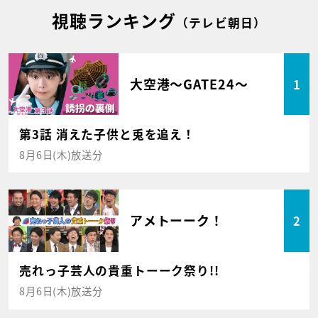
視聴ランキング
（テレビ朝日）
大空港～GATE24～
1
第3話 消えた子供と兎を追え！
8月6日(木)放送分
アメトーーク！
2
売れっ子芸人の貴重トーーク祭り!!
8月6日(木)放送分