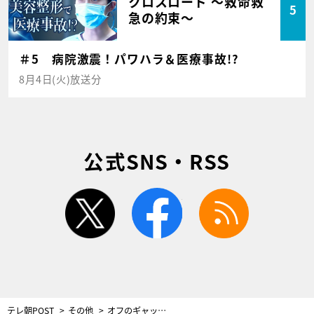
クロスロード ～救命救
5
急の約束～
＃5 病院激震！パワハラ＆医療事故!?
8月4日(火)放送分
公式SNS・RSS
twitter
facebook
rss
テレ朝POST
その他
オフのギャップが素敵すぎ！まゆゆのドラマ劇中“デキる＆モテる女”コーデ