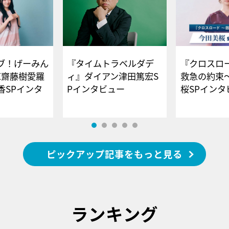
ブ！げーみん
『タイムトラベルダデ
『クロスロー
E齋藤樹愛羅
ィ』ダイアン津田篤宏S
救急の約束
香SPインタ
Pインタビュー
桜SPイ
ピックアップ記事をもっと見る
ランキング