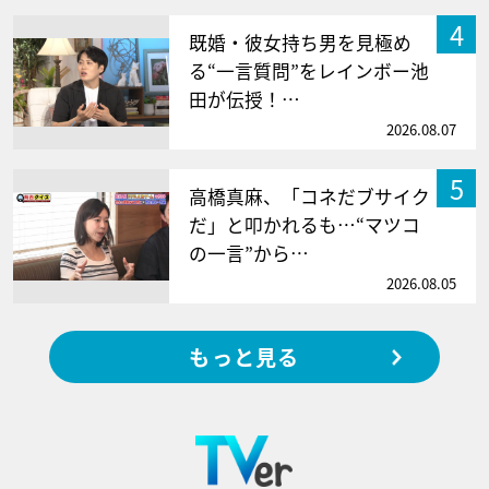
4
既婚・彼女持ち男を見極め
る“一言質問”をレインボー池
田が伝授！…
2026.08.07
5
高橋真麻、「コネだブサイク
だ」と叩かれるも…“マツコ
の一言”から…
2026.08.05
もっと見る