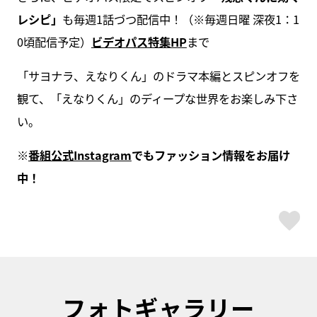
レシピ」
も毎週1話づつ配信中！（※毎週日曜 深夜1：1
0頃配信予定）
ビデオパス特集HP
まで
「サヨナラ、えなりくん」のドラマ本編とスピンオフを
観て、「えなりくん」のディープな世界をお楽しみ下さ
い。
※
番組公式Instagram
でもファッション情報をお届け
中！
ス
フォトギャラリー