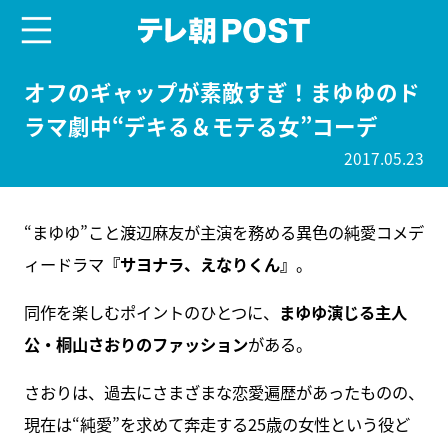
menu
テレ朝POST
オフのギャップが素敵すぎ！まゆゆのド
ラマ劇中“デキる＆モテる女”コーデ
2017.05.23
“まゆゆ”こと渡辺麻友が主演を務める異色の純愛コメデ
ィードラマ
『サヨナラ、えなりくん』
。
同作を楽しむポイントのひとつに、
まゆゆ演じる主人
公・桐山さおりのファッション
がある。
さおりは、過去にさまざまな恋愛遍歴があったものの、
現在は“純愛”を求めて奔走する25歳の女性という役ど