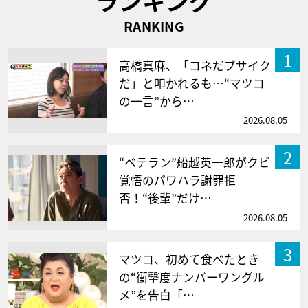
ランキング
RANKING
1
高橋真麻、「コネだブサイク
だ」と叩かれるも…“マツコ
の一言”から…
2026.08.05
2
“ベテラン”船越英一郎がクビ
覚悟のパワハラ謝罪拒
否！“後輩”だけ…
2026.08.05
3
マツコ、初めて食べたとき
の“衝撃度ナンバーワングル
メ”を告白「…