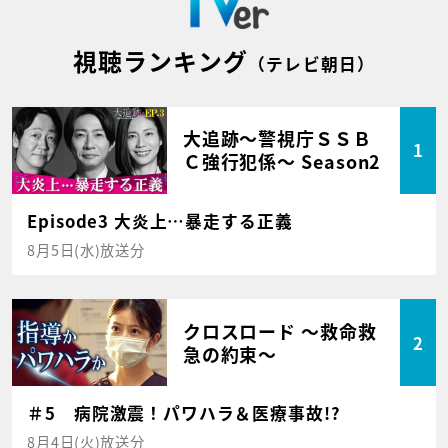
視聴ランキング
（テレビ朝日）
大追跡～警視庁ＳＳＢ
1
Ｃ強行犯係～ Season2
Episode3 大炎上…暴走する正義
8月5日(水)放送分
クロスロード ～救命救
2
急の約束～
＃5 病院激震！パワハラ＆医療事故!?
8月4日(火)放送分