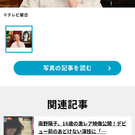
©テレビ朝日
写真の記事を読む
関連記事
サムネイル
南野陽子、16歳の激レア映像公開！デビ
ュー前のあどけない演技に「…