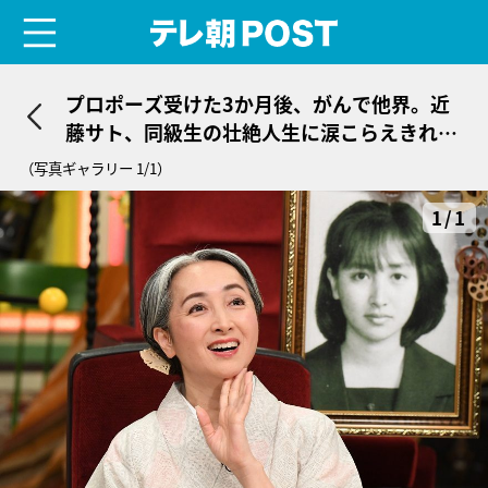
menu
テレ朝POST
プロポーズ受けた3か月後、がんで他界。近
藤サト、同級生の壮絶人生に涙こらえきれ
ず…
（写真ギャラリー 1/1）
1/1