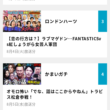
ロンドンハーツ
3
【恋の行方は？】ラブマゲドン…FANTASTICSv
s紅しょうがら女芸人軍団
8月4日(火)放送分
かまいガチ
4
オモロ怖い「でな、話はここからやねん」トラビ
ス松倉参戦！
8月5日(水)放送分