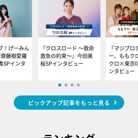
ブ！げーみん
『クロスロード ～救命
『マジプロ
E齋藤樹愛羅
救急の約束～』今田美
ー、ももク
香SPインタ
桜SPインタビュー
クロ×東京0
ンタビュー
ピックアップ記事をもっと見る