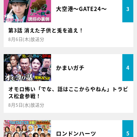
大空港～GATE24～
3
第3話 消えた子供と兎を追え！
8月6日(木)放送分
かまいガチ
4
オモロ怖い「でな、話はここからやねん」トラビ
ス松倉参戦！
8月5日(水)放送分
ロンドンハーツ
5