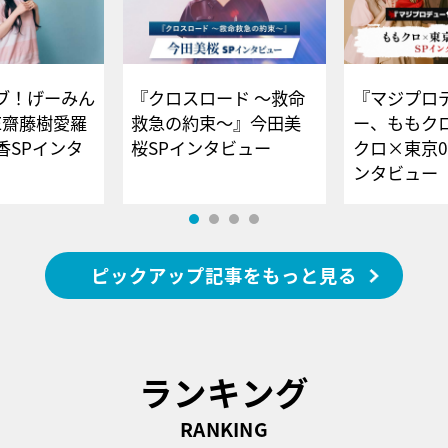
ブ！げーみん
『クロスロード ～救命
『マジプロ
E齋藤樹愛羅
救急の約束～』今田美
ー、ももク
香SPインタ
桜SPインタビュー
クロ×東京0
ンタビュー
ピックアップ記事をもっと見る
ランキング
RANKING