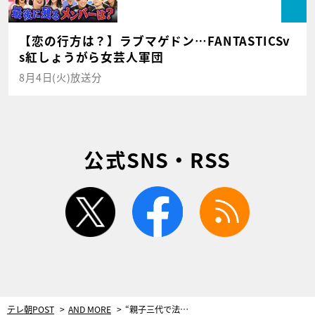
【恋の行方は？】ラブマゲドン…FANTASTICSv
s紅しょうがら女芸人軍団
8月4日(火)放送分
公式SNS・RSS
twitter
facebook
rss
テレ朝POST
AND MORE
“親子三代で法曹界”のはずが…伊丹十三監督作の常連俳優・高橋長英が、役者の道選んだ理由