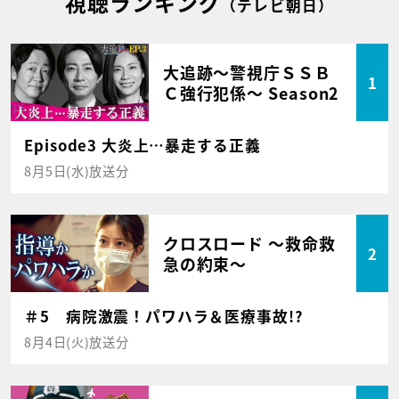
視聴ランキング
（テレビ朝日）
大追跡～警視庁ＳＳＢ
1
Ｃ強行犯係～ Season2
Episode3 大炎上…暴走する正義
8月5日(水)放送分
クロスロード ～救命救
2
急の約束～
＃5 病院激震！パワハラ＆医療事故!?
8月4日(火)放送分