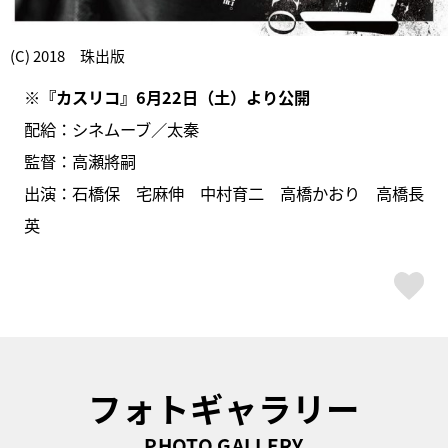
(C) 2018 珠出版
※『カスリコ』6月22日（土）より公開
配給：シネムーブ／太秦
監督：高瀬將嗣
出演：石橋保 宅麻伸 中村育二 高橋かおり 高橋長
英
ス
フォトギャラリー
PHOTO GALLERY