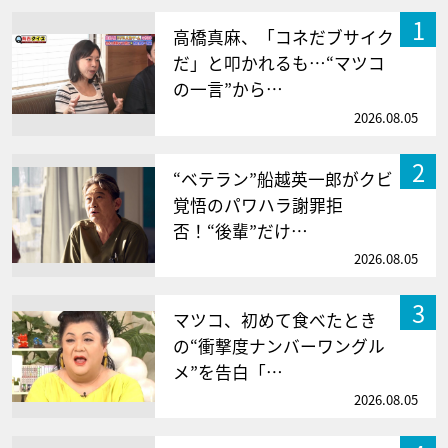
1
高橋真麻、「コネだブサイク
だ」と叩かれるも…“マツコ
の一言”から…
2026.08.05
2
“ベテラン”船越英一郎がクビ
覚悟のパワハラ謝罪拒
否！“後輩”だけ…
2026.08.05
3
マツコ、初めて食べたとき
の“衝撃度ナンバーワングル
メ”を告白「…
2026.08.05