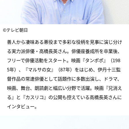
©テレビ朝日
善人から凄味ある悪役まで多彩な役柄を見事に演じ分け
る実力派俳優・高橋長英さん。俳優座養成所を卒業後、
フリーで俳優活動をスタート。映画『タンポポ』（198
5年）、『マルサの女』（87年）をはじめ、伊丹十三監
督作品の常連俳優として話題作に多数出演し、ドラマ、
映画、舞台、朗読劇と幅広い分野で活躍。映画『兄消え
る』と『カスリコ』の公開も控えている高橋長英さんに
インタビュー。