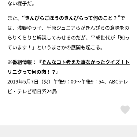
ない様子だ。
また、
“きんぴらごぼうのきんぴらって何のこと？”
で
は、浅野ゆう子、千原ジュニアらがきんぴらの意味をの
らりくらりと解説してみせるのだが、平成世代が「知っ
ています！」というまさかの展開も起こる。
※番組情報：『
そんなコト考えた事なかったクイズ！ト
リニクって何の肉！？
』
2019年5月7日（火）午後9：00～午後9：54、ABCテレ
ビ・テレビ朝日系24局
ス