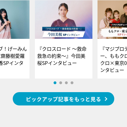
ブ！げーみん
『クロスロード ～救命
『マジプロ
E齋藤樹愛羅
救急の約束～』今田美
ー、ももク
香SPインタ
桜SPインタビュー
クロ×東京0
ンタビュー
ピックアップ記事をもっと見る