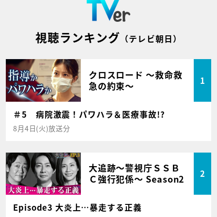
視聴ランキング
（テレビ朝日）
クロスロード ～救命救
1
急の約束～
＃5 病院激震！パワハラ＆医療事故!?
8月4日(火)放送分
大追跡～警視庁ＳＳＢ
2
Ｃ強行犯係～ Season2
Episode3 大炎上…暴走する正義