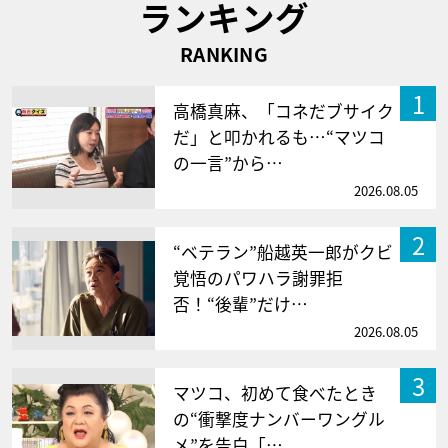
ランキング
RANKING
1
高橋真麻、「コネだブサイク
だ」と叩かれるも…“マツコ
の一言”から…
2026.08.05
2
“ベテラン”船越英一郎がクビ
覚悟のパワハラ謝罪拒
否！“後輩”だけ…
2026.08.05
3
マツコ、初めて食べたとき
の“衝撃度ナンバーワングル
メ”を告白「…