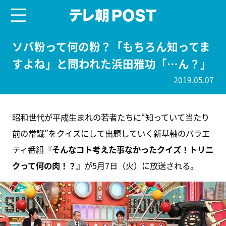
menu
テレ朝POST
ソバ粉って何の粉？「もちろん知ってま
すよね」と問われた浜田雅功「…ん？」
2019.05.07
昭和世代が平成生まれの若者たちに“知っていて当たり
前の常識”をクイズにして出題していく新基軸のバラエ
ティ番組
『そんなコト考えた事なかったクイズ！トリニ
クって何の肉！？』
が5月7日（火）に放送される。