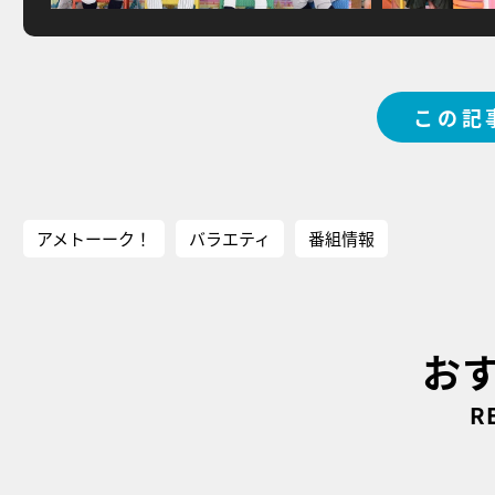
この記
アメトーーク！
バラエティ
番組情報
お
R