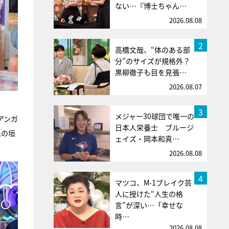
ない…『博士ちゃん…
2026.08.08
2
高橋文哉、“体のある部
分”のサイズが規格外？
黒柳徹子も目を見張…
2026.08.07
3
メジャー30球団で唯一の
アンガ
日本人栄養士 ブルージ
ムの垣
ェイズ・岡本和真…
2026.08.08
4
マツコ、M-1ブレイク芸
人に授けた“人生の格
言”が深い…「幸せな
時…
2026.08.08