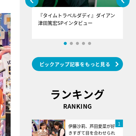
ぐ』＝LOV
『タイムトラベルダディ』ダイアン
『
香SPインタ
津田篤宏SPインタビュー
～
ピックアップ記事をもっと見る
ランキング
RANKING
1
伊藤沙莉、芦田愛菜が好
きすぎて目を合わせられ