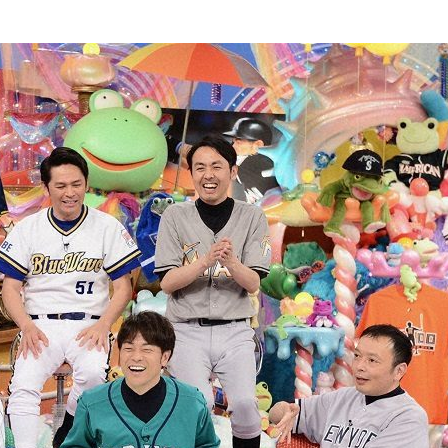
『アイ＝ラブ！げーみん
E齋藤樹愛羅＆佐々木舞
ビュー