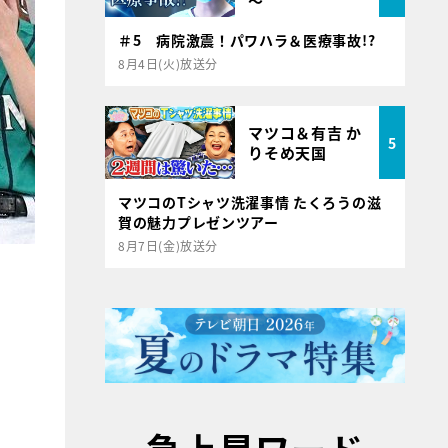
～
＃5 病院激震！パワハラ＆医療事故!?
8月4日(火)放送分
マツコ＆有吉 か
5
りそめ天国
マツコのTシャツ洗濯事情 たくろうの滋
賀の魅力プレゼンツアー
8月7日(金)放送分