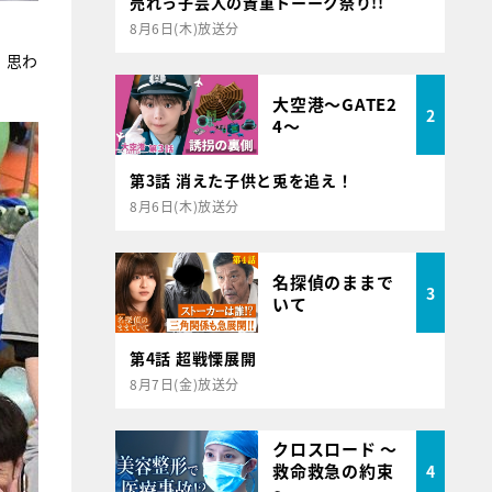
売れっ子芸人の貴重トーーク祭り!!
8月6日(木)放送分
、思わ
大空港～GATE2
2
4～
第3話 消えた子供と兎を追え！
8月6日(木)放送分
名探偵のままで
3
いて
第4話 超戦慄展開
8月7日(金)放送分
クロスロード ～
救命救急の約束
4