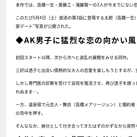
本作では、高橋一生・斎藤工・滝藤賢一の3人が今までにない
このたび5月4日（土）放送の第3話に登場する太郎（高橋一生
家デート”写真が公開された。
◆AK男子に猛烈な恋の向かい風
初回スタート以降、次から次へと波乱の展開をみせる同作。
三好は透子と出会い情熱的な大人の恋愛を楽しもうとするが、
しかし専門医の診察を受けて自信を復活させ、再び透子を誘っ
れぬまま…。
一方、温泉宿で元恋人・舞衣（高橋メアリージュン）と婚約者
の背中を押す。
そんななか、妹分として付き合ってきたはずのかずなから突然