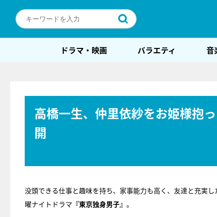
ドラマ・映画
バラエティ
音
高橋一生、仲里依紗をお姫様抱っ
開
没頭できる仕事と趣味を持ち、家事能力も高く、友達と充実し
曜ナイトドラマ
『東京独身男子』
。