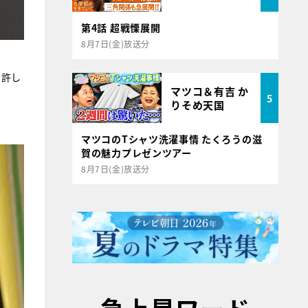
第4話 超戦慄展開
8月7日(金)放送分
を許し
マツコ＆有吉 か
5
りそめ天国
マツコのTシャツ洗濯事情 たくろうの滋
賀の魅力プレゼンツアー
8月7日(金)放送分