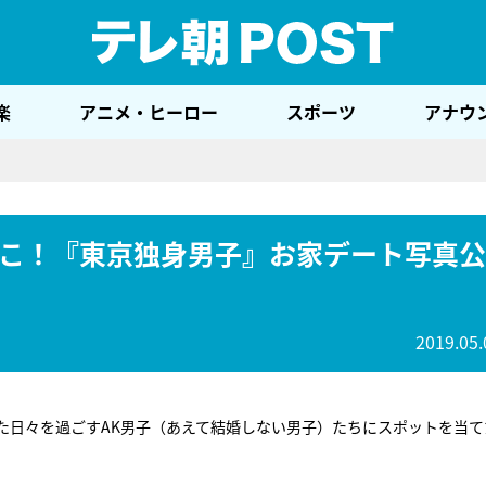
テレ
楽
アニメ・ヒーロー
スポーツ
アナウ
こ！『東京独身男子』お家デート写真公
2019.05.
た日々を過ごすAK男子（あえて結婚しない男子）たちにスポットを当て