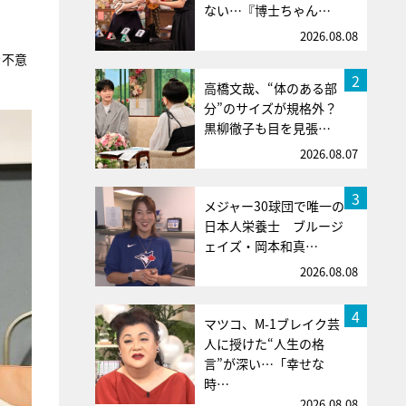
ない…『博士ちゃん…
2026.08.08
を不意
2
高橋文哉、“体のある部
分”のサイズが規格外？
黒柳徹子も目を見張…
2026.08.07
3
メジャー30球団で唯一の
日本人栄養士 ブルージ
ェイズ・岡本和真…
2026.08.08
4
マツコ、M-1ブレイク芸
人に授けた“人生の格
言”が深い…「幸せな
時…
2026.08.08