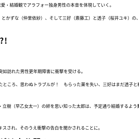
恋愛・結婚観でアラフォー独身男性の本音を体現していく。
『アイ＝ラブ！げーみん
）とかずな（仲里依紗）、そして三好（斎藤工）と透子（桜井ユキ）の、
E齋藤樹愛羅＆佐々木舞
ビュー
?!
突如訪れた男性更年期障害に衝撃を受ける。
たところ、思わぬトラブルが！ もらった薬を失い、三好はまだ透子と
・立樹（早乙女太一）の絆を思い知った太郎は、予定通り結婚するよう
キスされ、そのうえ衝撃の告白を聞かされることに。