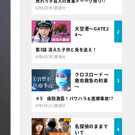
売れっ子芸人の貴重トーーク祭り!!
8月6日(木)放送分
大空港～GATE2
2
4～
第3話 消えた子供と兎を追え！
8月6日(木)放送分
クロスロード ～
救命救急の約束
3
～
＃5 病院激震！パワハラ＆医療事故!?
8月4日(火)放送分
名探偵のままで
4
いて