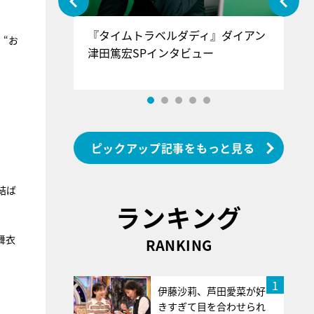
ぐ』＝LOV
『タイムトラベルダディ』ダイアン
『
“お
香SPインタ
津田篤宏SPインタビュー
～
ピックアップ記事をもっと見る
結ば
ランキング
舞衣
RANKING
1
伊藤沙莉、芦田愛菜が好
きすぎて目を合わせられ