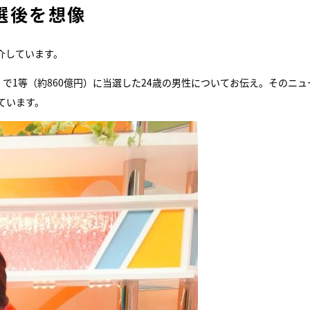
選後を想像
『アイ＝ラブ！げーみん
E齋藤樹愛羅＆佐々木舞
介しています。
ビュー
で1等（約860億円）に当選した24歳の男性についてお伝え。そのニュ
ています。