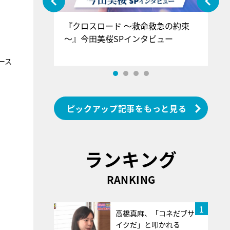
ぐ』＝LOV
『クロスロード ～救命救急の約束
『
香SPインタ
～』今田美桜SPインタビュー
ロ
ン
ース
ピックアップ記事をもっと見る
ランキング
RANKING
1
高橋真麻、「コネだブサ
イクだ」と叩かれる