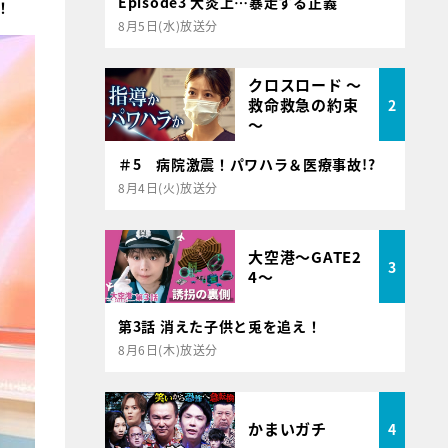
Episode3 大炎上…暴走する正義
！
8月5日(水)放送分
クロスロード ～
救命救急の約束
2
～
＃5 病院激震！パワハラ＆医療事故!?
8月4日(火)放送分
大空港～GATE2
3
4～
第3話 消えた子供と兎を追え！
8月6日(木)放送分
かまいガチ
4