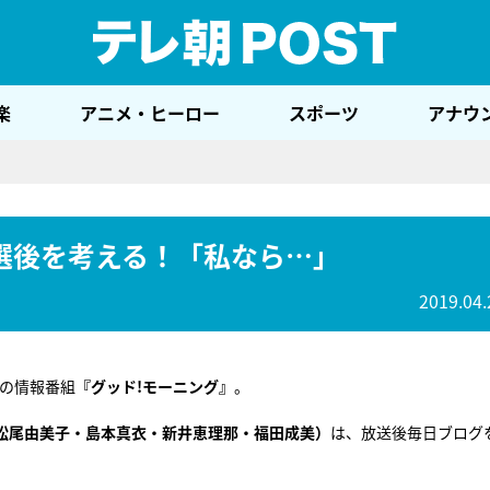
テレ
楽
アニメ・ヒーロー
スポーツ
アナウ
選後を考える！「私なら…」
2019.04.
朝の情報番組
『グッド!モーニング』
。
（松尾由美子・島本真衣・新井恵理那・福田成美）
は、放送後毎日ブログ