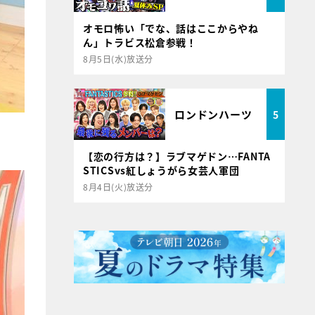
オモロ怖い「でな、話はここからやね
ん」トラビス松倉参戦！
8月5日(水)放送分
ロンドンハーツ
5
【恋の行方は？】ラブマゲドン…FANTA
STICSvs紅しょうがら女芸人軍団
8月4日(火)放送分