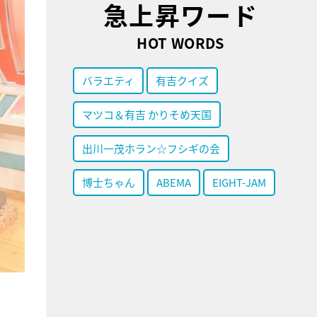
急上昇ワード
HOT WORDS
バラエティ
有吉クイズ
マツコ＆有吉 かりそめ天国
出川一茂ホラン☆フシギの会
博士ちゃん
ABEMA
EIGHT-JAM