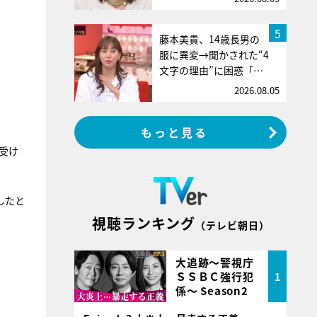
5
藤本美貴、14歳長男の
服に異変→聞かされた“4
文字の理由”に困惑「…
2026.08.05
もっと見る
受け
したと
視聴ランキング
（テレビ朝日）
大追跡～警視庁
ＳＳＢＣ強行犯
1
係～ Season2