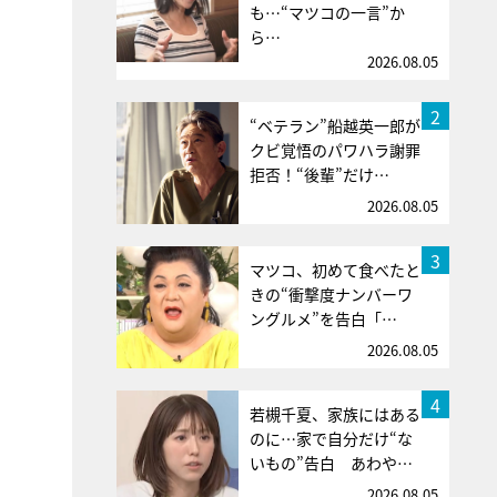
も…“マツコの一言”か
ら…
2026.08.05
2
“ベテラン”船越英一郎が
クビ覚悟のパワハラ謝罪
拒否！“後輩”だけ…
2026.08.05
3
マツコ、初めて食べたと
きの“衝撃度ナンバーワ
ングルメ”を告白「…
2026.08.05
4
若槻千夏、家族にはある
のに…家で自分だけ“な
いもの”告白 あわや…
2026.08.05