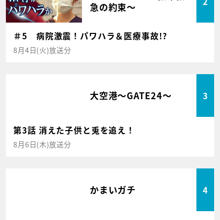
2
急の約束～
＃5 病院激震！パワハラ＆医療事故!?
8月4日(火)放送分
大空港～GATE24～
3
第3話 消えた子供と兎を追え！
8月6日(木)放送分
かまいガチ
4