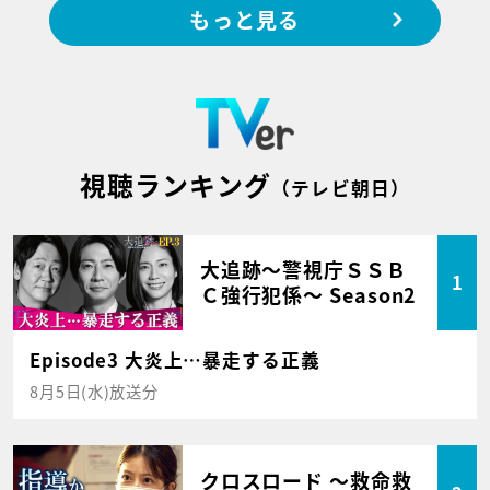
もっと見る
視聴ランキング
（テレビ朝日）
大追跡～警視庁ＳＳＢ
1
Ｃ強行犯係～ Season2
Episode3 大炎上…暴走する正義
8月5日(水)放送分
クロスロード ～救命救