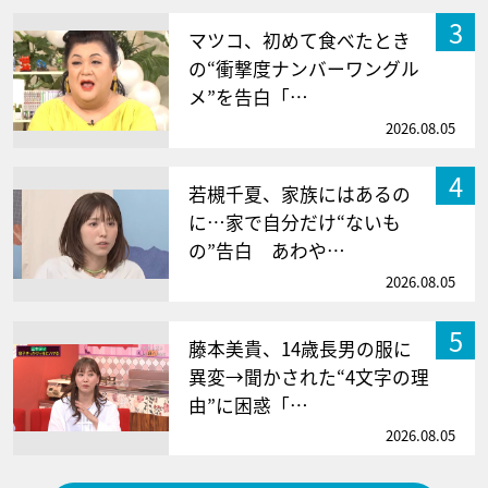
3
マツコ、初めて食べたとき
の“衝撃度ナンバーワングル
メ”を告白「…
2026.08.05
4
若槻千夏、家族にはあるの
に…家で自分だけ“ないも
の”告白 あわや…
2026.08.05
5
藤本美貴、14歳長男の服に
異変→聞かされた“4文字の理
由”に困惑「…
2026.08.05