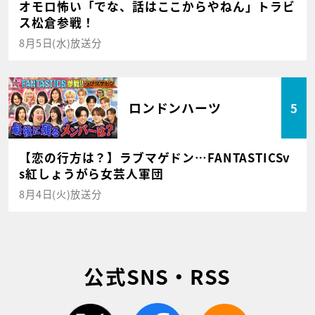
オモロ怖い「でな、話はここからやねん」トラビ
ス松倉参戦！
8月5日(水)放送分
ロンドンハーツ
5
【恋の行方は？】ラブマゲドン…FANTASTICSv
s紅しょうがら女芸人軍団
8月4日(火)放送分
公式SNS・RSS
twitter
facebook
rss