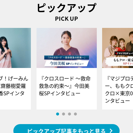
ピックアップ
PICK UP
ブ！げーみん
『クロスロード ～救命
『マジプロ
E齋藤樹愛羅
救急の約束～』今田美
ー、ももク
香SPインタ
桜SPインタビュー
クロ×東京0
ンタビュー
ピックアップ記事をもっと見る