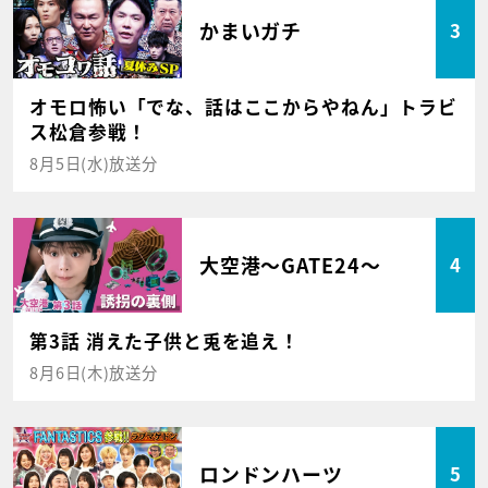
かまいガチ
3
オモロ怖い「でな、話はここからやねん」トラビ
ス松倉参戦！
8月5日(水)放送分
大空港～GATE24～
4
第3話 消えた子供と兎を追え！
8月6日(木)放送分
ロンドンハーツ
5