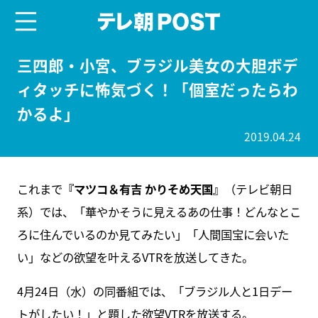
menu
テレ朝POST
三四郎・小宮、ブラジル美女の大胆ボデ
ィタッチに怖気づく！「個室だったらわ
かるよ」
2019.04.24
これまで
『マツコ＆有吉 かりそめ天国』
（テレビ朝日
系）では、「華やかそうに見えるあの仕事！どんなとこ
ろに住んでいるのか見てみたい」「人間国宝に会いた
い」などの欲望を叶えるVTRを放送してきた。
4月24日（水）の同番組では、「ブラジル人と1日デー
トがしたい！」と題した欲望VTRを放送する。