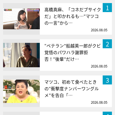
1
高橋真麻、「コネだブサイク
だ」と叩かれるも…“マツコ
の一言”から…
2026.08.05
2
“ベテラン”船越英一郎がクビ
覚悟のパワハラ謝罪拒
否！“後輩”だけ…
2026.08.05
3
マツコ、初めて食べたとき
の“衝撃度ナンバーワングル
メ”を告白「…
2026.08.05