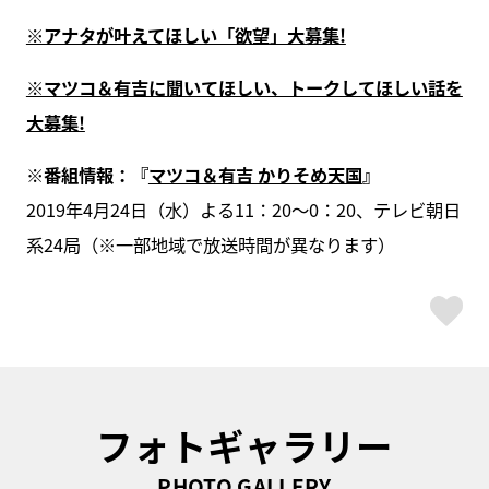
※アナタが叶えてほしい「欲望」大募集!
※マツコ＆有吉に聞いてほしい、トークしてほしい話を
大募集!
※番組情報：『
マツコ＆有吉 かりそめ天国
』
2019年4月24日（水）よる11：20〜0：20、テレビ朝日
系24局（※一部地域で放送時間が異なります）
ス
フォトギャラリー
PHOTO GALLERY