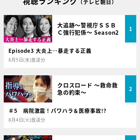
視聴ランキング
（テレビ朝日）
大追跡～警視庁ＳＳＢ
1
Ｃ強行犯係～ Season2
Episode3 大炎上…暴走する正義
8月5日(水)放送分
クロスロード ～救命救
2
急の約束～
＃5 病院激震！パワハラ＆医療事故!?
8月4日(火)放送分