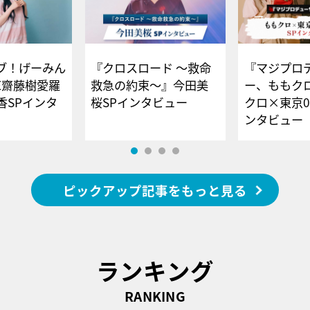
ブ！げーみん
『クロスロード ～救命
『マジプロ
E齋藤樹愛羅
救急の約束～』今田美
ー、ももク
香SPインタ
桜SPインタビュー
クロ×東京0
ンタビュー
ピックアップ記事をもっと見る
ランキング
RANKING