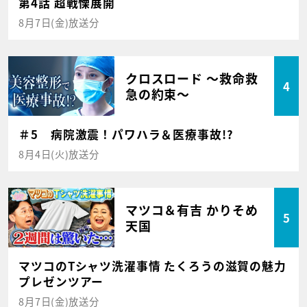
第4話 超戦慄展開
8月7日(金)放送分
クロスロード ～救命救
4
急の約束～
＃5 病院激震！パワハラ＆医療事故!?
8月4日(火)放送分
マツコ＆有吉 かりそめ
5
天国
マツコのTシャツ洗濯事情 たくろうの滋賀の魅力
プレゼンツアー
8月7日(金)放送分