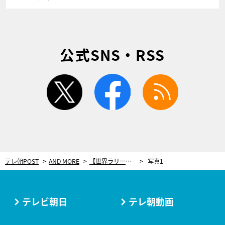
公式SNS・RSS
twitter
facebook
rss
テレ朝POST
AND MORE
【世界ラリー（WRC）】SS7でトラブル続出、トヨタも… 第6戦ラリー・ポルトガル デイ2結果
写真1
テレビ朝日
テレ朝動画