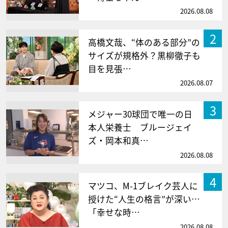
2026.08.08
2
高橋文哉、“体のある部分”の
サイズが規格外？黒柳徹子も
目を見張…
2026.08.07
3
メジャー30球団で唯一の日
本人栄養士 ブルージェイ
ズ・岡本和真…
2026.08.08
4
マツコ、M-1ブレイク芸人に
授けた“人生の格言”が深い…
「幸せな時…
2026.08.08