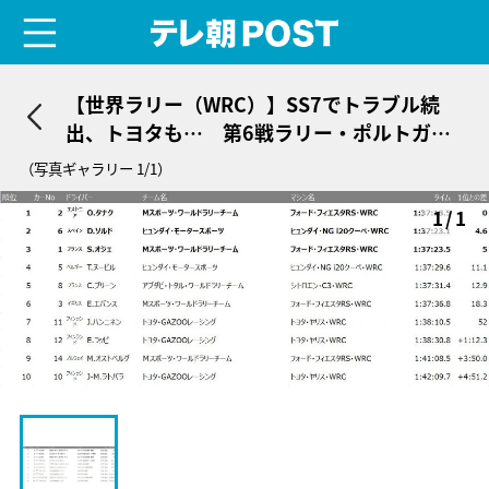
menu
テレ朝POST
【世界ラリー（WRC）】SS7でトラブル続
出、トヨタも… 第6戦ラリー・ポルトガル
デイ2結果
（写真ギャラリー 1/1）
1/1