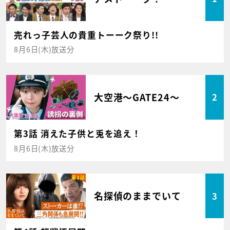
売れっ子芸人の貴重トーーク祭り!!
8月6日(木)放送分
大空港～GATE24～
2
第3話 消えた子供と兎を追え！
8月6日(木)放送分
名探偵のままでいて
3