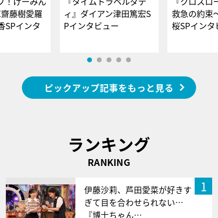
ブ！げーみん
『タイムトラベルダデ
『クロスロー
E齋藤樹愛羅
ィ』ダイアン津田篤宏S
救急の約束
香SPインタ
Pインタビュー
桜SPイ
ピックアップ記事をもっと見る
ランキング
RANKING
1
伊藤沙莉、芦田愛菜が好きす
ぎて目を合わせられない…
『博士ちゃん…