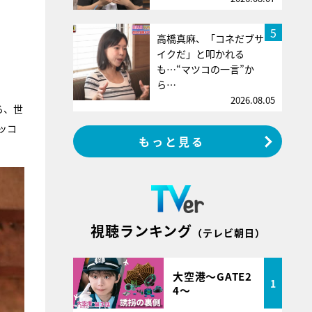
5
高橋真麻、「コネだブサ
イクだ」と叩かれる
も…“マツコの一言”か
ら…
2026.08.05
る、世
ッコ
もっと見る
視聴ランキング
（テレビ朝日）
大空港～GATE2
1
4～