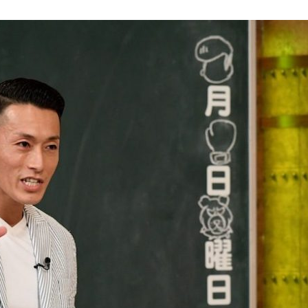
『アイ＝ラブ！げーみん
E齋藤樹愛羅＆佐々木舞
ビュー