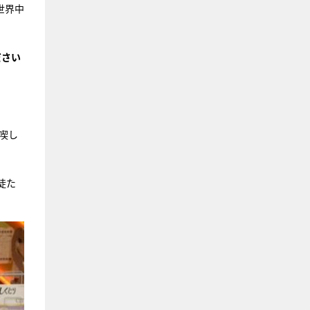
世界中
ださい
を喫し
徒た