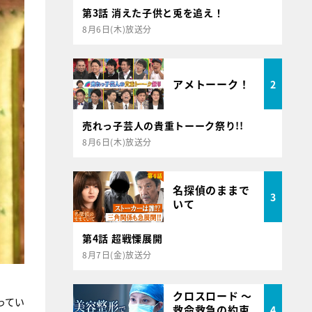
第3話 消えた子供と兎を追え！
8月6日(木)放送分
アメトーーク！
2
売れっ子芸人の貴重トーーク祭り!!
8月6日(木)放送分
名探偵のままで
3
いて
第4話 超戦慄展開
8月7日(金)放送分
クロスロード ～
ってい
救命救急の約束
4