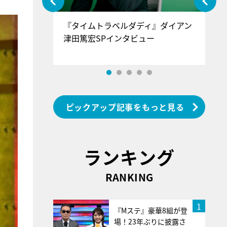
ぐ』＝LOV
『タイムトラベルダディ』ダイアン
『
香SPインタ
津田篤宏SPインタビュー
～
ピックアップ記事をもっと見る
ランキング
RANKING
1
『Mステ』豪華8組が登
場！23年ぶりに披露さ