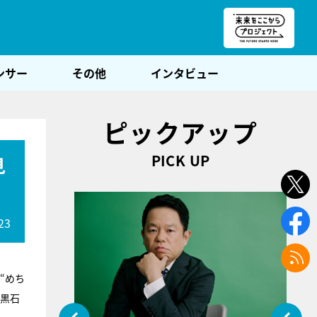
朝POST
ンサー
その他
インタビュー
ピックアップ
PICK UP
見
23
“めち
た黒石