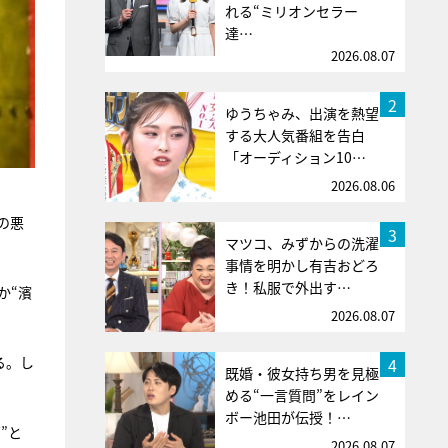
れる“ミリオンセラー
達…
2026.08.07
2
ゆうちゃみ、出演を熱望
する大人気番組を告白
「オーディション10…
2026.08.06
の悪
3
マツコ、みずからの洗濯
事情を明かし有吉おどろ
き！私服で外出す…
か“濱
2026.08.07
る。し
4
既婚・彼女持ち男を見極
める“一言質問”をレイン
ボー池田が伝授！…
”と
2026.08.07