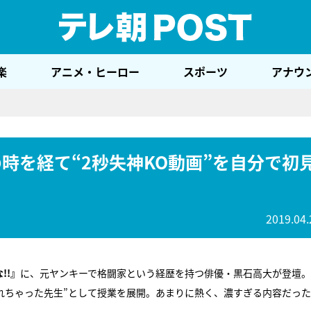
テレ
楽
アニメ・ヒーロー
スポーツ
アナウ
時を経て“2秒失神KO動画”を自分で初
2019.04.
!!』
に、元ヤンキーで格闘家という経歴を持つ俳優・黒石高大が登壇。
れちゃった先生”として授業を展開。あまりに熱く、濃すぎる内容だっ