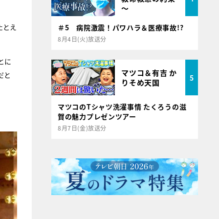
～
たとえ
＃5 病院激震！パワハラ＆医療事故!?
8月4日(火)放送分
とに
マツコ＆有吉 か
だと
5
りそめ天国
マツコのTシャツ洗濯事情 たくろうの滋
賀の魅力プレゼンツアー
8月7日(金)放送分