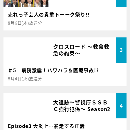
売れっ子芸人の貴重トーーク祭り!!
8月6日(木)放送分
クロスロード ～救命救
3
急の約束～
＃5 病院激震！パワハラ＆医療事故!?
8月4日(火)放送分
大追跡～警視庁ＳＳＢ
4
Ｃ強行犯係～ Season2
Episode3 大炎上…暴走する正義