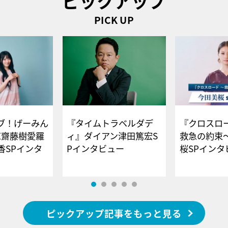
ピックアップ
PICK UP
ブ！げーみん
『タイムトラベルダデ
『クロスロー
E齋藤樹愛羅
ィ』ダイアン津田篤宏S
救急の約束
香SPインタ
Pインタビュー
桜SPイ
ピックアップ記事をもっと見る