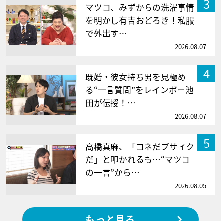
3
マツコ、みずからの洗濯事情
を明かし有吉おどろき！私服
で外出す…
2026.08.07
4
既婚・彼女持ち男を見極め
る“一言質問”をレインボー池
田が伝授！…
2026.08.07
5
高橋真麻、「コネだブサイク
だ」と叩かれるも…“マツコ
の一言”から…
2026.08.05
もっと見る