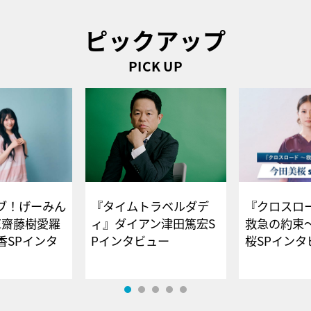
ピックアップ
PICK UP
ブ！げーみん
『タイムトラベルダデ
『クロスロー
E齋藤樹愛羅
ィ』ダイアン津田篤宏S
救急の約束
香SPインタ
Pインタビュー
桜SPイ