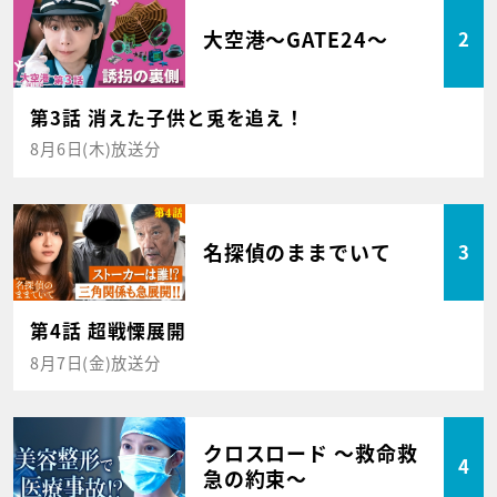
大空港～GATE24～
2
第3話 消えた子供と兎を追え！
8月6日(木)放送分
名探偵のままでいて
3
第4話 超戦慄展開
8月7日(金)放送分
クロスロード ～救命救
4
急の約束～