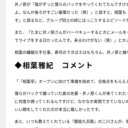
井ノ原が「嵐がずっと僕らのバックをやってくれてたんですけど
よ。なんか後ろがすごい豪華だった（笑）」と話すと、相葉も
す」と語るなど、グループ同士の絆にほっこりするエピソード
また、「たまに井ノ原さんがバーベキューするときにメールを
でライブをする日だったんです。来るわけがない（笑）」とか
相葉の繊細な手仕事、寿司のできばえはもちろん、井ノ原と繰
◆相葉雅紀 コメント
「『相葉亭』オープンに向けて準備を始めて、合格点をもらえ
僕らがバックで踊っていた直の先輩・井ノ原くんが来てくれた
に何度か誘ってくれるんですけど、なかなか実現できていない
いい顔をしてくれたのが本当に嬉しかったです。
あと、いつも教えてくれている『銀座久兵衛』の二川さんが、