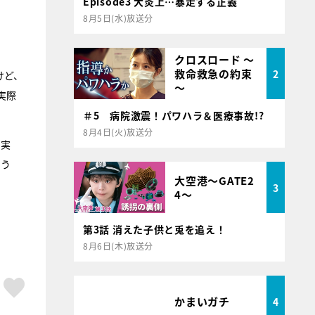
Episode3 大炎上…暴走する正義
8月5日(水)放送分
クロスロード ～
救命救急の約束
2
けど、
～
実際
＃5 病院激震！パワハラ＆医療事故!?
8月4日(火)放送分
。実
のう
大空港～GATE2
3
4～
第3話 消えた子供と兎を追え！
8月6日(木)放送分
ア
はてブ
スキボタン
かまいガチ
4