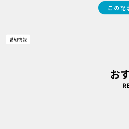
この記
番組情報
お
R