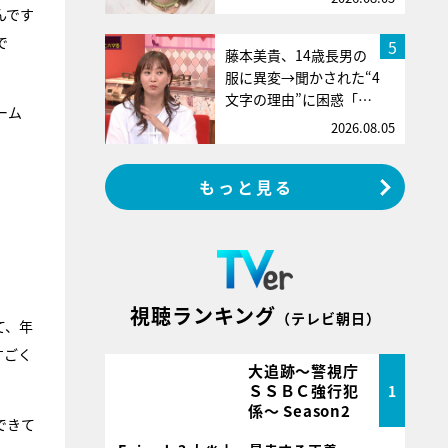
んです
で
5
藤本美貴、14歳長男の
服に異変→聞かされた“4
文字の理由”に困惑「…
ーム
2026.08.05
もっと見る
視聴ランキング
（テレビ朝日）
て、年
すごく
大追跡～警視庁
ＳＳＢＣ強行犯
1
係～ Season2
できて