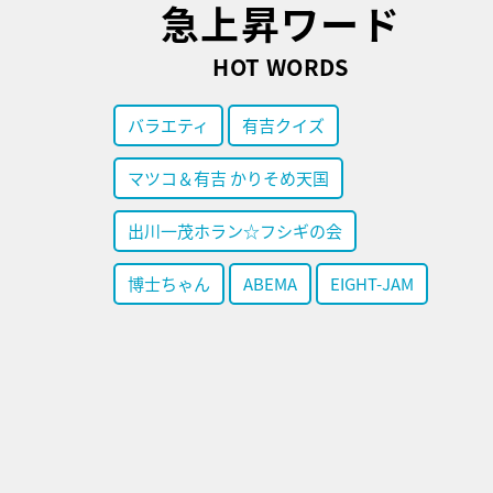
急上昇ワード
HOT WORDS
バラエティ
有吉クイズ
マツコ＆有吉 かりそめ天国
出川一茂ホラン☆フシギの会
博士ちゃん
ABEMA
EIGHT-JAM