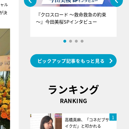
シャル
が決
ぐ』＝LOV
『クロスロード ～救命救急の約束
『
香SPインタ
～』今田美桜SPインタビュー
ロ
ン
ピックアップ記事をもっと見る
ランキング
RANKING
1
高橋真麻、「コネだブサ
イクだ」と叩かれる