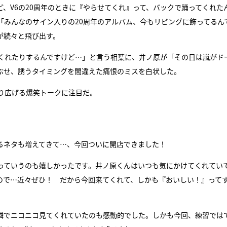
、V6の20周年のときに『やらせてくれ』って、バックで踊ってくれた
「みんなのサイン入りの20周年のアルバム、今もリビングに飾ってるん
が続々と飛び出す。
くれたりするんですけど…」と言う相葉に、井ノ原が「その日は嵐がド
ぶせ、誘うタイミングを間違えた痛恨のミスを白状した。
り広げる爆笑トークに注目だ。
るネタも増えてきて…、今回ついに開店できました！
っていうのも嬉しかったです。井ノ原くんはいつも気にかけてくれてい
ので…近々ぜひ！ だから今回来てくれて、しかも『おいしい！』って
隣でニコニコ見てくれていたのも感動的でした。しかも今回、練習では