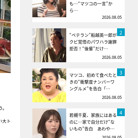
も…“マツコの一言”か
ら…
2026.08.05
2
“ベテラン”船越英一郎が
クビ覚悟のパワハラ謝罪
拒否！“後輩”だけ…
2026.08.05
3
マツコ、初めて食べたと
きの“衝撃度ナンバーワ
ングルメ”を告白「…
2026.08.05
う。
4
若槻千夏、家族にはある
い大ト
のに…家で自分だけ“な
いもの”告白 あわや…
2026.08.05