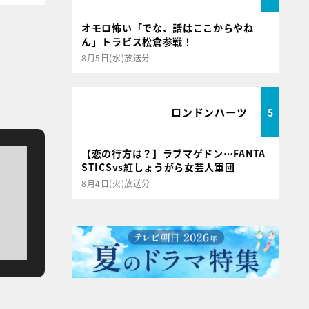
オモロ怖い「でな、話はここからやね
ん」トラビス松倉参戦！
8月5日(水)放送分
ロンドンハーツ
5
【恋の行方は？】ラブマゲドン…FANTA
STICSvs紅しょうがら女芸人軍団
8月4日(火)放送分