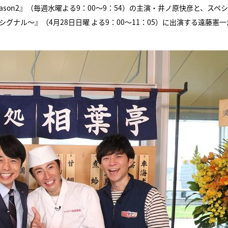
ason2』（毎週水曜よる9：00～9：54）の主演・井ノ原快彦と、スペ
ナル～』（4月28日日曜 よる9：00～11：05）に出演する遠藤憲一
『アイ＝ラブ！げーみん
E齋藤樹愛羅＆佐々木舞
ビュー