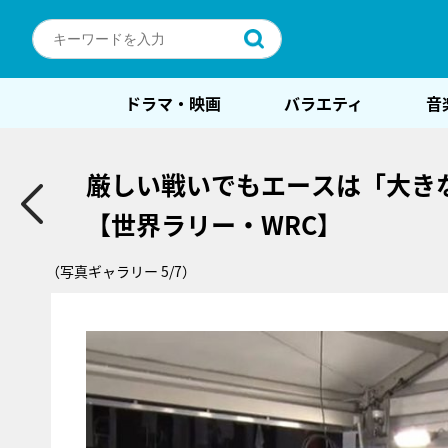
ドラマ・映画
バラエティ
音
厳しい戦いでもエースは「大き
【世界ラリー・WRC】
（写真ギャラリー 5/7）