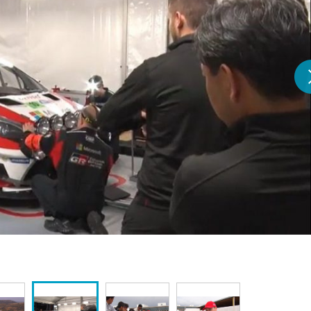
『アイ＝ラブ！げーみん
E齋藤樹愛羅＆佐々木舞
ビュー