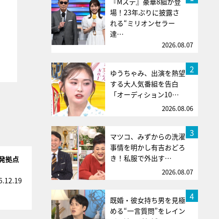
『Mステ』豪華8組が登
場！23年ぶりに披露さ
れる“ミリオンセラー
達…
2026.08.07
2
ゆうちゃみ、出演を熱望
する大人気番組を告白
「オーディション10…
2026.08.06
3
マツコ、みずからの洗濯
事情を明かし有吉おどろ
き！私服で外出す…
開発拠点
2026.08.07
6.12.19
4
既婚・彼女持ち男を見極
める“一言質問”をレイン