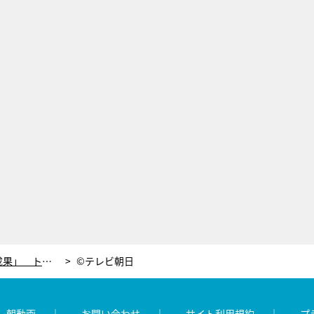
厳しい戦いでもエースは「大きな成果」 トヨタ、ラリー・メキシコでの戦い【世界ラリー・WRC】
©テレビ朝日
レ朝動画
お問い合わせ
サイト利用規約
プ