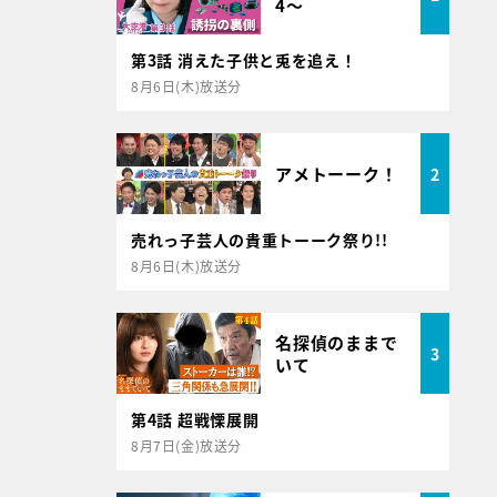
4～
第3話 消えた子供と兎を追え！
8月6日(木)放送分
アメトーーク！
2
売れっ子芸人の貴重トーーク祭り!!
8月6日(木)放送分
名探偵のままで
3
いて
第4話 超戦慄展開
8月7日(金)放送分