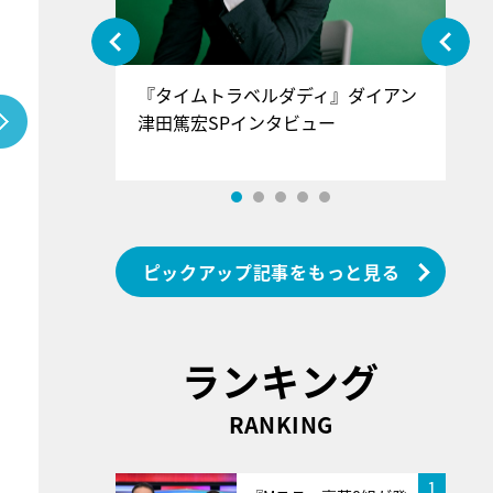
ぐ』＝LOV
『タイムトラベルダディ』ダイアン
『
香SPインタ
津田篤宏SPインタビュー
～
ピックアップ記事をもっと見る
ランキング
RANKING
1