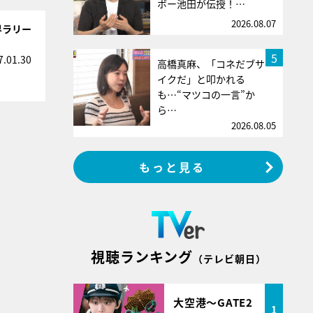
ボー池田が伝授！…
2026.08.07
界ラリー
5
7.01.30
高橋真麻、「コネだブサ
イクだ」と叩かれる
も…“マツコの一言”か
ら…
2026.08.05
もっと見る
視聴ランキング
（テレビ朝日）
大空港～GATE2
1