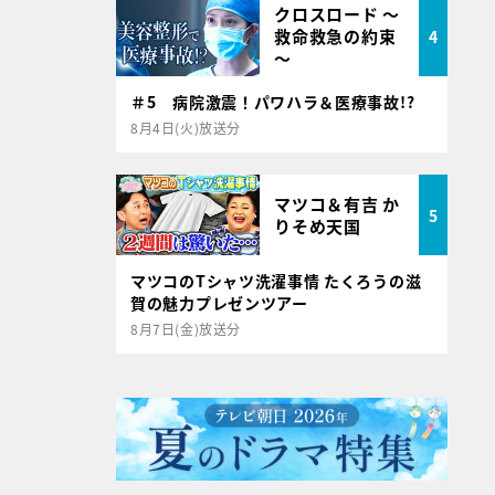
クロスロード ～
救命救急の約束
4
～
＃5 病院激震！パワハラ＆医療事故!?
8月4日(火)放送分
マツコ＆有吉 か
5
りそめ天国
マツコのTシャツ洗濯事情 たくろうの滋
賀の魅力プレゼンツアー
8月7日(金)放送分