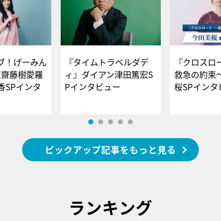
ブ！げーみん
『タイムトラベルダデ
『クロスロー
E齋藤樹愛羅
ィ』ダイアン津田篤宏S
救急の約束
香SPインタ
Pインタビュー
桜SPイ
ピックアップ記事をもっと見る
ランキング