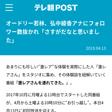
menu
テレ朝POST
オードリー若林、弘中綾香アナにフォロ
ワー数抜かれ「さすがだなと思いまし
た」
2019.04.13
あまりにも珍しい“激レア”な体験を実際にした人「激レ
アさん」をスタジオに集め、その体験談を紐解いていく
番組
『激レアさんを連れてきた。』
。
2017年10月に月曜よる11時台でスタートした同番組
が、4月から土曜よる10時10分に“お引っ越し”。本日4
月13日に初回放送を迎える。