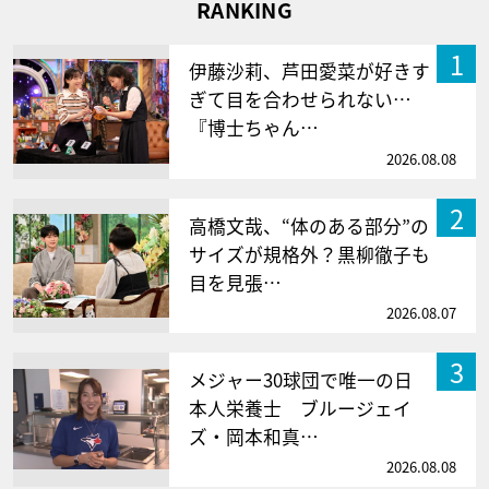
RANKING
1
伊藤沙莉、芦田愛菜が好きす
ぎて目を合わせられない…
『博士ちゃん…
2026.08.08
2
高橋文哉、“体のある部分”の
サイズが規格外？黒柳徹子も
目を見張…
2026.08.07
3
メジャー30球団で唯一の日
本人栄養士 ブルージェイ
ズ・岡本和真…
2026.08.08