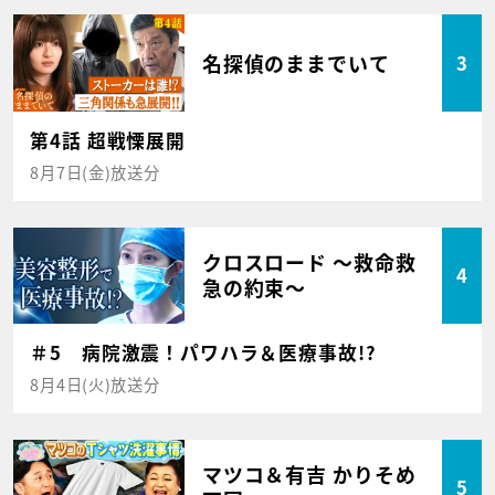
名探偵のままでいて
3
第4話 超戦慄展開
8月7日(金)放送分
クロスロード ～救命救
4
急の約束～
＃5 病院激震！パワハラ＆医療事故!?
8月4日(火)放送分
マツコ＆有吉 かりそめ
5