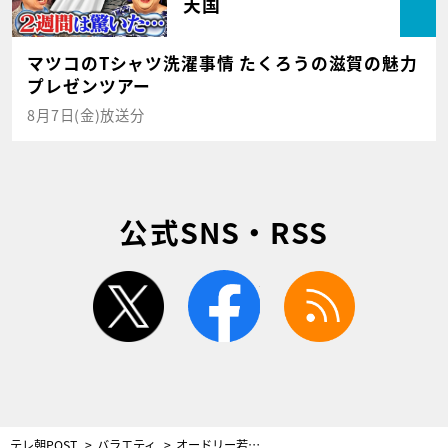
天国
マツコのTシャツ洗濯事情 たくろうの滋賀の魅力
プレゼンツアー
8月7日(金)放送分
公式SNS・RSS
twitter
facebook
rss
テレ朝POST
バラエティ
オードリー若林、弘中綾香アナにフォロワー数抜かれ「さすがだなと思いました」