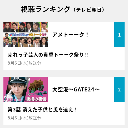
視聴ランキング
（テレビ朝日）
アメトーーク！
1
売れっ子芸人の貴重トーーク祭り!!
8月6日(木)放送分
大空港～GATE24～
2
第3話 消えた子供と兎を追え！
8月6日(木)放送分