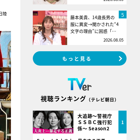
日陸
5
藤本美貴、14歳長男の
服に異変→聞かされた“4
文字の理由”に困惑「…
2026.08.05
もっと見る
視聴ランキング
（テレビ朝日）
大追跡～警視庁
ＳＳＢＣ強行犯
1
係～ Season2