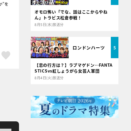
か”を
オモロ怖い「でな、話はここからやね
ん」トラビス松倉参戦！
8月5日(水)放送分
ロンドンハーツ
5
ア
はてブ
スキボタン
【恋の行方は？】ラブマゲドン…FANTA
STICSvs紅しょうがら女芸人軍団
8月4日(火)放送分