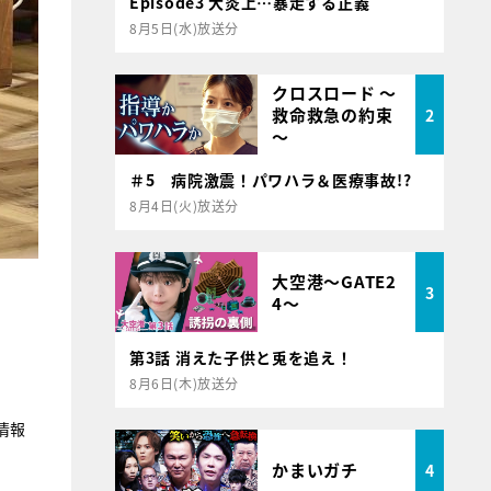
Episode3 大炎上…暴走する正義
8月5日(水)放送分
クロスロード ～
救命救急の約束
2
～
＃5 病院激震！パワハラ＆医療事故!?
8月4日(火)放送分
大空港～GATE2
3
4～
第3話 消えた子供と兎を追え！
8月6日(木)放送分
情報
かまいガチ
4