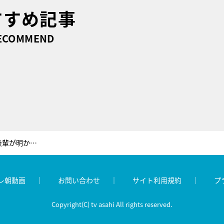
すすめ記事
ECOMMEND
ブルゾンちえみ、赤面！イケメン後輩が明かす「恥ずかしい過去」
レ朝動画
お問い合わせ
サイト利用規約
プ
Copyright(C) tv asahi All rights reserved.