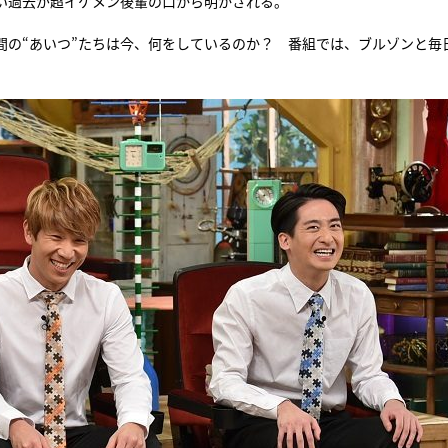
い過去が超イケメン後輩の口から明かされる。
間の“あいつ”たちは今、何をしているのか？ 番組では、ブルゾンと毎
。