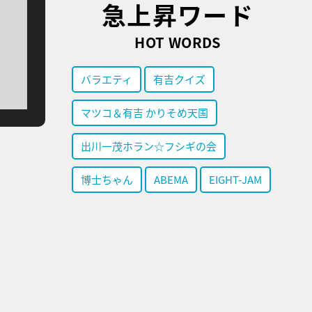
急上昇ワード
HOT WORDS
バラエティ
有吉クイズ
マツコ＆有吉 かりそめ天国
出川一茂ホラン☆フシギの会
博士ちゃん
ABEMA
EIGHT-JAM