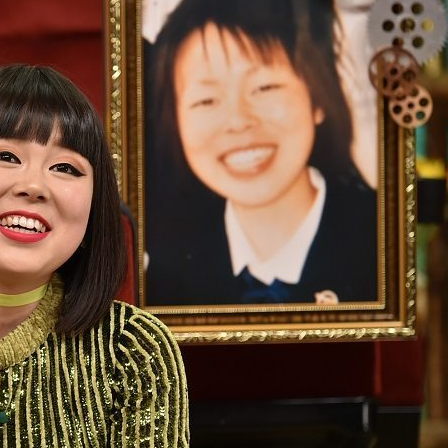
『アイ＝ラブ！げーみん
E齋藤樹愛羅＆佐々木舞
ビュー