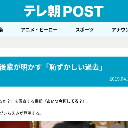
テレ
楽
アニメ・ヒーロー
スポーツ
アナウ
後輩が明かす「恥ずかしい過去」
2019.04.
るか？」を調査する番組
『あいつ今何してる？』
。
ルゾンちえみが登場する。