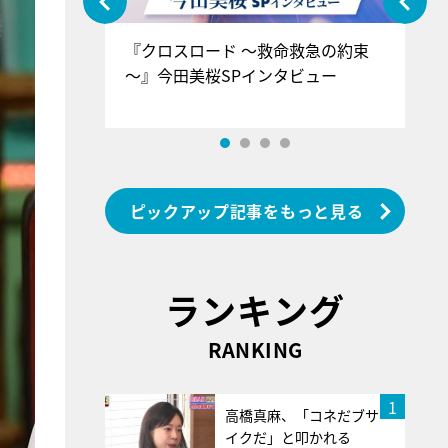
ぐ』＝LOV
『クロスロード ～救命救急の約束
『
香SPインタ
～』今田美桜SPインタビュー
ロ
ン
ピックアップ記事をもっと見る
ランキング
RANKING
1
高橋真麻、「コネだブサ
イクだ」と叩かれる