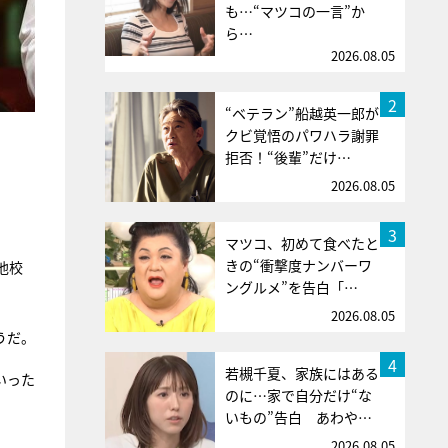
も…“マツコの一言”か
ら…
2026.08.05
2
“ベテラン”船越英一郎が
クビ覚悟のパワハラ謝罪
拒否！“後輩”だけ…
2026.08.05
3
マツコ、初めて食べたと
きの“衝撃度ナンバーワ
他校
ングルメ”を告白「…
2026.08.05
うだ。
4
若槻千夏、家族にはある
いった
のに…家で自分だけ“な
いもの”告白 あわや…
2026.08.05