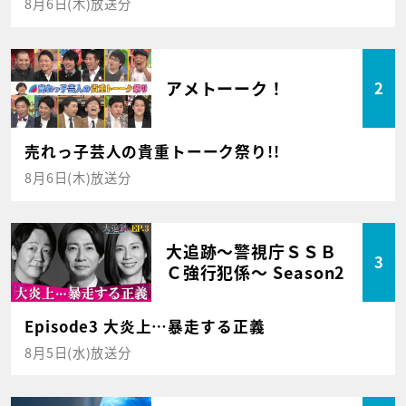
8月6日(木)放送分
アメトーーク！
2
売れっ子芸人の貴重トーーク祭り!!
8月6日(木)放送分
大追跡～警視庁ＳＳＢ
3
Ｃ強行犯係～ Season2
Episode3 大炎上…暴走する正義
8月5日(水)放送分