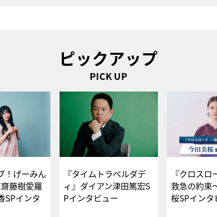
ピックアップ
PICK UP
ブ！げーみん
『タイムトラベルダデ
『クロスロー
E齋藤樹愛羅
ィ』ダイアン津田篤宏S
救急の約束
香SPインタ
Pインタビュー
桜SPイ