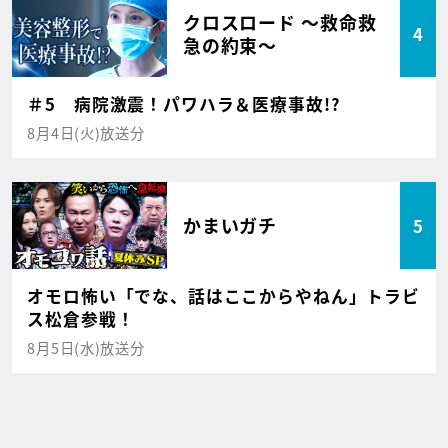
クロスロード ～救命救
4
急の約束～
＃5 病院激震！パワハラ＆医療事故!?
8月4日(火)放送分
かまいガチ
5
オモロ怖い「でな、話はここからやねん」トラビ
ス松倉参戦！
8月5日(水)放送分