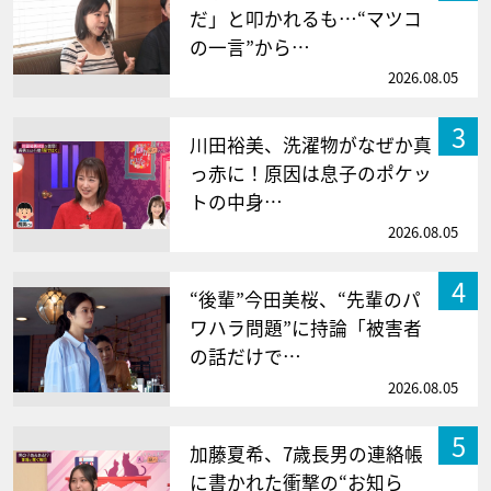
だ」と叩かれるも…“マツコ
の一言”から…
2026.08.05
3
川田裕美、洗濯物がなぜか真
っ赤に！原因は息子のポケッ
トの中身…
2026.08.05
4
“後輩”今田美桜、“先輩のパ
ワハラ問題”に持論「被害者
の話だけで…
2026.08.05
5
加藤夏希、7歳長男の連絡帳
に書かれた衝撃の“お知ら