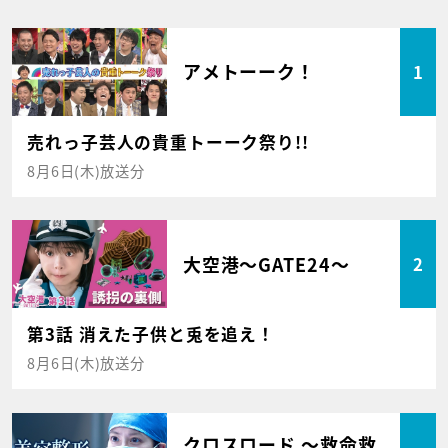
アメトーーク！
1
売れっ子芸人の貴重トーーク祭り!!
8月6日(木)放送分
大空港～GATE24～
2
第3話 消えた子供と兎を追え！
8月6日(木)放送分
クロスロード ～救命救