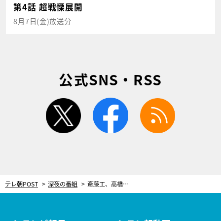
第4話 超戦慄展開
8月7日(金)放送分
公式SNS・RSS
twitter
facebook
rss
テレ朝POST
深夜の番組
斎藤工、高橋一生＆滝藤賢一に何度も「あ、抱かれたい」と思った＜東京独身男子＞