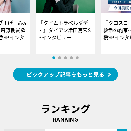
ブ！げーみん
『タイムトラベルダデ
『クロスロー
E齋藤樹愛羅
ィ』ダイアン津田篤宏S
救急の約束
香SPインタ
Pインタビュー
桜SPイ
ピックアップ記事をもっと見る
ランキング
RANKING