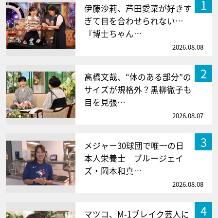
1
伊藤沙莉、芦田愛菜が好きす
ぎて目を合わせられない…
『博士ちゃん…
2026.08.08
2
高橋文哉、“体のある部分”の
サイズが規格外？黒柳徹子も
目を見張…
2026.08.07
3
メジャー30球団で唯一の日
本人栄養士 ブルージェイ
ズ・岡本和真…
2026.08.08
4
マツコ、M-1ブレイク芸人に