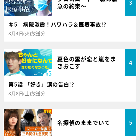
3
急の約束～
＃5 病院激震！パワハラ＆医療事故!?
8月4日(火)放送分
夏色の雲が恋と嵐をま
4
きおこす
第5話 「好き」涙の告白!?
8月8日(土)放送分
名探偵のままでいて
5