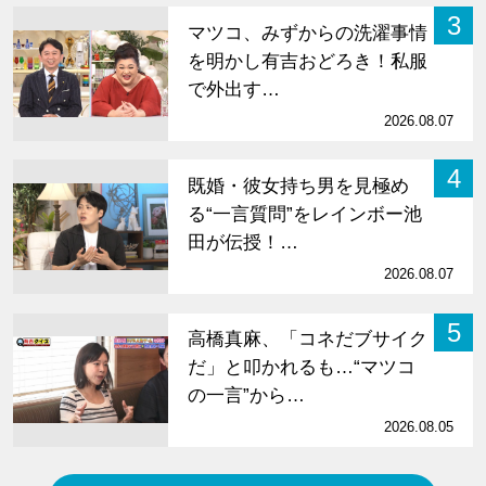
3
マツコ、みずからの洗濯事情
を明かし有吉おどろき！私服
で外出す…
2026.08.07
4
既婚・彼女持ち男を見極め
る“一言質問”をレインボー池
田が伝授！…
2026.08.07
5
高橋真麻、「コネだブサイク
だ」と叩かれるも…“マツコ
の一言”から…
2026.08.05