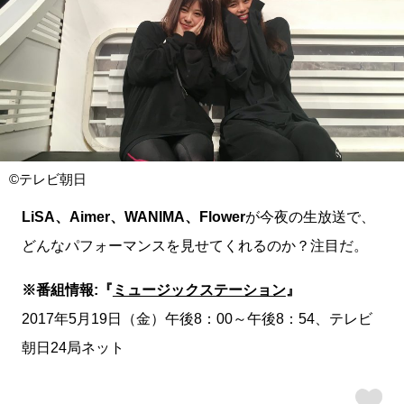
©テレビ朝日
LiSA、Aimer、WANIMA、Flower
が今夜の生放送で、
どんなパフォーマンスを見せてくれるのか？注目だ。
※番組情報:『
ミュージックステーション
』
2017年5月19日（金）午後8：00～午後8：54、テレビ
朝日24局ネット
ス