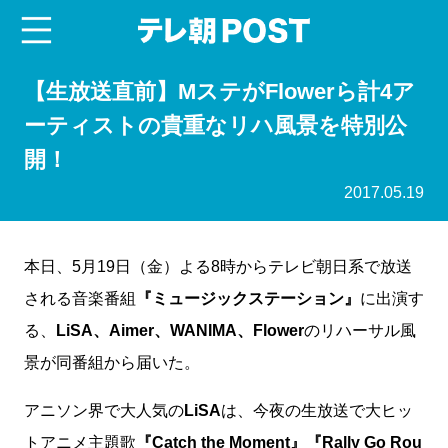
menu
テレ朝POST
【生放送直前】MステがFlowerら計4ア
ーティストの貴重なリハ風景を特別公
開！
2017.05.19
本日、5月19日（金）よる8時からテレビ朝日系で放送
される音楽番組
『ミュージックステーション』
に出演す
る、
LiSA、Aimer、WANIMA、Flower
のリハーサル風
景が同番組から届いた。
アニソン界で大人気の
LiSA
は、今夜の生放送で大ヒッ
トアニメ主題歌
『Catch the Moment』『Rally Go Rou