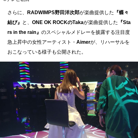
さらに、
RADWIMPS野田洋次郎
が楽曲提供した
『蝶々
結び』
と、
ONE OK ROCKのTaka
が楽曲提供した
『Sta
rs in the rain』
のスペシャルメドレーを披露する注目度
急上昇中の女性アーティスト・
Aimer
が、リハーサルを
おこなっている様子も公開された。