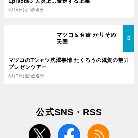
Episode3 大炎上…暴走する正義
8月5日(水)放送分
マツコ＆有吉 かりそめ
5
天国
マツコのTシャツ洗濯事情 たくろうの滋賀の魅力
プレゼンツアー
8月7日(金)放送分
公式SNS・RSS
twitter
facebook
rss