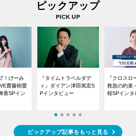
ピックアップ
PICK UP
ブ！げーみ
『タイムトラベルダデ
『クロスロ
VE齋藤樹愛
ィ』ダイアン津田篤宏S
救急の約束
舞香SPイン
Pインタビュー
桜SPイ
ピックアップ記事をもっと見る