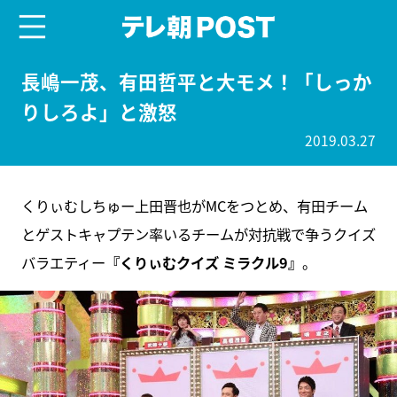
menu
テレ朝POST
長嶋一茂、有田哲平と大モメ！「しっか
りしろよ」と激怒
2019.03.27
くりぃむしちゅー上田晋也がMCをつとめ、有田チーム
とゲストキャプテン率いるチームが対抗戦で争うクイズ
バラエティー
『くりぃむクイズ ミラクル9』
。