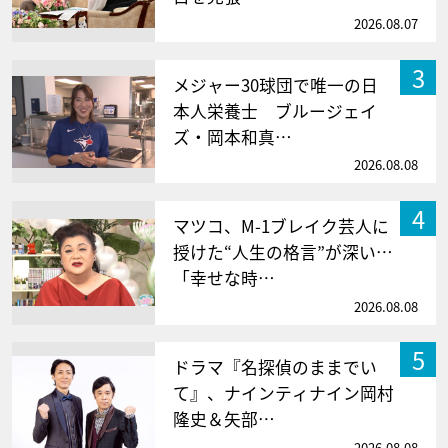
2026.08.07
3
メジャー30球団で唯一の日
本人栄養士 ブルージェイ
ズ・岡本和真…
2026.08.08
4
マツコ、M-1ブレイク芸人に
授けた“人生の格言”が深い…
「幸せな時…
2026.08.08
5
ドラマ『名探偵のままでい
て』、ナインティナイン岡村
隆史＆矢部…
2026.08.08