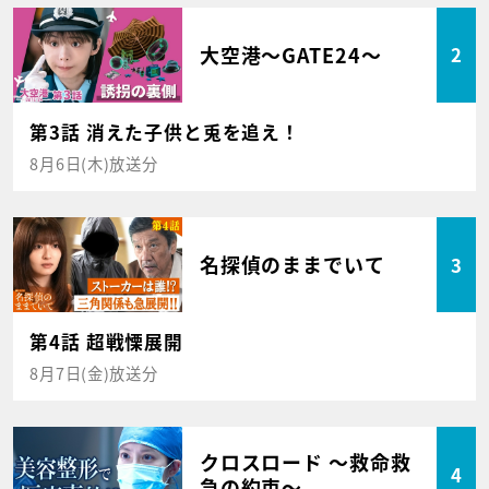
大空港～GATE24～
2
第3話 消えた子供と兎を追え！
8月6日(木)放送分
名探偵のままでいて
3
第4話 超戦慄展開
8月7日(金)放送分
クロスロード ～救命救
4
急の約束～