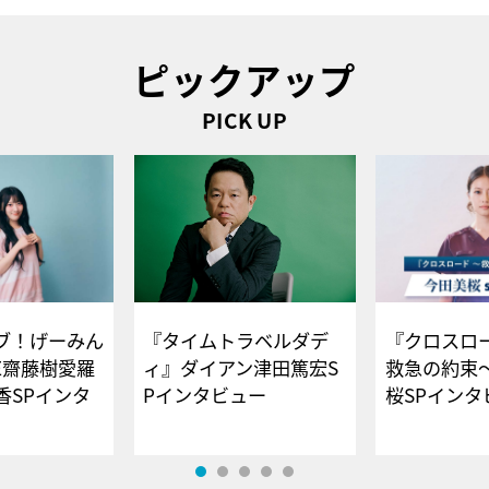
ピックアップ
PICK UP
ブ！げーみん
『タイムトラベルダデ
『クロスロー
E齋藤樹愛羅
ィ』ダイアン津田篤宏S
救急の約束
香SPインタ
Pインタビュー
桜SPイ