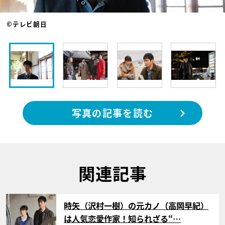
©テレビ朝日
写真の記事を読む
関連記事
サムネイル
時矢（沢村一樹）の元カノ（高岡早紀）
は人気恋愛作家！知られざる“…