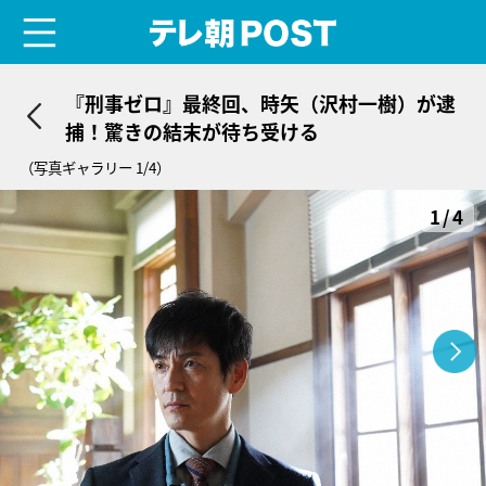
menu
テレ朝POST
『刑事ゼロ』最終回、時矢（沢村一樹）が逮
捕！驚きの結末が待ち受ける
（写真ギャラリー 1/4）
1/4