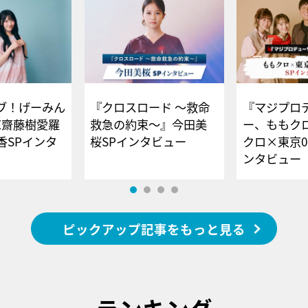
ブ！げーみん
『クロスロード ～救命
『マジプロ
E齋藤樹愛羅
救急の約束～』今田美
ー、ももク
香SPインタ
桜SPインタビュー
クロ×東京0
ンタビュー
ピックアップ記事をもっと見る