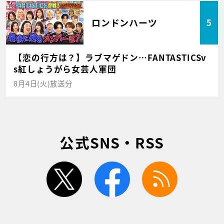
ロンドンハーツ
5
【恋の行方は？】ラブマゲドン…FANTASTICSv
s紅しょうがら女芸人軍団
8月4日(火)放送分
公式SNS・RSS
twitter
facebook
rss