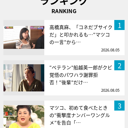
ランキング
RANKING
1
高橋真麻、「コネだブサイク
だ」と叩かれるも…“マツコ
の一言”から…
2026.08.05
2
“ベテラン”船越英一郎がクビ
覚悟のパワハラ謝罪拒
否！“後輩”だけ…
2026.08.05
3
マツコ、初めて食べたとき
の“衝撃度ナンバーワングル
メ”を告白「…