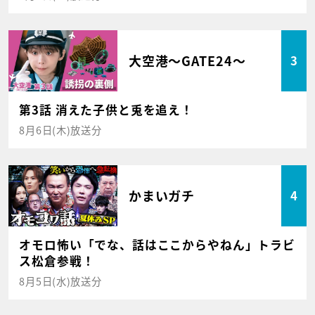
大空港～GATE24～
3
第3話 消えた子供と兎を追え！
8月6日(木)放送分
かまいガチ
4
オモロ怖い「でな、話はここからやねん」トラビ
ス松倉参戦！
8月5日(水)放送分