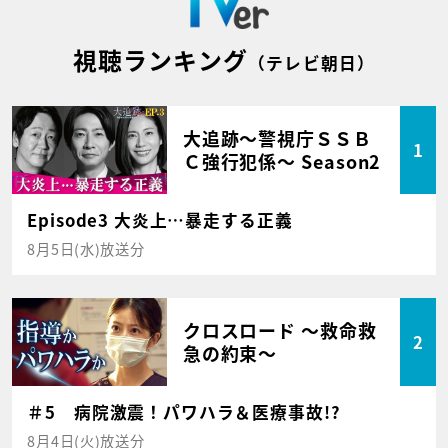
視聴ランキング
（テレビ朝日）
大追跡～警視庁ＳＳＢ
1
Ｃ強行犯係～ Season2
Episode3 大炎上…暴走する正義
8月5日(水)放送分
クロスロード ～救命救
2
急の約束～
＃5 病院激震！パワハラ＆医療事故!?
8月4日(火)放送分