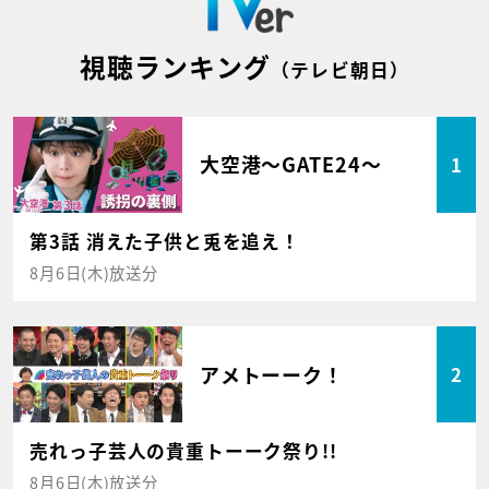
視聴ランキング
（テレビ朝日）
大空港～GATE24～
1
第3話 消えた子供と兎を追え！
8月6日(木)放送分
アメトーーク！
2
売れっ子芸人の貴重トーーク祭り!!
8月6日(木)放送分