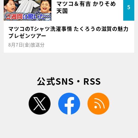
マツコ＆有吉 かりそめ
5
天国
マツコのTシャツ洗濯事情 たくろうの滋賀の魅力
プレゼンツアー
8月7日(金)放送分
公式SNS・RSS
twitter
facebook
rss