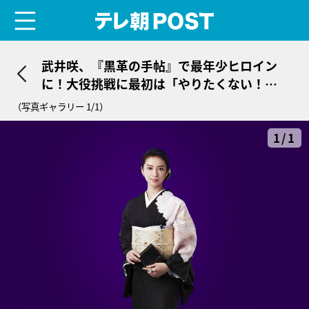
menu
テレ朝POST
武井咲、『黒革の手帖』で最年少ヒロイン
に！大役挑戦に最初は「やりたくない！
（笑）」
（写真ギャラリー 1/1）
1/1