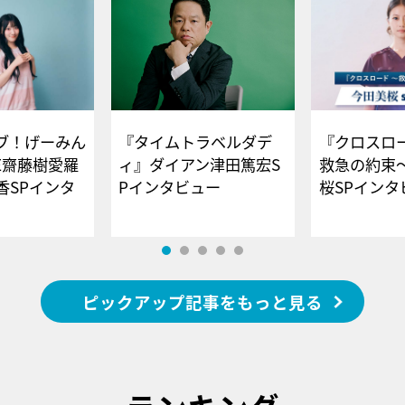
ブ！げーみん
『タイムトラベルダデ
『クロスロー
E齋藤樹愛羅
ィ』ダイアン津田篤宏S
救急の約束
香SPインタ
Pインタビュー
桜SPイ
ピックアップ記事をもっと見る