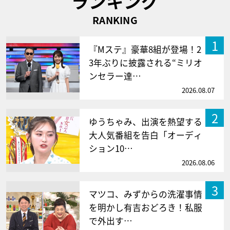
ランキング
RANKING
1
『Mステ』豪華8組が登場！2
3年ぶりに披露される“ミリオ
ンセラー達…
2026.08.07
2
ゆうちゃみ、出演を熱望する
大人気番組を告白「オーディ
ション10…
2026.08.06
3
マツコ、みずからの洗濯事情
を明かし有吉おどろき！私服
で外出す…