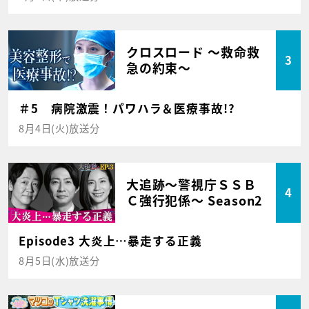
クロスロード ～救命救
3
急の約束～
＃5 病院激震！パワハラ＆医療事故!?
8月4日(火)放送分
大追跡～警視庁ＳＳＢ
4
Ｃ強行犯係～ Season2
Episode3 大炎上…暴走する正義
8月5日(水)放送分