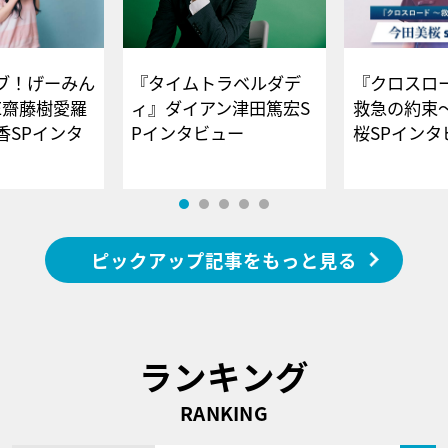
ブ！げーみん
『タイムトラベルダデ
『クロスロー
E齋藤樹愛羅
ィ』ダイアン津田篤宏S
救急の約束
香SPインタ
Pインタビュー
桜SPイ
ピックアップ記事をもっと見る
ランキング
RANKING