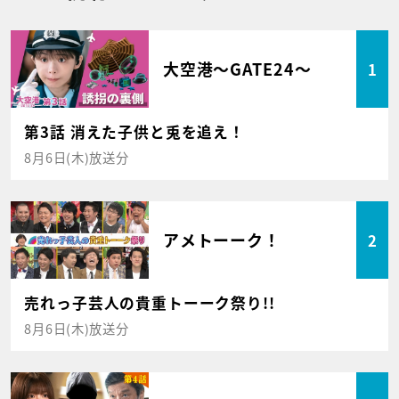
大空港～GATE24～
1
第3話 消えた子供と兎を追え！
8月6日(木)放送分
アメトーーク！
2
売れっ子芸人の貴重トーーク祭り!!
8月6日(木)放送分