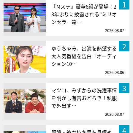
1
『Mステ』豪華8組が登場！2
3年ぶりに披露される“ミリオ
ンセラー達…
2026.08.07
2
ゆうちゃみ、出演を熱望する
大人気番組を告白「オーディ
ション10…
2026.08.06
3
マツコ、みずからの洗濯事情
を明かし有吉おどろき！私服
で外出す…
2026.08.07
4
既婚・彼女持ち男を見極め