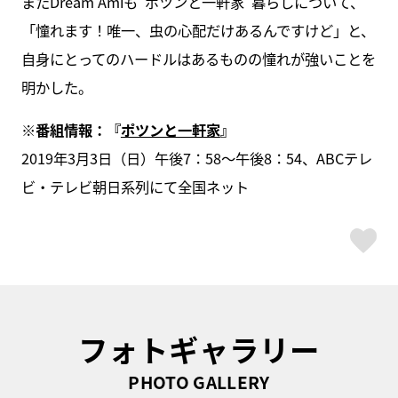
またDream Amiも“ポツンと一軒家”暮らしについて、
「憧れます！唯一、虫の心配だけあるんですけど」と、
自身にとってのハードルはあるものの憧れが強いことを
明かした。
※番組情報：『
ポツンと一軒家
』
2019年3月3日（日）午後7：58～午後8：54、ABCテレ
ビ・テレビ朝日系列にて全国ネット
ス
フォトギャラリー
PHOTO GALLERY