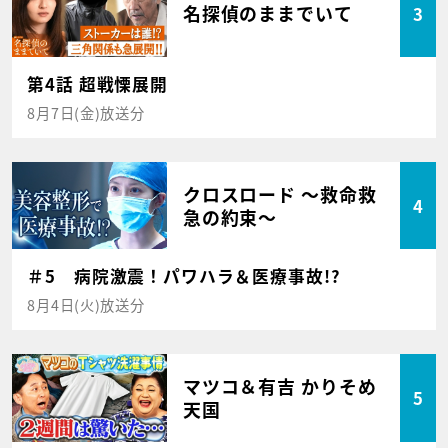
名探偵のままでいて
3
第4話 超戦慄展開
8月7日(金)放送分
クロスロード ～救命救
4
急の約束～
＃5 病院激震！パワハラ＆医療事故!?
8月4日(火)放送分
マツコ＆有吉 かりそめ
5
天国