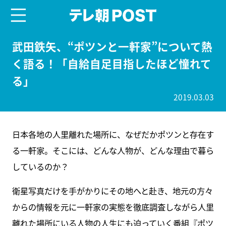
menu
テレ朝POST
武田鉄矢、“ポツンと一軒家”について熱
く語る！「自給自足目指したほど憧れて
る」
2019.03.03
日本各地の人里離れた場所に、なぜだかポツンと存在す
る一軒家。そこには、どんな人物が、どんな理由で暮ら
しているのか？
衛星写真だけを手がかりにその地へと赴き、地元の方々
からの情報を元に一軒家の実態を徹底調査しながら人里
離れた場所にいる人物の人生にも迫っていく番組『ポツ