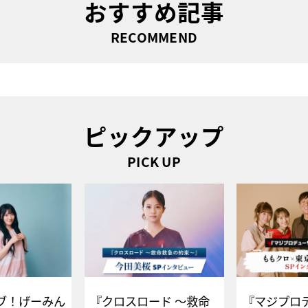
おすすめ記事
RECOMMEND
ピックアップ
PICK UP
ブ！げーみん
『クロスロード ～救命
『マジプロ