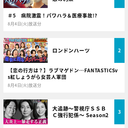
＃5 病院激震！パワハラ＆医療事故!?
8月4日(火)放送分
ロンドンハーツ
2
【恋の行方は？】ラブマゲドン…FANTASTICSv
s紅しょうがら女芸人軍団
8月4日(火)放送分
大追跡～警視庁ＳＳＢ
3
Ｃ強行犯係～ Season2