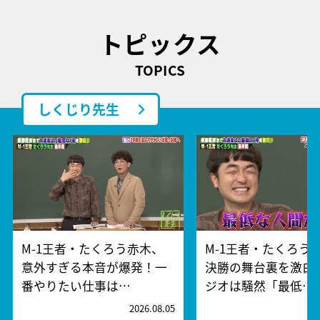
トピックス
TOPICS
しくじり先生
M-1王者・たくろう赤木、
M-1王者・たくろう
意外すぎる本音が爆発！一
決勝の舞台裏を激白
番やりたい仕事は…
ジオは騒然「最低…
2026.08.05
2