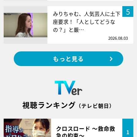
5
みりちゃむ、人気芸人に土下
座要求！「人としてどうな
の？」と厳…
2026.08.03
もっと見る
視聴ランキング
（テレビ朝日）
クロスロード ～救命救
1
急の約束～