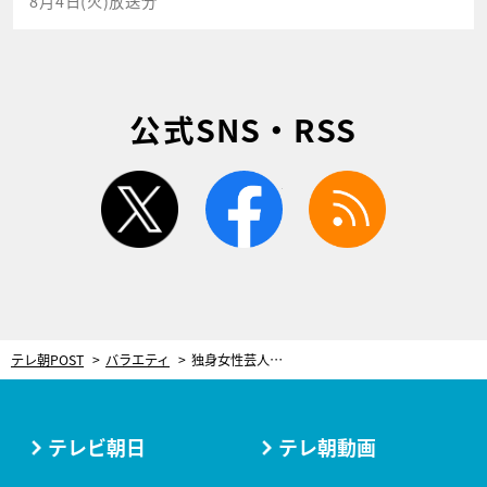
8月4日(火)放送分
公式SNS・RSS
twitter
facebook
rss
テレ朝POST
バラエティ
独身女性芸人、“婚活のプロ”植草美幸氏にキレる！「なんでそんなこと言われなきゃいけないの？」
テレビ朝日
テレ朝動画