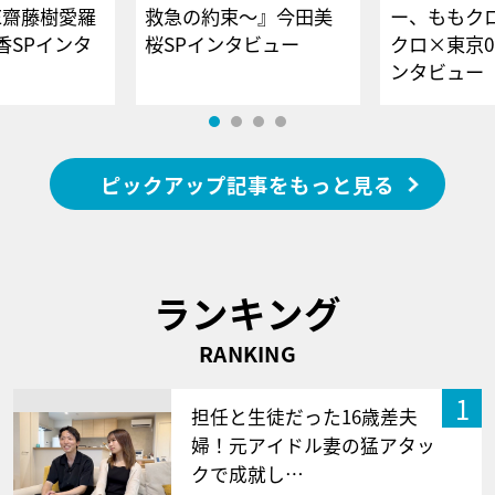
E齋藤樹愛羅
救急の約束～』今田美
ー、ももク
香SPインタ
桜SPインタビュー
クロ×東京0
ンタビュー
ピックアップ記事をもっと見る
ランキング
RANKING
1
担任と生徒だった16歳差夫
婦！元アイドル妻の猛アタッ
クで成就し…