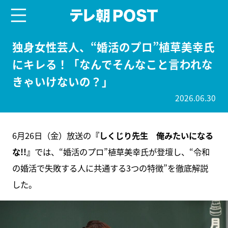
menu
テレ朝POST
独身女性芸人、“婚活のプロ”植草美幸氏
にキレる！「なんでそんなこと言われな
きゃいけないの？」
2026.06.30
6月26日（金）放送の
『しくじり先生 俺みたいになる
な!!』
では、“婚活のプロ”植草美幸氏が登壇し、“令和
の婚活で失敗する人に共通する3つの特徴”を徹底解説
した。