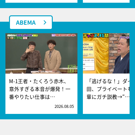
ABEMA
M-1王者・たくろう赤木、
「逃げるな！」ダイ
意外すぎる本音が爆発！一
田、プライベートも
番やりたい仕事は…
輩にガチ説教→“…
2026.08.05
2